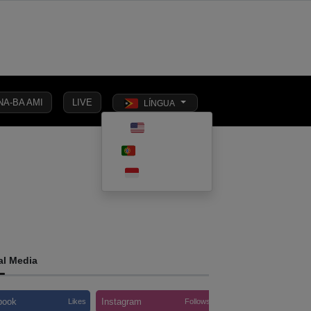
NA-BA AMI
LIVE
LÍNGUA
Toggle dark 
ENGLISH
ESPORTU
NASIONÁL
INTERNASIONÁL
EKONOMIA
PORTUGUÊS
INDONESIA
al Media
book
Instagram
Likes
Follows