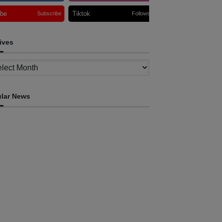
ube
Tiktok
Subscribe
Follows
ives
ves
lar News
EKONOMIA
IM 2026 promove desportu no TL nia imajen
a nivel Internasionál