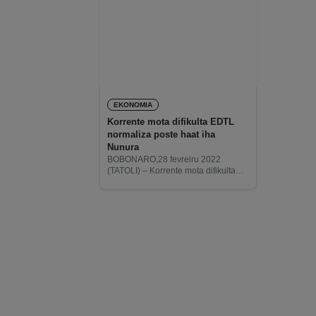
EKONOMIA
Korrente mota difikulta EDTL
normaliza poste haat iha
Nunura
BOBONARO,28 fevreiru 2022
(TATOLI) – Korrente mota difikulta
ekipa téknika Eletrisidade Timor-
Leste, Empreza Públika (EDTL, E.P)
munisípiu Bobonaro halo
normalizasaun ba poste haat iha
área Nunura, suku Tapo-Memo,
postu