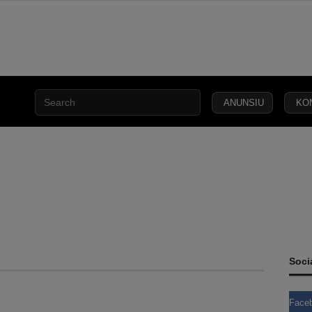
ANUNSIU
KO
ÍTIKA
DEFEZA
SEGURANSA
JUSTISA
LEI
KAPITÁL
D
Soci
Face