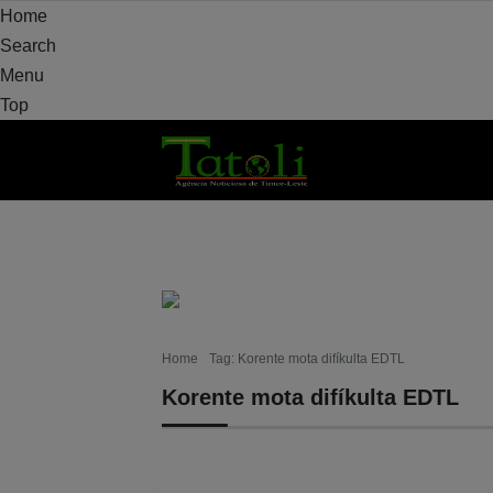
Home
Search
Menu
Top
VARANDA
MUNISÍPIU
ELEISAUN
POL
Home
Tag: Korente mota difíkulta EDTL
Korente mota difíkulta EDTL