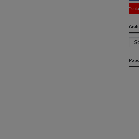
Yout
Arch
Archi
Popu
D
ih