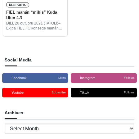
DESPORTU
FIEL manán “mihis” Kuda
Ulun 4-3
DILI, 20 outubru 2021 (TATOLI)–
Ekipa FIEL FC konsege manán
nia adversáriu Kuda Ulun FC ho
rezultadu 4-3, iha jornada 17 Pra
Liga Futsal Timor-Leste ne’ebé
halao iha kampu
Social Media
Facebook
Instagram
Likes
Follows
Youtube
Tiktok
Subscribe
Follows
Archives
Archives