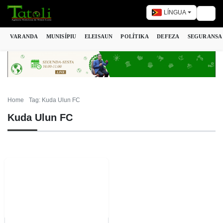
LÍNGUA
Togg
VARANDA
MUNISÍPIU
ELEISAUN
POLÍTIKA
DEFEZA
SEGURANSA
Home
Tag: Kuda Ulun FC
Kuda Ulun FC