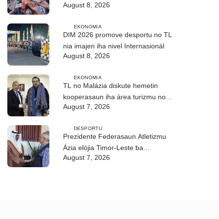
August 8, 2026
kilómetru 21
EKONOMIA
DIM 2026 promove desportu no TL
nia imajen iha nivel Internasionál
August 8, 2026
EKONOMIA
TL no Malázia diskute hemetin
kooperasaun iha área turizmu no
August 7, 2026
edukasaun
DESPORTU
Prezidente Federasaun Atletizmu
Ázia elójia Timor-Leste ba
August 7, 2026
realizasaun DIM 2026