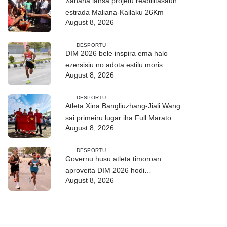
Xanana lansa projetu reabilitasaun
estrada Maliana-Kailaku 26Km
August 8, 2026
DESPORTU
DIM 2026 bele inspira ema halo
ezersisiu no adota estilu moris
August 8, 2026
saudável
DESPORTU
Atleta Xina Bangliuzhang-Jiali Wang
sai primeiru lugar iha Full Maratona
August 8, 2026
42Km
DESPORTU
Governu husu atleta timoroan
aproveita DIM 2026 hodi
August 8, 2026
dezenvolve kapasidade