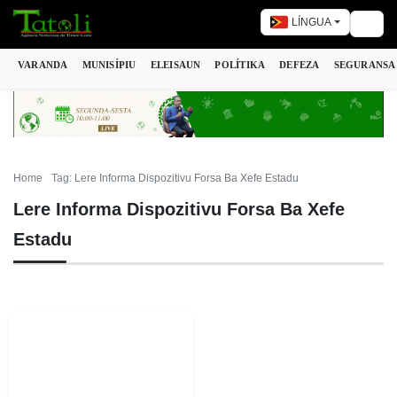
LÍNGUA
Togg
VARANDA
MUNISÍPIU
ELEISAUN
POLÍTIKA
DEFEZA
SEGURANSA
Home
Tag: Lere Informa Dispozitivu Forsa Ba Xefe Estadu
Lere Informa Dispozitivu Forsa Ba Xefe
Estadu