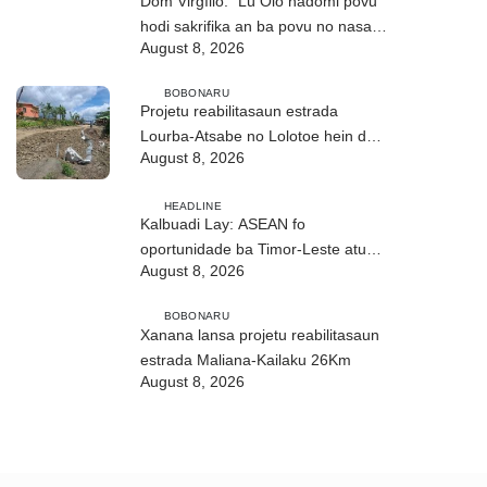
Dom Virgílio: “Lú Olo hadomi povu
hodi sakrifika an ba povu no nasaun
August 8, 2026
ho fuan”
BOBONARU
Projetu reabilitasaun estrada
Lourba-Atsabe no Lolotoe hein de’it
August 8, 2026
vistu tribunál
HEADLINE
Kalbuadi Lay: ASEAN fo
oportunidade ba Timor-Leste atu
August 8, 2026
aselera transformasaun ekonómika
BOBONARU
Xanana lansa projetu reabilitasaun
estrada Maliana-Kailaku 26Km
August 8, 2026