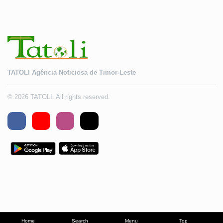
TATOLI Agência Noticiosa de Timor-Leste
© 2026 TATOLI. All rights reserved.
Home
Search
Menu
Top