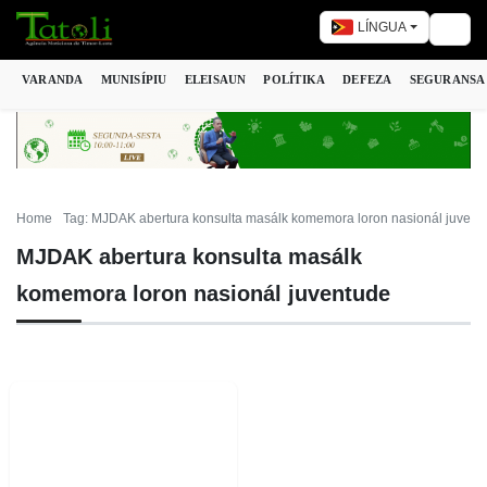
LÍNGUA
Togg
VARANDA
MUNISÍPIU
ELEISAUN
POLÍTIKA
DEFEZA
SEGURANSA
Home
Tag: MJDAK abertura konsulta masálk komemora loron nasionál juvent
MJDAK abertura konsulta masálk
komemora loron nasionál juventude