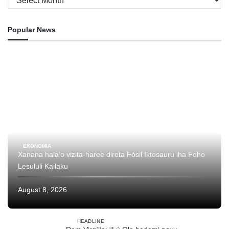
Popular News
EKONOMIA
Xanana hala’o vizita-haree direta Fósil Iktosauru iha Foho
Lesululi Kailaku
August 8, 2026
HEADLINE