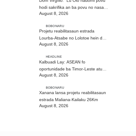
Dom Virgílio: “Lú Olo hadomi povu
hodi sakrifika an ba povu no nasaun
August 8, 2026
ho fuan”
BOBONARU
Projetu reabilitasaun estrada
Lourba-Atsabe no Lolotoe hein de’it
August 8, 2026
vistu tribunál
HEADLINE
Kalbuadi Lay: ASEAN fo
oportunidade ba Timor-Leste atu
August 8, 2026
aselera transformasaun ekonómika
BOBONARU
Xanana lansa projetu reabilitasaun
estrada Maliana-Kailaku 26Km
August 8, 2026