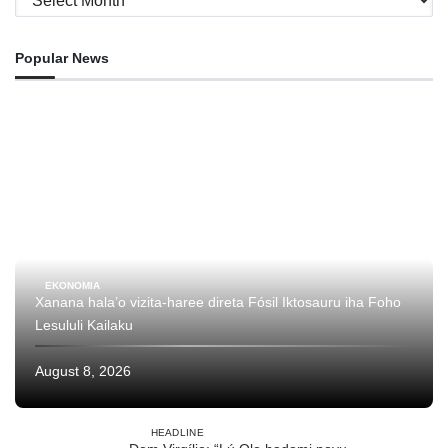
Popular News
EKONOMIA
Xanana hala’o vizita-haree direta Fósil Iktosauru iha Foho
Lesululi Kailaku
August 8, 2026
HEADLINE