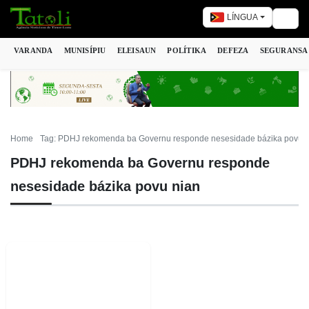
LÍNGUA
Togg
VARANDA
MUNISÍPIU
ELEISAUN
POLÍTIKA
DEFEZA
SEGURANSA
Home
Tag: PDHJ rekomenda ba Governu responde nesesidade bázika povu n
PDHJ rekomenda ba Governu responde
nesesidade bázika povu nian