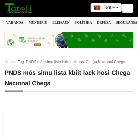
LÍNGUA
Togg
VARANDA
MUNISÍPIU
ELEISAUN
POLÍTIKA
DEFEZA
SEGURANSA
Home
Tag: PNDS mós simu lista kbiit laek hosi Chega Nacional Chega
PNDS mós simu lista kbiit laek hosi Chega
Nacional Chega