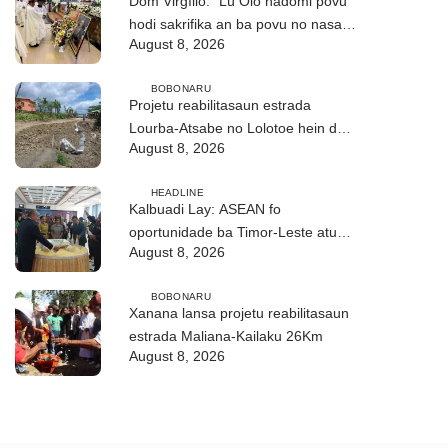
Dom Virgílio: “Lú Olo hadomi povu
hodi sakrifika an ba povu no nasaun
August 8, 2026
ho fuan”
BOBONARU
Projetu reabilitasaun estrada
Lourba-Atsabe no Lolotoe hein de’it
August 8, 2026
vistu tribunál
HEADLINE
Kalbuadi Lay: ASEAN fo
oportunidade ba Timor-Leste atu
August 8, 2026
aselera transformasaun ekonómika
BOBONARU
Xanana lansa projetu reabilitasaun
estrada Maliana-Kailaku 26Km
August 8, 2026