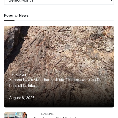
Popular News
EKONOMIA
Xanana hala’o vizita-haree direta Fósil Iktosauru iha Foho
Lesululi Kailaku
August 8, 2026
HEADLINE