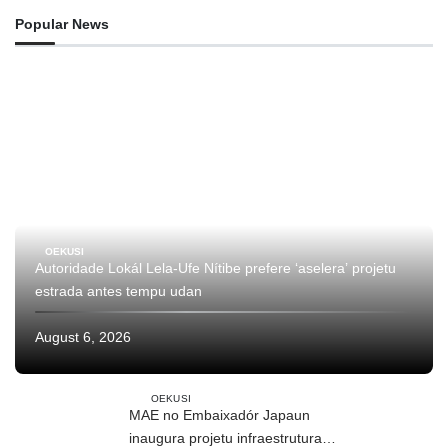
Popular News
OEKUSI
Autoridade Lokál Lela-Ufe Nítibe prefere ‘aselera’ projetu
estrada antes tempu udan
August 6, 2026
OEKUSI
MAE no Embaixadór Japaun
inaugura projetu infraestrutura