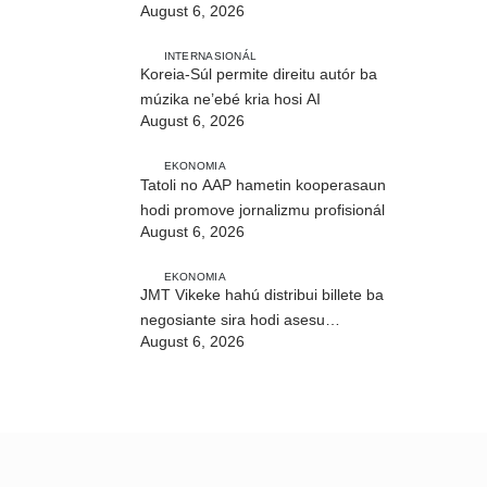
August 6, 2026
CIREP 12 iha Nítibe
INTERNASIONÁL
Koreia-Súl permite direitu autór ba
múzika ne’ebé kria hosi AI
August 6, 2026
EKONOMIA
Tatoli no AAP hametin kooperasaun
hodi promove jornalizmu profisionál
August 6, 2026
EKONOMIA
JMT Vikeke hahú distribui billete ba
negosiante sira hodi asesu
August 6, 2026
merkadu Olobai