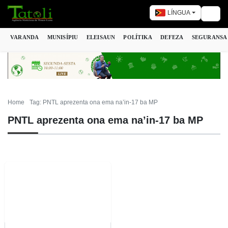
LÍNGUA
Togg
VARANDA
MUNISÍPIU
ELEISAUN
POLÍTIKA
DEFEZA
SEGURANSA
Home
Tag: PNTL aprezenta ona ema na’in-17 ba MP
PNTL aprezenta ona ema na’in-17 ba MP