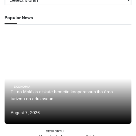
Popular News
EKONOMIA
TL no Malázia diskute hemetin kooperasaun iha área
turizmu no edukasaun
August 7, 2026
DESPORTU