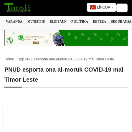
LÍNGUA
Togg
VARANDA
MUNISÍPIU
ELEISAUN
POLÍTIKA
DEFEZA
SEGURANSA
Home
Tag: PNUD esporta ona ai-moruk COVID-19 mai Timor Leste
PNUD esporta ona ai-moruk COVID-19 mai
Timor Leste