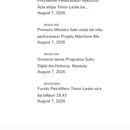
Prezidente Federasaun Atletizmu
Ázia elójia Timor-Leste ba
August 7, 2026
realizasaun DIM 2026
HEADLINE
Primeiru-Ministru halo vizita bá sítiu
perfurasaun Projetu Mármore We-
August 7, 2026
uah iha Ilimanu
HEADLINE
Governu lansa Programa Suku
Dijitál iha Hohorai, Mantutu
August 7, 2026
EKONOMIA
Fundu Petrolíferu Timor-Leste sa’e
ba billaun 18,43
August 7, 2026