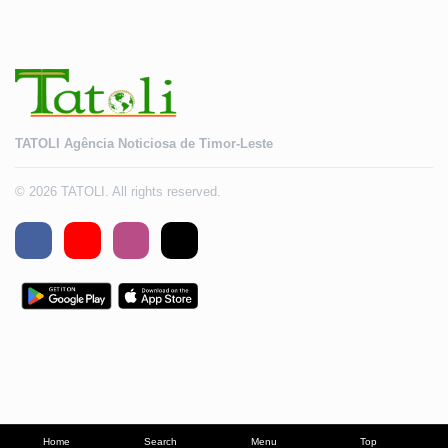
TATOLI Agência Noticiosa de Timor-Leste
© 2026 TATOLI. All rights reserved.
Home
Search
Menu
Top