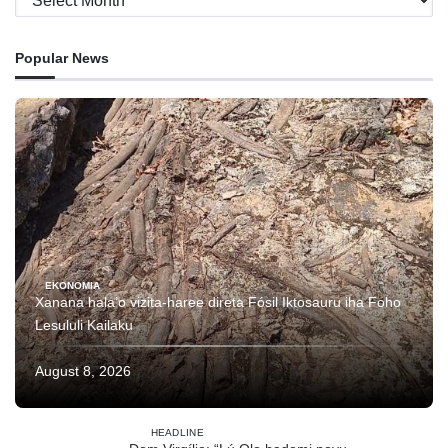
Popular News
EKONOMIA
Xanana hala’o vizita-haree direta Fósil Iktosauru iha Foho
Lesululi Kailaku
August 8, 2026
HEADLINE