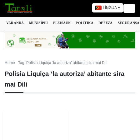
LÍNGUA
Togg
VARANDA
MUNISÍPIU
ELEISAUN
POLÍTIKA
DEFEZA
SEGURANSA
Home
Tag: Polísia Liquiça ‘la autoriza’ abitante sira mai Dili
Polísia Liquiça ‘la autoriza’ abitante sira
mai Dili