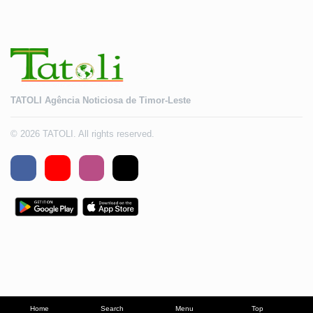
TATOLI Agência Noticiosa de Timor-Leste
© 2026 TATOLI. All rights reserved.
Home
Search
Menu
Top