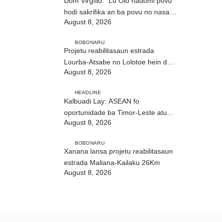
Dom Virgílio: “Lú Olo hadomi povu
hodi sakrifika an ba povu no nasaun
August 8, 2026
ho fuan”
BOBONARU
Projetu reabilitasaun estrada
Lourba-Atsabe no Lolotoe hein de’it
August 8, 2026
vistu tribunál
HEADLINE
Kalbuadi Lay: ASEAN fo
oportunidade ba Timor-Leste atu
August 8, 2026
aselera transformasaun ekonómika
BOBONARU
Xanana lansa projetu reabilitasaun
estrada Maliana-Kailaku 26Km
August 8, 2026