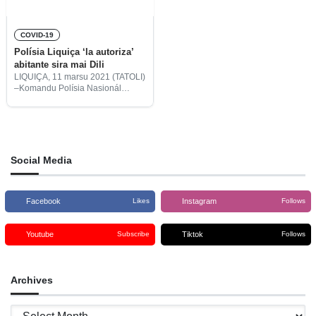
COVID-19
Polísia Liquiça ‘la autoriza’
abitante sira mai Dili
LIQUIÇA, 11 marsu 2021 (TATOLI)
–Komandu Polísia Nasionál
Timor-Leste (PNTL) Munisípiu Dili
koloka nia efetivu sira iha postu
rua hodi kontrola movimentu
abitante Liquiça sira la bele hakat
mai
Social Media
Facebook
Instagram
Likes
Follows
Youtube
Tiktok
Subscribe
Follows
Archives
Archives