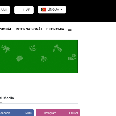
LÍNGUA
 AMI
LIVE
Toggle dark m
SIONÁL
INTERNASIONÁL
EKONOMIA
More
al Media
acebook
Instagram
Likes
Follows