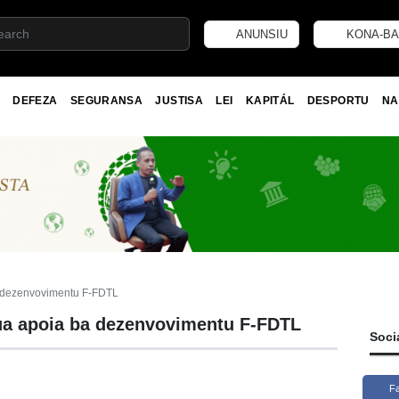
ANUNSIU
KONA-BA
DEFEZA
SEGURANSA
JUSTISA
LEI
KAPITÁL
DESPORTU
NA
a dezenvovimentu F-FDTL
ua apoia ba dezenvovimentu F-FDTL
Soci
F