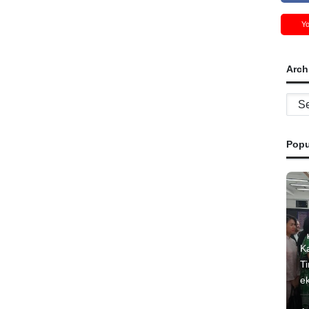
Y
Arch
Archi
Popu
K
T
e