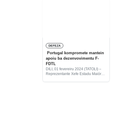
DEFEZA
Portugal kompromete mantein
apoiu ba dezenvovimentu F-
FDTL
DILI, 01 fevereiru 2024 (TATOLI) –
Reprezentante Xefe Estadu Maiór
Jenerál Ezérsitu Portugal Vise-
Amirante José Nuno dos Santos,
kompromete kontinua apoiu ba
dezenvolvimentu Falintil-Forsa
Defeza Timor-Leste (F-FDTL).