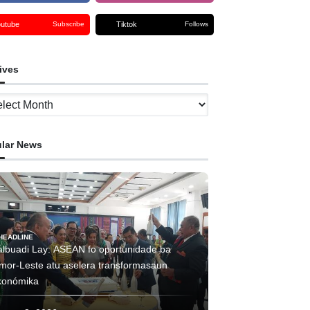
outube
Tiktok
Subscribe
Follows
ives
ves
lar News
HEADLINE
albuadi Lay: ASEAN fo oportunidade ba
imor-Leste atu aselera transformasaun
konómika