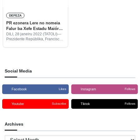
DEFEZA
PR ezonera Lere no nomeia
Falur ba Xefe Estadu Maiór
Jenerál
DILI, 28 janeiru 2022 (TATOLI)—
Prezidente Repúblika, Francisco
Guterres Lú Olo, sesta ne’e
ezonera ona Tenente Jenerál
Lere Anan Timur hosi kargu Xefe
Estadu Jenerál hodi promove fali
Majór Jenerál
Social Media
Facebook
Instagram
Likes
Follows
Youtube
Tiktok
Subscribe
Follows
Archives
Archives