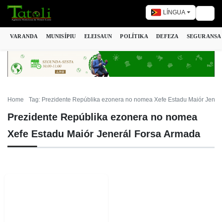
LÍNGUA
Togg
VARANDA
MUNISÍPIU
ELEISAUN
POLÍTIKA
DEFEZA
SEGURANSA
Home
Tag: Prezidente Repúblika ezonera no nomea Xefe Estadu Maiór Jener
Prezidente Repúblika ezonera no nomea
Xefe Estadu Maiór Jenerál Forsa Armada