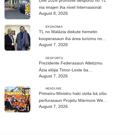
DIM 2026 promove desportu no TL
nia imajen iha nivel Internasionál
August 8, 2026
EKONOMIA
TL no Malázia diskute hemetin
kooperasaun iha área turizmu no
August 7, 2026
edukasaun
DESPORTU
Prezidente Federasaun Atletizmu
Ázia elójia Timor-Leste ba
August 7, 2026
realizasaun DIM 2026
HEADLINE
Primeiru-Ministru halo vizita bá sítiu
perfurasaun Projetu Mármore We-
August 7, 2026
uah iha Ilimanu