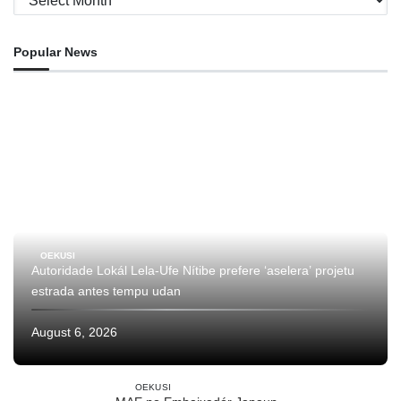
Popular News
OEKUSI
Autoridade Lokál Lela-Ufe Nítibe prefere ‘aselera’ projetu
estrada antes tempu udan
August 6, 2026
OEKUSI