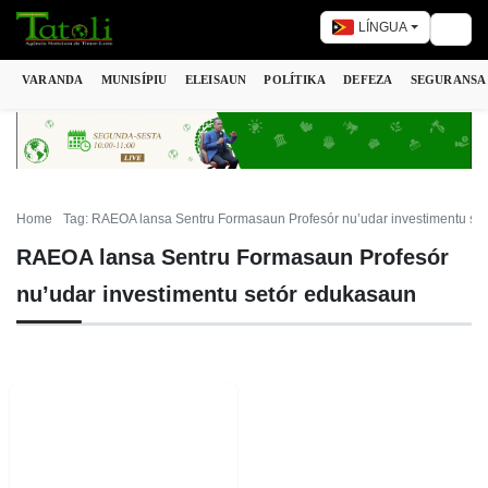
LÍNGUA
Togg
VARANDA
MUNISÍPIU
ELEISAUN
POLÍTIKA
DEFEZA
SEGURANSA
Home
Tag: RAEOA lansa Sentru Formasaun Profesór nu’udar investimentu se
RAEOA lansa Sentru Formasaun Profesór
nu’udar investimentu setór edukasaun