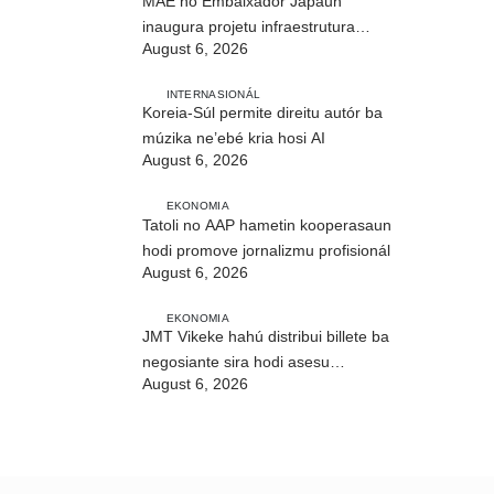
MAE no Embaixadór Japaun
inaugura projetu infraestrutura
August 6, 2026
CIREP 12 iha Nítibe
INTERNASIONÁL
Koreia-Súl permite direitu autór ba
múzika ne’ebé kria hosi AI
August 6, 2026
EKONOMIA
Tatoli no AAP hametin kooperasaun
hodi promove jornalizmu profisionál
August 6, 2026
EKONOMIA
JMT Vikeke hahú distribui billete ba
negosiante sira hodi asesu
August 6, 2026
merkadu Olobai