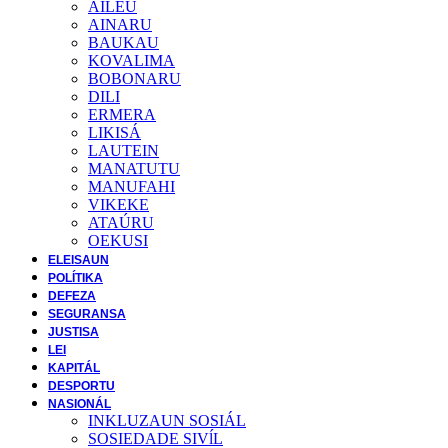
AILEU
AINARU
BAUKAU
KOVALIMA
BOBONARU
DILI
ERMERA
LIKISÁ
LAUTEIN
MANATUTU
MANUFAHI
VIKEKE
ATAÚRU
OEKUSI
ELEISAUN
POLÍTIKA
DEFEZA
SEGURANSA
JUSTISA
LEI
KAPITÁL
DESPORTU
NASIONÁL
INKLUZAUN SOSIÁL
SOSIEDADE SIVĺL