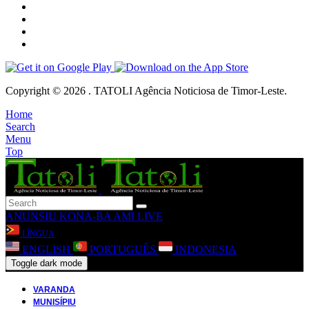
Copyright © 2026 . TATOLI Agência Noticiosa de Timor-Leste.
Home
Search
Menu
Top
ANUNSIU
KONA-BA AMI
LIVE
LÍNGUA
ENGLISH
PORTUGUÊS
INDONESIA
Toggle dark mode
VARANDA
MUNISÍPIU