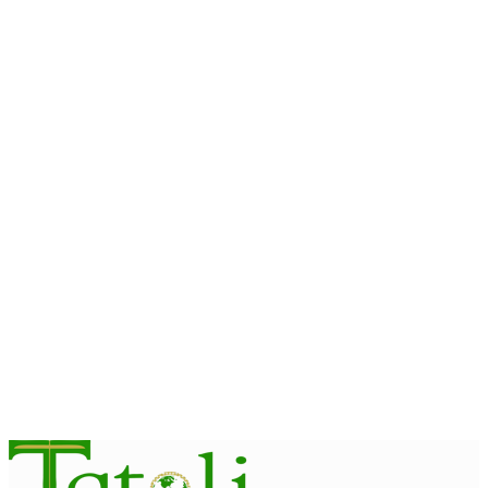
August 10, 2026
OEKUSI
PNTL Oekusi halo uluk inspesaun dokumentu membru sira-
nian molok pasa-revista iha públiku
August 10, 2026
JUSTISA
Carmona konsidera Tribunál sei menus rekursu umanu
August 10, 2026
HEADLINE
Komisaun A hetan referénsia husi Tailándia kona-ba kriasaun
Lei Siberkrime
August 10, 2026