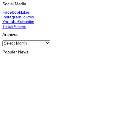
Social Media
Facebook
Likes
Instagram
Follows
Youtube
Subscribe
Tiktok
Follows
Archives
Archives
Popular News
HEADLINE
TL-Malázia hametin kooperasaun iha kapasitasaun rekursu
umanu
August 10, 2026
MUNISÍPIU
Komunidade uma-kain 18 realoka ona ba sira-nia hela fatin
iha foho Builó okos