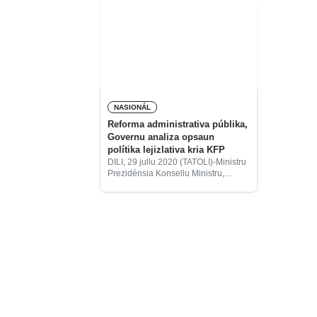
NASIONÁL
Reforma administrativa públika,
Governu analiza opsaun
polítika lejizlativa kria KFP
DILI, 29 jullu 2020 (TATOLI)-Ministru
Prezidénsia Konsellu Ministru,
Fidelis Manuel Leite Magalhães,
aprezenta opsaun polítika lejislativa,
ne’ebé sai hanesan baze ba
proposta alterasaun Lei númeru
7/2009, 15 jullu, ne’ebé kria