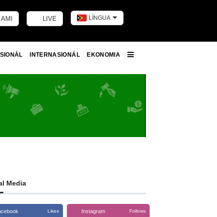
LÍNGUA
 AMI
LIVE
Toggle dark m
SIONÁL
INTERNASIONÁL
EKONOMIA
More
al Media
acebook
Instagram
Likes
Follows