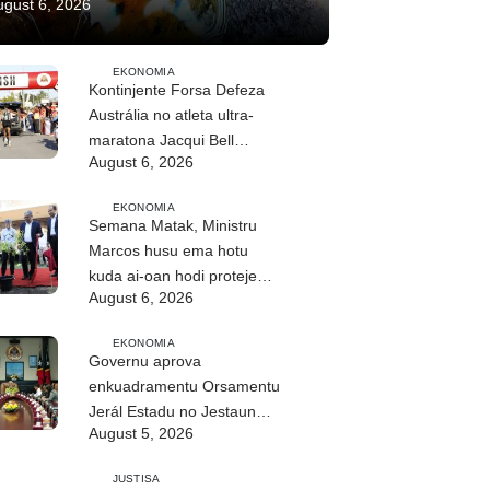
ugust 6, 2026
EKONOMIA
Kontinjente Forsa Defeza
Austrália no atleta ultra-
maratona Jacqui Bell
August 6, 2026
partisipa DIM 2026
EKONOMIA
Semana Matak, Ministru
Marcos husu ema hotu
kuda ai-oan hodi proteje
August 6, 2026
biodiversidade
EKONOMIA
Governu aprova
enkuadramentu Orsamentu
Jerál Estadu no Jestaun
August 5, 2026
Finanseira Públika
JUSTISA