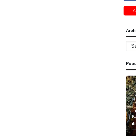
Y
Arch
Archi
Popu
K
i