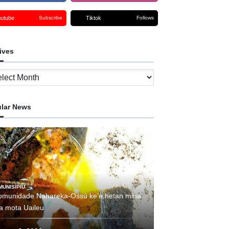
outube
Tiktok
Subscribe
Follows
ives
ves
lar News
MUNISÍPIU
omunidade Nahareka-Ossú ke’e hetan mina
ha mota Uaileu