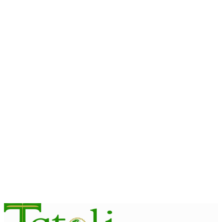
August 8, 2026
DESPORTU
DIM 2026 bele inspira ema halo ezersisiu no adota estilu
moris saudável
August 8, 2026
DESPORTU
Atleta Xina Bangliuzhang-Jiali Wang sai primeiru lugar iha Full
Maratona 42Km
August 8, 2026
DESPORTU
Governu husu atleta timoroan aproveita DIM 2026 hodi
dezenvolve kapasidade
August 8, 2026