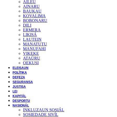
AILEU
AINARU
BAUKAU
KOVALIMA
BOBONARU
DILI
ERMERA
LIKISÁ
LAUTEIN
MANATUTU
MANUFAHI
VIKEKE
ATAÚRU
OEKUSI
ELEISAUN
POLÍTIKA
DEFEZA
SEGURANSA
JUSTISA
LEI
KAPITÁL
DESPORTU
NASIONÁL
INKLUZAUN SOSIÁL
SOSIEDADE SIVĺL