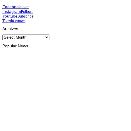
Facebook
Likes
Instagram
Follows
Youtube
Subscribe
Tiktok
Follows
Archives
Archives
Popular News
HEADLINE
Kalbuadi Lay: ASEAN fo oportunidade ba Timor-Leste atu
aselera transformasaun ekonómika
August 8, 2026
BOBONARU
Xanana lansa projetu reabilitasaun estrada Maliana-Kailaku
26Km