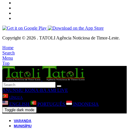
Copyright © 2026 . TATOLI Agência Noticiosa de Timor-Leste.
Home
Search
Menu
Top
ANUNSIU
KONA-BA AMI
LIVE
LÍNGUA
ENGLISH
PORTUGUÊS
INDONESIA
Toggle dark mode
VARANDA
MUNISÍPIU