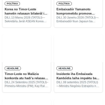
POLÍTIKA
POLÍTIKA
Korea no Timor-Leste
Embaixadór Yamamoto
hametin relasaun bilaterál iha
komprometidu promove
área investimentu-kultura-
relasaun bilaterál entre TL-
DILI, 13 Marsu 2026 (TATOLI)—
DILI, 30 Janeiru 2026 (TATOLI)—
Sekretáriu Jerál ASEAN Korea
Embaixadór foun Japaun ba
turizmu
Japaun
Center, Kim Jae-Shing, hala’o
Timor-Leste, Yasushi Yamamoto,
enkontru ho Primeiru-Ministru,
komprometidu iha ninia mandatu
Kay Rala Xanana Gusmão, hodi
sei servisu maka’as hodi promove
hadi’a no hamerin relasaun
relasaun bilaterál ho di’ak entre
bilaterál entre Timor-Leste ho
Timor-Leste ho Japaun. “Ha’u
Korea
HEADLINE
HEADLINE
Timor-Leste no Malázia
Insidente iha Embaixada
konkorda atu hadi’a relasaun
Kambódia laiha impaktu ba
bilaterál iha setór oioin
relasaun bilaterál
DILI, 24 Setembru 2025 (TATOLI)–
DILI, 08 setembru 2025 (TATOLI)
Primeiru-Ministru (PM), Kay Rala
—Ministru Negósiu Estrajeiru no
Xanana Gusmão konvoka
Kooperasaun, Bendito Freitas,
enkontru bilaterál ho ninia
hatan kona-ba insidente iha
omólogu malaiu, Anwar Ibrahim,
Embaixada Kambódia iha área
ne’ebé iha biban ne’e parte rua
Markoni iha loron Domingu
konkorda atu hadi’a relasaun
(07/09), ne’ebé suspeitu sira