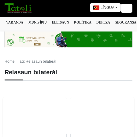
LÍNGUA
Togg
VARANDA
MUNISÍPIU
ELEISAUN
POLÍTIKA
DEFEZA
SEGURANSA
Home
Tag: Relasaun bilaterál
Relasaun bilaterál