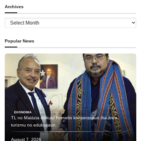
Archives
Archives
Popular News
EKONOMIA
TL no Malázia diskute hemetin kooperasaun iha área
turizmu no edukasaun
August 7, 2026