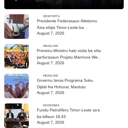
DESPORTU
Prezidente Federasaun Atletizmu
Ázia elójia Timor-Leste ba
August 7, 2026
realizasaun DIM 2026
HEADLINE
Primeiru-Ministru halo vizita bá sítiu
perfurasaun Projetu Mármore We-
August 7, 2026
uah iha Ilimanu
HEADLINE
Governu lansa Programa Suku
Dijitál iha Hohorai, Mantutu
August 7, 2026
EKONOMIA
Fundu Petrolíferu Timor-Leste sa’e
ba billaun 18,43
August 7, 2026