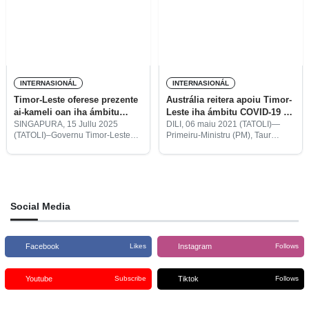
harahun lampu
INTERNASIONÁL
INTERNASIONÁL
Timor-Leste oferese prezente
Austrália reitera apoiu Timor-
ai-kameli oan iha ámbitu
Leste iha ámbitu COVID-19 no
aniversáriu Singapura ba
dezastre naturál
SINGAPURA, 15 Jullu 2025
DILI, 06 maiu 2021 (TATOLI)—
(TATOLI)–Governu Timor-Leste
Primeiru-Ministru (PM), Taur
dala-60
oferese ai-kameli oan hamutuk 60
Matan Ruak, iha kuarta lorokraik,
nu’udar prezente ba
hetan xamada telefónika hosi
komemorasaun loron
ninia omológu australianu, Scott
independénsia Singapura ba
Morrison, hodi hato’o pozisaun
dala-60.
nasaun viziñu ne’e ba Timor-
Leste
Social Media
Facebook
Instagram
Likes
Follows
Youtube
Tiktok
Subscribe
Follows