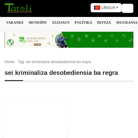
LÍNGUA
Togg
VARANDA
MUNISÍPIU
ELEISAUN
POLÍTIKA
DEFEZA
SEGURANSA
Home
Tag: sei kriminaliza desobediensia ba regra
sei kriminaliza desobediensia ba regra