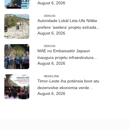
August 6, 2026
OEKUSI
Autoridade Lokál Lela-Ufe Nítibe
prefere ‘aselera’ projetu estrada
August 6, 2026
antes tempu udan
OEKUSI
MAE no Embaixadór Japaun
inaugura projetu infraestrutura
August 6, 2026
CIREP 12 iha Nítibe
HEADLINE
Timor-Leste iha poténsia boot atu
dezenvolve ekonomia verde
August 6, 2026
sustentavel – Ramos-Horta