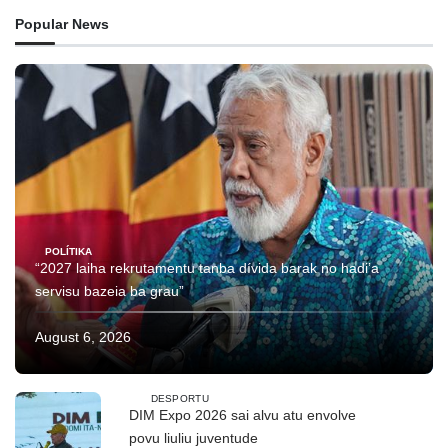
Popular News
POLÍTIKA
“2027 laiha rekrutamentu tanba dívida barak no hadi’a
servisu bazeia ba grau”
August 6, 2026
DESPORTU
DIM Expo 2026 sai alvu atu envolve
povu liuliu juventude