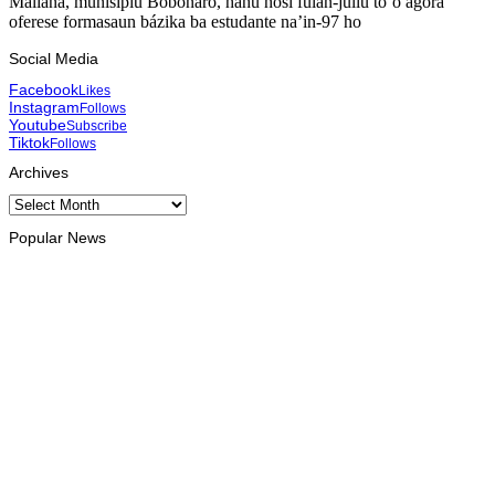
Maliana, munisípiu Bobonaro, hahú hosi fulan-jullu to’o agora
oferese formasaun bázika ba estudante na’in-97 ho
Social Media
Facebook
Likes
Instagram
Follows
Youtube
Subscribe
Tiktok
Follows
Archives
Archives
Popular News
EKONOMIA
TL no Malázia diskute hemetin kooperasaun iha área turizmu
no edukasaun
August 7, 2026
DESPORTU