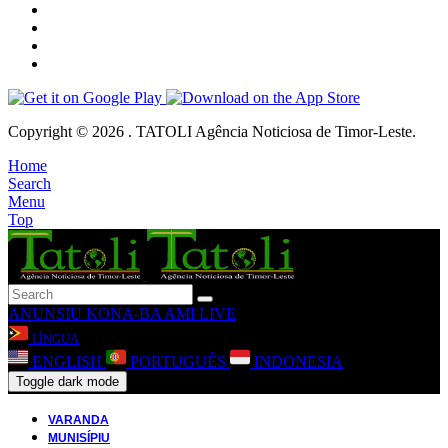
Copyright © 2026 . TATOLI Agência Noticiosa de Timor-Leste.
Home
Search
Menu
Top
ANUNSIU
KONA-BA AMI
LIVE
LÍNGUA
ENGLISH
PORTUGUÊS
INDONESIA
Toggle dark mode
VARANDA
MUNISÍPIU