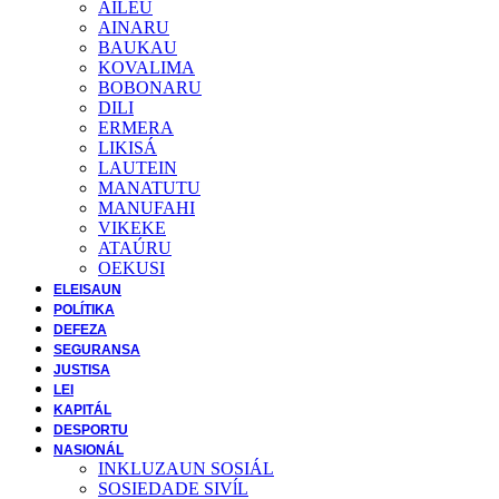
AILEU
AINARU
BAUKAU
KOVALIMA
BOBONARU
DILI
ERMERA
LIKISÁ
LAUTEIN
MANATUTU
MANUFAHI
VIKEKE
ATAÚRU
OEKUSI
ELEISAUN
POLÍTIKA
DEFEZA
SEGURANSA
JUSTISA
LEI
KAPITÁL
DESPORTU
NASIONÁL
INKLUZAUN SOSIÁL
SOSIEDADE SIVĺL