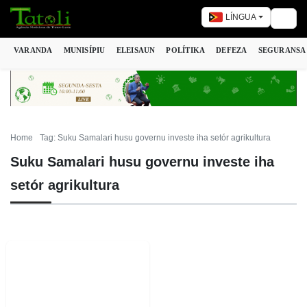
LÍNGUA
Togg
VARANDA
MUNISÍPIU
ELEISAUN
POLÍTIKA
DEFEZA
SEGURANSA
Home
Tag: Suku Samalari husu governu investe iha setór agrikultura
Suku Samalari husu governu investe iha
setór agrikultura