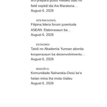
MS prepara postu médiku ualu no
field ospitál ida iha Maratona
August 6, 2026
Internasionál Dili
INTERNASIONÁL
Filipina lidera forum juventude
ASEAN: Elaborasaun ba
August 6, 2026
deklarasaun reziliénsia dijitál
EKONOMIA
Tatoli no Akademia Yunnan aborda
kooperasaun ba dezenvolvimentu
August 6, 2026
no troka informasaun
MUNISÍPIU
Komunidade Nahareka-Ossú ke’e
hetan mina iha mota Uaileu
August 6, 2026