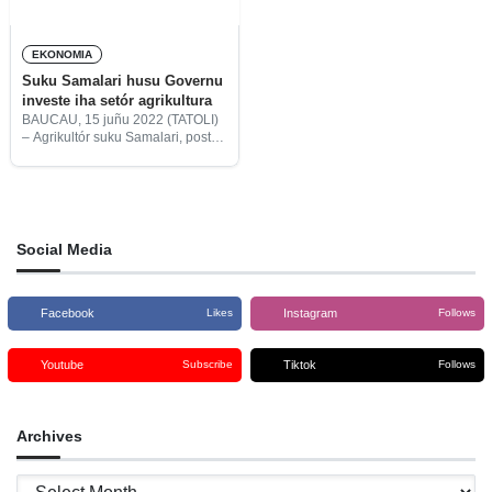
EKONOMIA
Suku Samalari husu Governu
investe iha setór agrikultura
BAUCAU, 15 juñu 2022 (TATOLI)
– Agrikultór suku Samalari, postu
admistrativu Baucau vila,
munisípiu Baucau husu governu
investe orsamentu no hadi’a
infraestrutura iha setór agrikultura
hanesan parte preparasaun ba
Social Media
Facebook
Instagram
Likes
Follows
Youtube
Tiktok
Subscribe
Follows
Archives
Archives