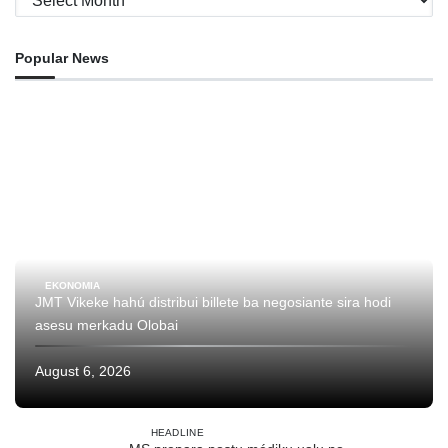
Popular News
EKONOMIA
JMT Vikeke hahú distribui billete ba negosiante sira hodi
asesu merkadu Olobai
August 6, 2026
HEADLINE