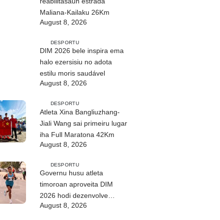
reabilitasaun estrada
Maliana-Kailaku 26Km
August 8, 2026
DESPORTU
DIM 2026 bele inspira ema
halo ezersisiu no adota
estilu moris saudável
August 8, 2026
DESPORTU
Atleta Xina Bangliuzhang-
Jiali Wang sai primeiru lugar
iha Full Maratona 42Km
August 8, 2026
DESPORTU
Governu husu atleta
timoroan aproveita DIM
2026 hodi dezenvolve
August 8, 2026
kapasidade