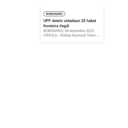
BOBONARU
UPF detein sidadaun 22 hakat
fronteira ilegál
BOBONARO, 08 dezembru 2021
(TATOLI) – Polísia Nasionál Timor-
Leste (PNTL) liuhosi Unidade
Patrullamentu Fronteira (UPF)
durante fulan-novembru nia laran
detein sidadaun timór-oan na’in-22
hakat fronteira ho dalan ilegál.