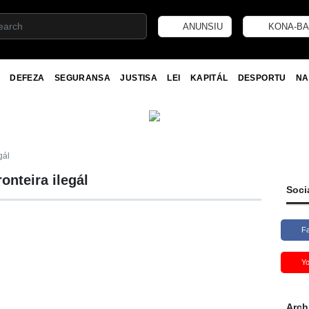
ANUNSIU
KONA-BA
DEFEZA
SEGURANSA
JUSTISA
LEI
KAPITÁL
DESPORTU
NA
gál
onteira ilegál
Soci
F
Y
Arch