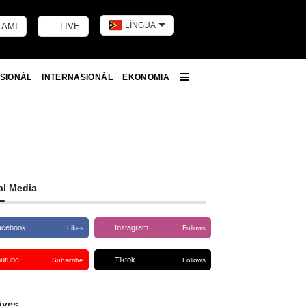
LÍNGUA
 AMI
LIVE
Toggle dark m
SIONÁL
INTERNASIONÁL
EKONOMIA
More
al Media
acebook
Instagram
Likes
Follows
outube
Tiktok
Subscribe
Follows
ives