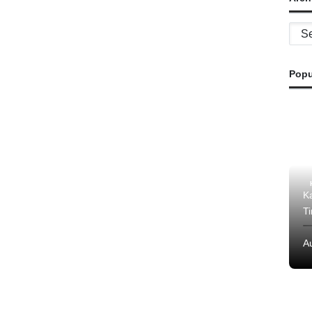
Archi
Popu
K
T
A