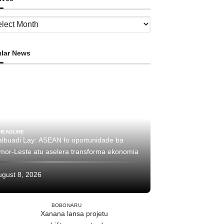
ves
lar News
HEADLINE
albuadi Lay: ASEAN fo oportunidade ba
imor-Leste atu aselera transforma ekonomia
ugust 8, 2026
BOBONARU
Xanana lansa projetu