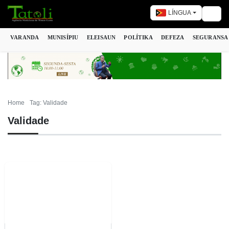
LÍNGUA
Togg
VARANDA
MUNISÍPIU
ELEISAUN
POLÍTIKA
DEFEZA
SEGURANSA
Home
Tag: Validade
Validade