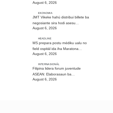
August 6, 2026
EKONOMIA
JMT Vikeke hahú distribui billete ba
negosiante sira hodi asesu
August 6, 2026
merkadu Olobai
HEADLINE
MS prepara postu médiku ualu no
field ospitál ida iha Maratona
August 6, 2026
Internasionál Dili
INTERNASIONÁL
Filipina lidera forum juventude
ASEAN: Elaborasaun ba
August 6, 2026
deklarasaun reziliénsia dijitál