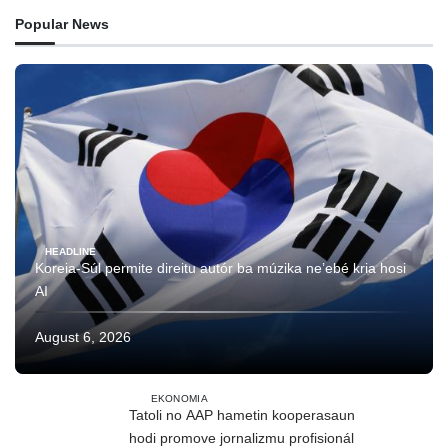
Popular News
HEADLINE
Koreia-Súl permite direitu autór ba múzika ne’ebé kria hosi
AI
August 6, 2026
EKONOMIA
Tatoli no AAP hametin kooperasaun
hodi promove jornalizmu profisionál