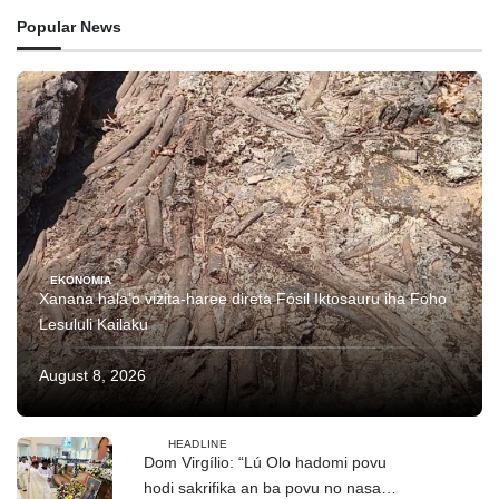
Popular News
EKONOMIA
Xanana hala’o vizita-haree direta Fósil Iktosauru iha Foho
Lesululi Kailaku
August 8, 2026
HEADLINE
Dom Virgílio: “Lú Olo hadomi povu
hodi sakrifika an ba povu no nasaun