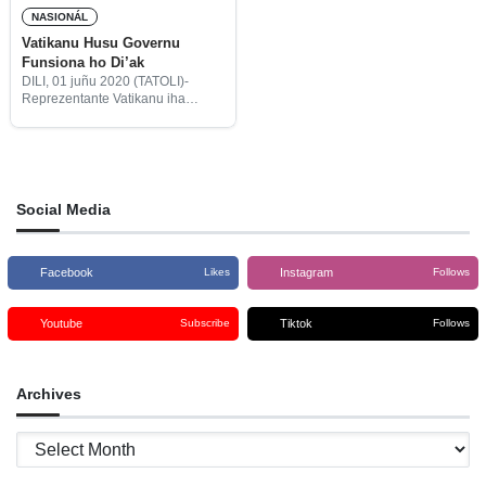
NASIONÁL
Vatikanu Husu Governu
Funsiona ho Di’ak
DILI, 01 juñu 2020 (TATOLI)-
Reprezentante Vatikanu iha
Timor-Leste, Monseñor Marco
Sprizzi husu ba Governu
konstituisaun daualu ne’ebé
lideradu husi Primeiru-Ministru,
Taur Matan Ruak, hodi rezolve
problema ki’ak no hadi’a
Social Media
Facebook
Instagram
Likes
Follows
Youtube
Tiktok
Subscribe
Follows
Archives
Archives