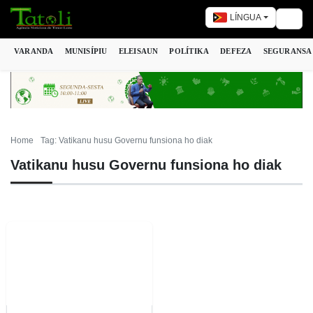
LÍNGUA
Togg
VARANDA
MUNISÍPIU
ELEISAUN
POLÍTIKA
DEFEZA
SEGURANSA
Home
Tag: Vatikanu husu Governu funsiona ho diak
Vatikanu husu Governu funsiona ho diak