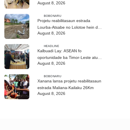
August 8, 2026
ho fuan”
BOBONARU
Projetu reabilitasaun estrada
Lourba-Atsabe no Lolotoe hein de’it
August 8, 2026
vistu tribunál
HEADLINE
Kalbuadi Lay: ASEAN fo
oportunidade ba Timor-Leste atu
August 8, 2026
aselera transformasaun ekonómika
BOBONARU
Xanana lansa projetu reabilitasaun
estrada Maliana-Kailaku 26Km
August 8, 2026