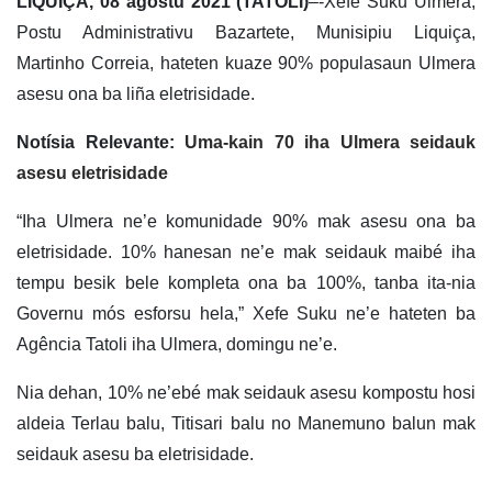
LIQUIÇA, 08 agostu 2021 (TATOLI)
–-Xefe Suku Ulmera,
Postu Administrativu Bazartete, Munisipiu Liquiça,
Martinho Correia, hateten kuaze 90% populasaun Ulmera
asesu ona ba liña eletrisidade.
Notísia Relevante:
Uma-kain 70 iha Ulmera seidauk
asesu eletrisidade
“Iha Ulmera ne’e komunidade 90% mak asesu ona ba
eletrisidade. 10% hanesan ne’e mak seidauk maibé iha
tempu besik bele kompleta ona ba 100%, tanba ita-nia
Governu mós esforsu hela,” Xefe Suku ne’e hateten ba
Agência Tatoli iha Ulmera, domingu ne’e.
Nia dehan, 10% ne’ebé mak seidauk asesu kompostu hosi
aldeia Terlau balu, Titisari balu no Manemuno balun mak
seidauk asesu ba eletrisidade.