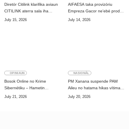
Diretór Citilink klarifika aviaun
AIFAESA taka provizóriu
CITILINK aterra sala iha
Empreza Gacor ne’ebé prodús
Aeroportu Komoro ne’e
“pentolan”
July 15, 2026
July 14, 2026
“HOAX”
OPINIAUN
NASIONÁL
Bosok Online no Krime
PM Xanana suspende PAM
Sibernétiku – Hametin
Aileu no hatama hikas vítima
Seguransa Dijitál ba Futuru
AMA ba servisu
July 21, 2026
July 20, 2026
Timor-Leste