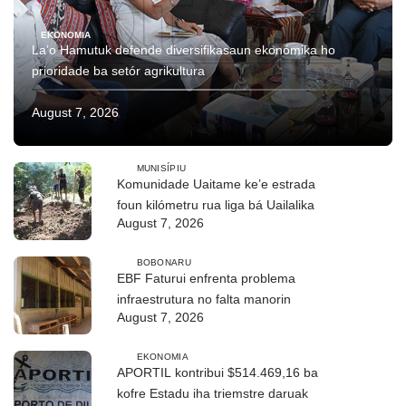
EKONOMIA
La’o Hamutuk defende diversifikasaun ekonómika ho
prioridade ba setór agrikultura
August 7, 2026
MUNISÍPIU
Komunidade Uaitame ke’e estrada
foun kilómetru rua liga bá Uailalika
August 7, 2026
BOBONARU
EBF Faturui enfrenta problema
infraestrutura no falta manorin
August 7, 2026
EKONOMIA
APORTIL kontribui $514.469,16 ba
kofre Estadu iha triemstre daruak