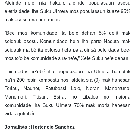
Aleinde ne’e, nia haktuir, aleinde populasaun asesu
eletrisidade, iha Suku Ulmera mós populasaun kuaze 95%
mak asesu ona bee-moos.
“Bee mos komunidade ita bele dehan 5% de’it mak
seidauk asesu. Komunidade hela iha parte Nasuta mak
seidauk maibé ita esforsu hela para oinsá bele dada bee-
mos to’o ba komunidade sira-ne’e,” Xefe Suku ne’e dehan.
Tuir dadus ne’ebé iha, populasaun iha Ulmera hamutuk
na’in 200 resin kompostu hosi aldeia sia (9) mak hanesan
Terlau, Nauner, Fatubessi Lolo, Neran, Manemuno,
Manemori, Titisari, Esirat no Libaloa no maioria
komunidade iha Suku Ulmera 70% mak moris hanesan
vida agrikultór.
Jornalista : Hortencio Sanchez