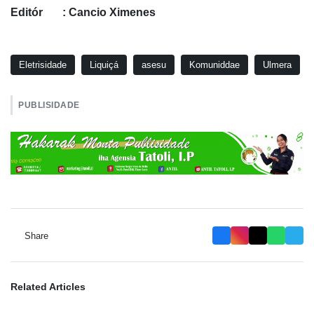
Editór : Cancio Ximenes
Eletrisidade
Liquiçá
asesu
Komuniddae
Ulmera
PUBLISIDADE
Share
Related Articles