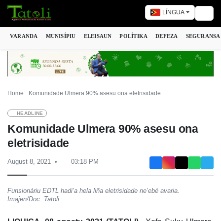
LÍNGUA
Togg
VARANDA
MUNISÍPIU
ELEISAUN
POLÍTIKA
DEFEZA
SEGURANSA
Home
Komunidade Ulmera 90% asesu ona eletrisidade
HEADLINE
Komunidade Ulmera 90% asesu ona
eletrisidade
August 8, 2021
03:18 PM
Funsionáriu EDTL hadi’a hela liña eletrisidade ne’ebé avaria.
Imajen/Doc. Tatoli