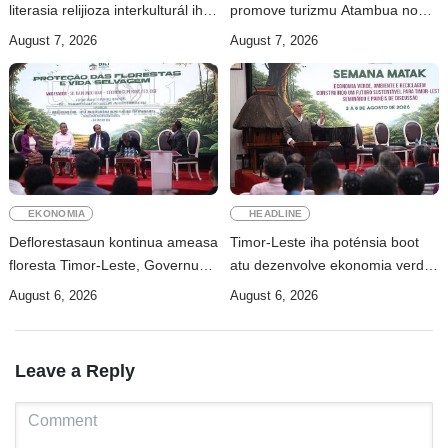
literasia relijioza interkulturál iha
promove turizmu Atambua no
ASEAN
hametin relasaun TL–Indonézia
August 7, 2026
August 7, 2026
EKONOMIA
HEADLINE
Deflorestasaun kontinua ameasa
Timor-Leste iha poténsia boot
floresta Timor-Leste, Governu
atu dezenvolve ekonomia verde
intensifika konservasaun
sustentavel – Ramos-Horta
August 6, 2026
August 6, 2026
Leave a Reply