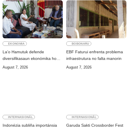
EKONOMIA
BOBONARU
La’o Hamutuk defende
EBF Faturui enfrenta problema
diversifikasaun ekonómika ho
infraestrutura no falta manorin
prioridade ba setór agrikultura
August 7, 2026
August 7, 2026
INTERNASIONÁL
INTERNASIONÁL
Indonézia subliña importánsia
Garuda Sakti Crossborder Fest