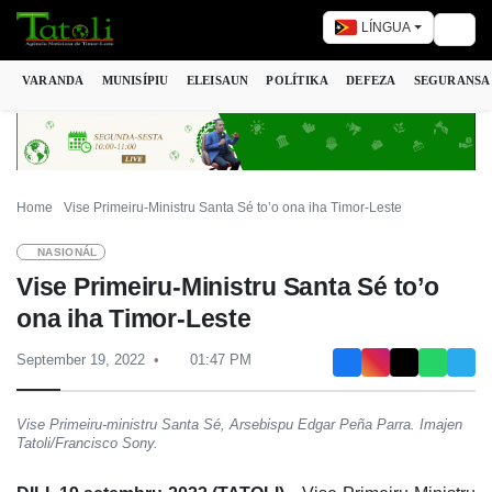
LÍNGUA
Togg
VARANDA
MUNISÍPIU
ELEISAUN
POLÍTIKA
DEFEZA
SEGURANSA
Home
Vise Primeiru-Ministru Santa Sé to’o ona iha Timor-Leste
NASIONÁL
Vise Primeiru-Ministru Santa Sé to’o
ona iha Timor-Leste
September 19, 2022
01:47 PM
Vise Primeiru-ministru Santa Sé, Arsebispu Edgar Peña Parra. Imajen
Tatoli/Francisco Sony.