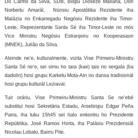
Do Carmo da Silva, SDB, Bispu Dioseze Maliana, Don
Norbertu Amarál, Núnsiu Apostólika Rezidente iha
Malázia no Enkarregadu Negósiu Rezidente iha Timor-
Leste, Reprezentante Santa Sé iha Timor-Leste no mós
Vice Ministru Negósiu Estranjeiru no Kooperasaun
(MNEK), Julião da Silva.
Aleinde ne’e, kulturalmente, vizita Vise Primeiru-Ministru
Santa Sé ne’e, sei simu ho tara (kae) tais no sergala (lia
dadolin) hosi grupu Karketu Mota-Ain no dansa tradisionál
hosi grupu kulturál Leziaval.
Tuir oráriu, Vise Primeiru-Ministru Santa Se ne’ebé
substitui hosi Sekretária Estadu, Arsebispu Edgar Peña
Parra, iha tuku 15h45 sei halo enkontru ho Prezidente
Repúblika, José Ramos Horta, iha Palásiu Prezidensiál
Nicolau Lobato, Bairru Pite.