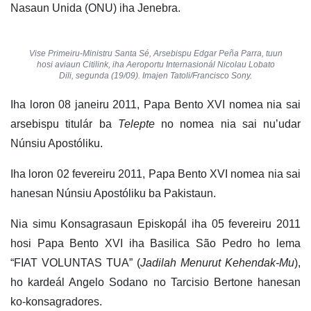
Nasaun Unida (ONU) iha Jenebra.
Vise Primeiru-Ministru Santa Sé, Arsebispu Edgar Peña Parra, tuun
hosi aviaun Citilink, iha Aeroportu Internasionál Nicolau Lobato
Dili, segunda (19/09). Imajen Tatoli/Francisco Sony.
Iha loron 08 janeiru 2011, Papa Bento XVI nomea nia sai
arsebispu titulár ba
Telepte
no nomea nia sai nu’udar
Núnsiu Apostóliku.
Iha loron 02 fevereiru 2011, Papa Bento XVI nomea nia sai
hanesan Núnsiu Apostóliku ba Pakistaun.
Nia simu Konsagrasaun Episkopál iha 05 fevereiru 2011
hosi Papa Bento XVI iha Basilica São Pedro ho lema
“FIAT VOLUNTAS TUA” (
Jadilah Menurut Kehendak-Mu
),
ho kardeál Angelo Sodano no Tarcisio Bertone hanesan
ko-konsagradores.