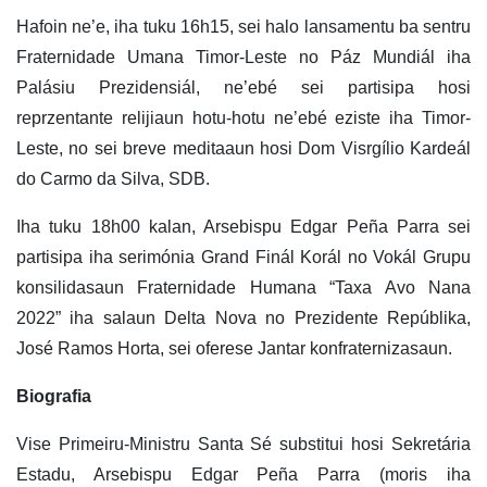
Hafoin ne’e, iha tuku 16h15, sei halo lansamentu ba sentru
Fraternidade Umana Timor-Leste no Páz Mundiál iha
Palásiu Prezidensiál, ne’ebé sei partisipa hosi
reprzentante relijiaun hotu-hotu ne’ebé eziste iha Timor-
Leste, no sei breve meditaaun hosi Dom Visrgílio Kardeál
do Carmo da Silva, SDB.
Iha tuku 18h00 kalan, Arsebispu Edgar Peña Parra sei
partisipa iha serimónia Grand Finál Korál no Vokál Grupu
konsilidasaun Fraternidade Humana “Taxa Avo Nana
2022” iha salaun Delta Nova no Prezidente Repúblika,
José Ramos Horta, sei oferese Jantar konfraternizasaun.
Biografia
Vise Primeiru-Ministru Santa Sé substitui hosi Sekretária
Estadu, Arsebispu Edgar Peña Parra (moris iha