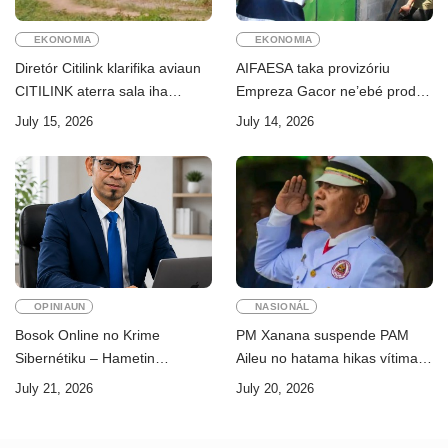
EKONOMIA
EKONOMIA
Diretór Citilink klarifika aviaun
AIFAESA taka provizóriu
CITILINK aterra sala iha
Empreza Gacor ne’ebé prodús
Aeroportu Komoro ne’e
“pentolan”
July 15, 2026
July 14, 2026
“HOAX”
OPINIAUN
NASIONÁL
Bosok Online no Krime
PM Xanana suspende PAM
Sibernétiku – Hametin
Aileu no hatama hikas vítima
Seguransa Dijitál ba Futuru
AMA ba servisu
July 21, 2026
July 20, 2026
Timor-Leste