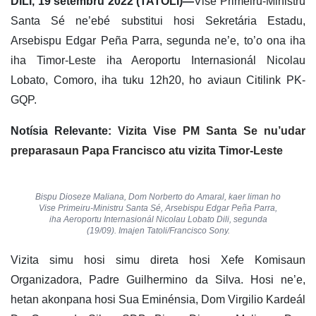
DILI, 19 setembru 2022 (TATOLI)—
Vise Primeiru-Ministru
Santa Sé ne’ebé substitui hosi Sekretária Estadu,
Arsebispu Edgar Peña Parra, segunda ne’e, to’o ona iha
iha Timor-Leste iha Aeroportu Internasionál Nicolau
Lobato, Comoro, iha tuku 12h20, ho aviaun Citilink PK-
GQP.
Notísia Relevante:
Vizita Vise PM Santa Se nu’udar
preparasaun Papa Francisco atu vizita Timor-Leste
Bispu Dioseze Maliana, Dom Norberto do Amaral, kaer liman ho
Vise Primeiru-Ministru Santa Sé, Arsebispu Edgar Peña Parra,
iha Aeroportu Internasionál Nicolau Lobato Dili, segunda
(19/09). Imajen Tatoli/Francisco Sony.
Vizita simu hosi simu direta hosi Xefe Komisaun
Organizadora, Padre Guilhermino da Silva. Hosi ne’e,
hetan akonpana hosi Sua Eminénsia, Dom Virgilio Kardeál