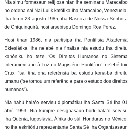
Nia simu formasaun relijioza nian iha seminariu Maracaibo
no ordena sai Nai Lulik katólika iha Maracaibo, Venezuela,
iha loron 23 agostu 1985, iha Basilica de Nossa Senhora
de Chiquinquirá, hosi arsebispu Domingo Roa Pérez,
Hosi tinan 1986, nia partisipa iha Pontifísia Akademia
Eklesiátika, iha ne’ebé nia finaliza nia estudu iha direitu
kanóniku ho teze “Os Direitos Humanos no Sistema
Interamericano à Luz do Magistério Pontifício”, ne’ebé tuir
Crux, “sai tiha ona referénsia ba estudu kona-ba direitu
umanu (“se tornou um referência para o estudo dos direitos
humanos”).
Nia hahú hala’o servisu diplomátiku iha Santa Sé iha 01
abríl 1993. Nia kumpre designasaun hodi hala’o servisu
iha Quénia, Iugoslávia, Áfrika do súl, Honduras no México,
no iha eskritóriu reprezentante Santa Sé iha Organizasaun