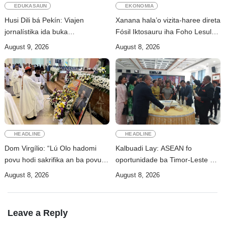
EDUKASAUN
EKONOMIA
Husi Dili bá Pekín: Viajen
Xanana hala’o vizita-haree direta
jornalístika ida buka
Fósil Iktosauru iha Foho Lesululi
koñesimentu foun (Parte I)
Kailaku
August 9, 2026
August 8, 2026
HEADLINE
HEADLINE
Dom Virgílio: “Lú Olo hadomi
Kalbuadi Lay: ASEAN fo
povu hodi sakrifika an ba povu
oportunidade ba Timor-Leste atu
no nasaun ho fuan”
aselera transformasaun
August 8, 2026
August 8, 2026
ekonómika
Leave a Reply