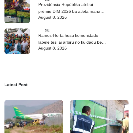
Prezidénsia Repúblika atribui
prémiu DIM 2026 ba atleta manán-
August 8, 2026
na’in sira
DILI
Ramos-Horta husu komunidade
labele tesi ai arbiru no kuidadu bee-
August 8, 2026
matan
Latest Post