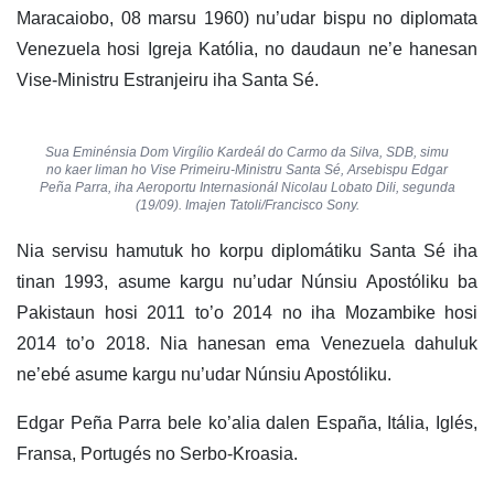
Maracaiobo, 08 marsu 1960) nu’udar bispu no diplomata
Venezuela hosi Igreja Katólia, no daudaun ne’e hanesan
Vise-Ministru Estranjeiru iha Santa Sé.
Sua Eminénsia Dom Virgílio Kardeál do Carmo da Silva, SDB, simu
no kaer liman ho Vise Primeiru-Ministru Santa Sé, Arsebispu Edgar
Peña Parra, iha Aeroportu Internasionál Nicolau Lobato Dili, segunda
(19/09). Imajen Tatoli/Francisco Sony.
Nia servisu hamutuk ho korpu diplomátiku Santa Sé iha
tinan 1993, asume kargu nu’udar Núnsiu Apostóliku ba
Pakistaun hosi 2011 to’o 2014 no iha Mozambike hosi
2014 to’o 2018. Nia hanesan ema Venezuela dahuluk
ne’ebé asume kargu nu’udar Núnsiu Apostóliku.
Edgar Peña Parra bele ko’alia dalen España, Itália, Iglés,
Fransa, Portugés no Serbo-Kroasia.