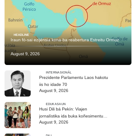
HEADLINE
Iraun fó-sai ezijénsia kona-ba reabertura Estreitu Ormuz
August 9, 2026
INTERNASIONÁL
Prezidente Parlamentu Laos hakotu
iis ho idade 70
August 9, 2026
EDUKASAUN
Husi Dili bá Pekín: Viajen
jornalístika ida buka koñesimentu
August 9, 2026
foun (Parte I)
DILI