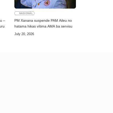
NASIONÁL
ku –
PM Xanana suspende PAM Aileu no
uru
hatama hikas vítima AMA ba servisu
July 20, 2026