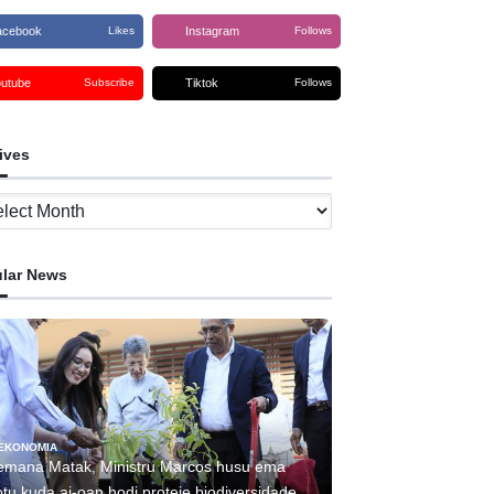
acebook
Instagram
Likes
Follows
outube
Tiktok
Subscribe
Follows
ives
ves
lar News
EKONOMIA
emana Matak, Ministru Marcos husu ema
tu kuda ai-oan hodi proteje biodiversidade