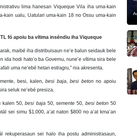
nistrativu lima hanesan Viqueque Vila iha uma-kain
A
a-kain ualu, Uatulari uma-kain 18 no Ossu uma-kain
TL fó apoiu ba vítima inséndiu iha Viqueque
arak, maibé iha distribuisaun ne’e balun seidauk bele
n ida hodi hato’o ba Governu, nune’e vítima sira bele
lafali uma ne’ebé hetan estragru,” nia akresenta.
mente, besi, kalen,
besi
baja
,
besi
beton
no apoiu
ira seluk ne’ebé presiza.
u kalen 50,
besi baja
50, semente 50,
besi beton
50
totál sei simu $1.000, a’at naton $800 no a’at kma’an
ál rekuperasaun sei halo iha postu administrasaun,