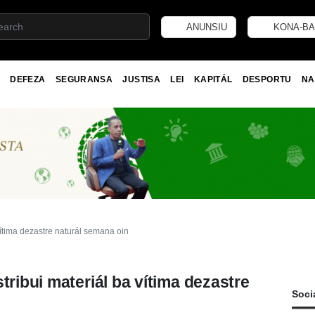
ANUNSIU
KONA-BA
DEFEZA
SEGURANSA
JUSTISA
LEI
KAPITÁL
DESPORTU
NA
vítima dezastre naturál semana oin
tribui materiál ba vítima dezastre
Soci