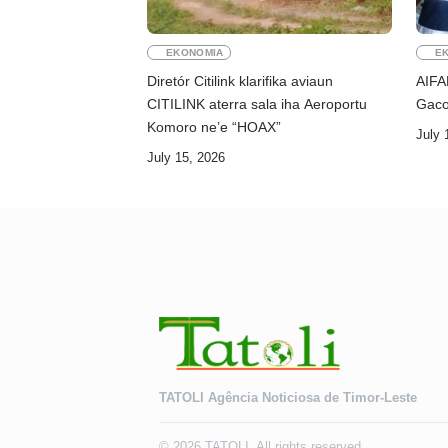
EKONOMIA
E
Diretór Citilink klarifika aviaun
AIFA
CITILINK aterra sala iha Aeroportu
Gaco
Komoro ne’e “HOAX”
July 
July 15, 2026
TATOLI Agência Noticiosa de Timor-Leste
© 2026 TATOLI. All rights reserved.