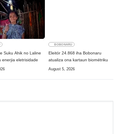
U
BOBONARU
 Suku Ahik no Laline
Eleitór 24.868 iha Bobonaru
 enerjia eletrisidade
atualiza ona kartaun biométriku
026
August 5, 2026