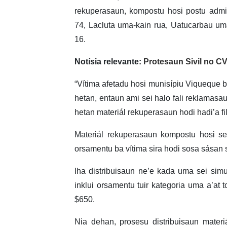
rekuperasaun, kompostu hosi postu admi
74, Lacluta uma-kain rua, Uatucarbau um
16.
Notísia relevante:
Protesaun Sivil no CV
“Vítima afetadu hosi munisípiu Viqueque b
hetan, entaun ami sei halo fali reklamasau
hetan materiál rekuperasaun hodi hadi’a fi
Materiál rekuperasaun kompostu hosi se
orsamentu ba vítima sira hodi sosa sásan s
Iha distribuisaun ne’e kada uma sei sim
inklui orsamentu tuir kategoria uma a’at 
$650.
Nia dehan, prosesu distribuisaun materi