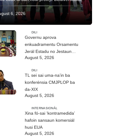
ugust 6, 2026
DILI
Governu aprova
enkuadramentu Orsamentu
Jerál Estadu no Jestaun
August 5, 2026
Finanseira Públika
DILI
TL sei sai uma-na’in ba
konferénsia CMJPLOP ba
da-XIX
August 5, 2026
INTERNASIONÁL
Xina fó-sai ‘kontramedida’
hafoin sansaun komersiál
husi EUA
August 5, 2026