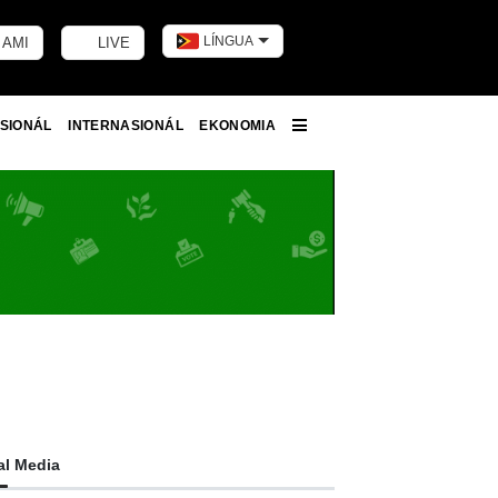
LÍNGUA
 AMI
LIVE
Toggle dark m
SIONÁL
INTERNASIONÁL
EKONOMIA
More
al Media