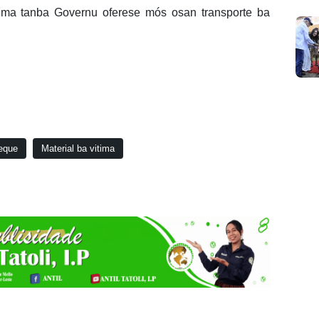
ia uma tanba Governu oferese mós osan transporte ba
ueque
Material ba vitima