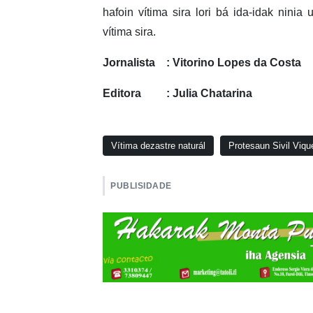
hafoin vítima sira lori bá ida-idak nin
vítima sira.
Jornalista : Vitorino Lopes da Costa
Editora : Julia Chatarina
Vítima dezastre naturál
Protesaun Sivil Viq
PUBLISIDADE