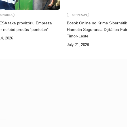
KONOMIA
OPINIAUN
ESA taka provizóriu Empreza
Bosok Online no Krime Sibernéti
r ne’ebé prodús “pentolan”
Hametin Seguransa Dijitál ba Fut
Timor-Leste
14, 2026
July 21, 2026