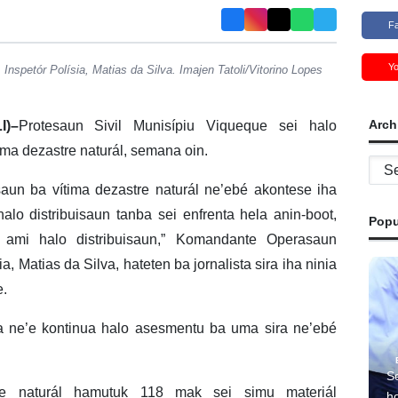
F
Y
nspetór Polísia, Matias da Silva. Imajen Tatoli/Vitorino Lopes
Arch
I)–
Protesaun Sivil Munisípiu Viqueque sei halo
ima dezastre naturál, semana oin.
Archi
aun ba vítima dezastre naturál ne’ebé akontese iha
lo distribuisaun tanba sei enfrenta hela anin-boot,
Popu
ami halo distribuisaun,” Komandante Operasaun
a, Matias da Silva, hateten ba jornalista sira iha ninia
e.
na ne’e kontinua halo asesmentu ba uma sira ne’ebé
S
tre naturál hamutuk 118 mak sei simu materiál
ho