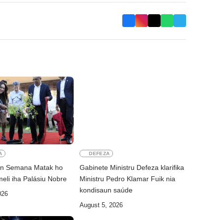
A
DEFEZA
un Semana Matak ho
Gabinete Ministru Defeza klarifika
meli iha Palásiu Nobre
Ministru Pedro Klamar Fuik nia
kondisaun saúde
026
August 5, 2026