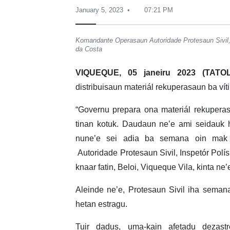
January 5, 2023
07:21 PM
Komandante Operasaun Autoridade Protesaun Sivil, I
da Costa
VIQUEQUE, 05 janeiru 2023 (TATOL
distribuisaun materiál rekuperasaun ba vít
“Governu prepara ona materiál rekuperas
tinan kotuk. Daudaun ne’e ami seidauk ha
nune’e sei adia ba semana oin mak 
Autoridade Protesaun Sivil, Inspetór Polísi
knaar fatin, Beloi, Viqueque Vila, kinta ne’
Aleinde ne’e, Protesaun Sivil iha sema
hetan estragu.
Tuir dadus, uma-kain afetadu dezas