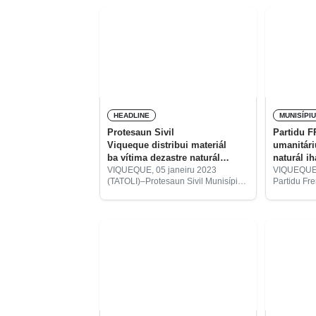
ne’e.
akontesime
Kosta Súl.
HEADLINE
MUNISÍPI
Protesaun Sivil
Partidu F
Viqueque distribui materiál
umanitári
ba vítima dezastre naturál
naturál i
semana oin
VIQUEQUE, 05 janeiru 2023
VIQUEQUE, 
(TATOLI)–Protesaun Sivil Munisípiu
Partidu Fr
Viqueque sei halo distribuisaun
Timorense (
materiál rekuperasaun ba vítima
emerjénsia 
dezastre naturál, semana oin.
umanitária 
naturál sir
jerál partidu