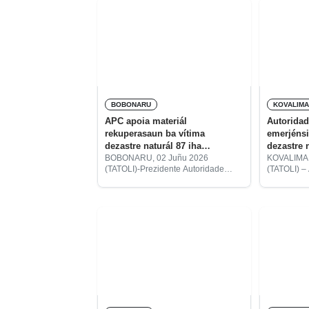
BOBONARU
KOVALIM
APC apoia materiál
Autoridad
rekuperasaun ba vítima
emerjénsia ba família v
dezastre naturál 87 iha
dezastre 
Bobonaru
BOBONARU, 02 Juñu 2026
KOVALIMA,
(TATOLI)-Prezidente Autoridade
(TATOLI) –
Protesaun Sivíl (APC), Zesuínho dos
(AM) Munis
Reis de Matos, hamutuk ho
Servisu Mun
Autoridade Munisípiu Bobonaru
Dezastre N
entrega materiál rekuperasaun no
2026 ne’e 
orsamentu Mão de Obra ho kustu
ba