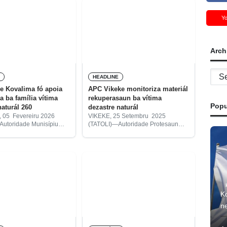
Y
Arch
Archi
A
HEADLINE
e Kovalima fó apoia
APC Vikeke monitoriza materiál
ítima
rekuperasaun ba vítima
Popu
naturál 260
dezastre naturál
 05 Fevereiru 2026
VIKEKE, 25 Setembru 2025
 Autoridade Munisípiu
(TATOLI)—Autoridade Protesaun
ipiu Kovalima liuhusi
Sivíl (APC-sigla portugeza)
isipál Protesaun Sivíl no
Munisípiu Vikeke hahú halo
aturál, iha 2025 to’o
monitorizasaun ba material
fó ona apoia emejénsia
rekuperasaun ne’ebé APC apoia ba
benefisiáriu vítima dezastre naturál
hamutuk uma-kain 72 iha Munisípiu
Vikeke.
Ko
ne