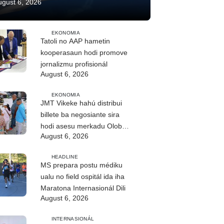
ugust 6, 2026
EKONOMIA
Tatoli no AAP hametin
kooperasaun hodi promove
jornalizmu profisionál
August 6, 2026
EKONOMIA
JMT Vikeke hahú distribui
billete ba negosiante sira
hodi asesu merkadu Olobai
August 6, 2026
HEADLINE
MS prepara postu médiku
ualu no field ospitál ida iha
Maratona Internasionál Dili
August 6, 2026
INTERNASIONÁL