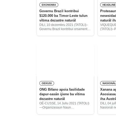
EKONOMIA
HEADLINE
Governu Brazil kontribui
Protesaun
$120.000 ba Timor-Leste tulun
nesesidad
vítima dezastre naturál
naturál i
DILI, 10 dezembru 2021 (TATOLI)–
VIQUEQUE,
Governu Brazil kontribui orsamentu
(TATOLI)–P
$120.000 ba Timor-Leste liuhosi
Vermelha d
Ministériu Agrikultura no Peska
sigla portu
(MAP) no Programa Ai-han Mundiál
ne’e, distr
(WFP, sigla inglés), hodi fó
emerjénsia
asisténsia umanitária apoia
naturál ha
OEKUSI
NASIONÁ
ONG Bifano apoia fasilidade
Xanana a
dapur-sasán ijiene ba vítima
Asosiasa
dezastre naturál
iha Austrá
OÉ-CUSSE, 14 Jullu 2021 (TATOLI)
DILI, 04 ju
—Organizasaun Naun
Nasionál no
Guvernamentál (ONG) Binibu Faef
(PM), Kay
Nome (Bifano) apoia fasilidade
agradese 