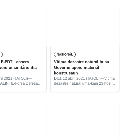
iha New South Wales
Timor-Leste (CVTL), hodi fó-tulun
rália, tanba liuhosi
família vítima dezastre naturál
n Komersiál
ne’ebé akontese iha 04 abríl.
L
NASIONÁL
F-FDTL ensera
Vítima dezastre naturál husu
oiu umanitáriu iha
Governu apoiu materiál
konstrusaun
bril 2021 (TATOLI)—
DILI, 12 abril 2021 (TATOLI)—Vitima
ALINTIL-Forsa Defeza
dezastre naturál uma-kain 23 hosi
e (F-FDTL), ohin, ensera
Aldeia 17 de Abril, Suku Metiaut,
iu Umanitáriu ne’ebé
Postu Administrativu Cristo Rei,
e sira hala’o hodi
Munisípiu Dili, husu Governu atu fó
kas servisu apoiu
apoiu materiál konstrusaun
 ne’e ba Governu liuhosi