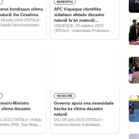
A
A
MUNISÍPIU
erva kondisaun vítima
APC Viqueque identifika
naturál iha Covalima
sidadaun afetadu dezastre
naturál fa’an materiál
08 juñu 2024 (TATOLI)–
 Estadu Dezenvolvimentu
konstrusaun
VIQUEQUE, 09 outubru 2023
L), Mateus dos Santos
(TATOLI)—Autoridade Protesaun
tuk ho nia ekipa inklui
Sivíl (APC, sigla portugés) identifika
 Autoridade munisípiu
sidadaun afetadu dezastre naturál
lima, sábadu ne’e,
ho inisiál J, ne’ebé antes ne’e hetan
eta vítima dezastre
materiál konstrusaun, fa’an fali
sasán ne’ebé nia
L
HEADLINE
imeiru-Ministru
Governu apoia ona nesesidade
a vítima dezastre
bázika ba vítima dezastre
naturál
ullu 2023 (TATOLI)—Antigu
DILI, 05 jullu 2023 (TATOLI)—
inistru (PM), Taur Matan
Governu liuhosi Autoridade
 triste haree notísia iha
Protesaun Sívil (APC, sigla
e nia-laran kona-ba
Portugés) apoia ona nesesidade