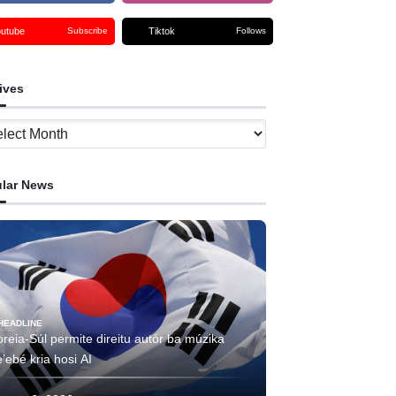
outube
Tiktok
Subscribe
Follows
ives
ves
lar News
HEADLINE
reia-Súl permite direitu autór ba múzika
’ebé kria hosi AI