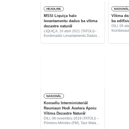
HEADLINE
NASIONÁ
MSSI Liquiça halo
Vítima de
levantamentu dadus ba vítima
ba edifís
dezastre naturál
DILI, 05 a
Inundasau
LIQUIÇA, 10 abril 2021 (TATOLI)–
madrugada i
Kordenadór Levantamentu Dadus
vítima sira
ba Afetadu Inundasaun Ministeriu
provizóriu
Solidaridade Sosial no Inkluzaun
importante
(MSSI) Munisipiu Liquiça, Deonisio
liuhosi Min
de Jesus da Costa, hateten bazea
ba orientasaun hosi nasionál
NASIONÁL
Konsellu Interministeriál
Reuniaun Hodi Aselera Apoiu
Vítima Dezastre Naturál
DILI, 08 novembru 2019 (TATOLI) –
Primeiru-Ministru (PM), Taur Matan
Ruak, konvoka reuniaun