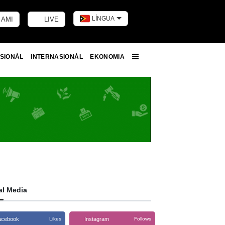
LÍNGUA
 AMI
LIVE
Toggle dark m
SIONÁL
INTERNASIONÁL
EKONOMIA
More
al Media
acebook
Instagram
Likes
Follows