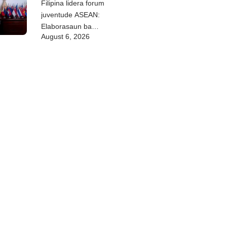
Filipina lidera forum
juventude ASEAN:
Elaborasaun ba
August 6, 2026
deklarasaun reziliénsia
dijitál