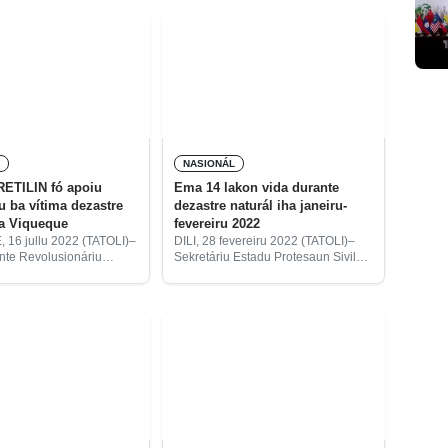
ntu dezastre naturál iha
bázika ba vítima dezastre naturál
ne’ebé kauza hosi udan boot ne’ebé
akontese iha
U
NASIONÁL
RETILIN fó apoiu
Ema 14 lakon vida durante
u ba vítima dezastre
dezastre naturál iha janeiru-
ha Viqueque
fevereiru 2022
16 jullu 2022 (TATOLI)–
DILI, 28 fevereiru 2022 (TATOLI)–
ente Revolusionáriu
Sekretáriu Estadu Protesaun Sivil
Fretilin) apoia pakote
(SEPS), Joaquim José Gusmão dos
hodi distribui apoiu
Reis Martins, informa, bazeia ba
ba vítima dezastre
relatóriu to’o loron 27 fevereiru
a iha Viqueque. Sekretáriu
2022, rejista ema 14 mak lakon
 Fretilin, Marí Alkatiri,