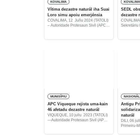
KOVALIMA
KOVALIM
Vítima dezastre naturál iha Suai
SEDL obs
Loro simu apoiu emerjénsia
dezastre 
COVALIMA, 12 Juñu 2024 (TATOLI)
COVALIMA 
– Autoridade Protesaun Sivíl (APC,
Sekretáriu
sigla portugés) hamutuk ho Servisu
Lokál (SED
Munisipál ba Jestaun Risku
Tallo, hamu
Dezastre Naturál no Sentru
Prezidente
Solidariedade Sosiál distribui, ohin,
(PAM) Cova
apoiu emerjénsia
observa dir
MUNISÍPIU
NASIONÁ
APC Viqueque rejista uma-kain
Antigu Pr
46 afetadu dezastre naturál
solidariz
naturál
VIQUEQUE, 10 jullu 2023 (TATOLI)
—Autoridade Protesaun Sivíl (APC)
DILI, 06 j
Viqueque halo identifikasaun no
Primeiru-M
rejista uma-kain hamutuk 46 afetadu
Ruak, sente
dezastre naturál iha semana kotuk
semana ne’