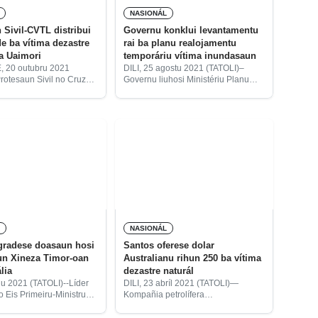
NASIONÁL
 Sivil-CVTL distribui
Governu konklui levantamentu
e ba vítima dezastre
rai ba planu realojamentu
ha Uaimori
temporáriu vítima inundasaun
 20 outubru 2021
DILI, 25 agostu 2021 (TATOLI)–
rotesaun Sivil no Cruz
Governu liuhosi Ministériu Planu
e Timor-Leste (CVTL,
Ordenamentu (MPO) no Ministériu
gés) iha Viqueque, kuarta
Administrasaun Estatál (MAE)
ibui nesesidade
konklui ona levantamentu fatin tolu
 ba vítima dezastre
ne’ebé tuir planu atu harii
mutuk uma-kain haat, iha
realojamentu temporária ba vítima
L
NASIONÁL
gradese doasaun hosi
Santos oferese dolar
un Xineza Timor-oan
Australianu rihun 250 ba vítima
lia
dezastre naturál
ñu 2021 (TATOLI)--Líder
DILI, 23 abríl 2021 (TATOLI)—
 Eis Primeiru-Ministru
Kompañia petrolífera
 Rala Xanana Gusmão,
Santos, oferese dolar Australainu
ba Asosiasaun Xineza
rihun 250, liu hosi Cruz Vermelha