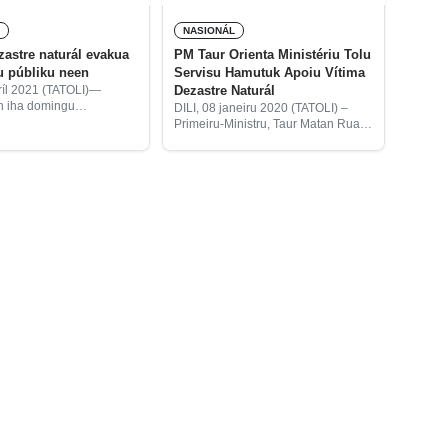
L
NASIONÁL
zastre naturál evakua
PM Taur Orienta Ministériu Tolu
iu públiku neen
Servisu Hamutuk Apoiu Vítima
Dezastre Naturál
bríl 2021 (TATOLI)—
n iha domingu
DILI, 08 janeiru 2020 (TATOLI) –
ha kapitál Dili rezulta
Primeiru-Ministru, Taur Matan Ruak
 tenke buka fatin
hala’o sorumutuk urjénsia ho
 hodi salva-an no sasán
Ministáriu Obra Públika (MOP),
 sira, tanba ne’e Governu
Ministériu Administrasaun Estatal
istériu
(MAE) no Sekretaria Estadu
Protesaun Sivíl (SEPS), hodi