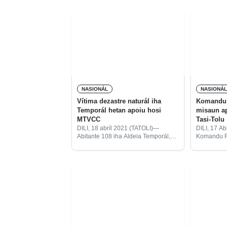
dapur no sasán ijiene ba uma kain
Timor-oan 
250 iha suku (5) ne’ebé parténsia
(NSW), Aust
ba sub-rejiaun
Asosiasau
NASIONÁL
NASIONÁ
Vítima dezastre naturál iha
Komandu 
Temporál hetan apoiu hosi
misaun ap
MTVCC
Tasi-Tolu
DILI, 18 abríl 2021 (TATOLI)—
DILI, 17 A
Abitante 108 iha Aldeia Temporál,
Komandu F
suku Lahane Orientál, Munisípiu
Timor-Lest
Dili, ne’ebé afetadu ba dezastre
Misaun Apo
naturál, hetan apoiu nesesidade
durante ne’
bázika hosi grupu voluntáriu Mission
entrega hi
Timor Viqueque
umanitáriu