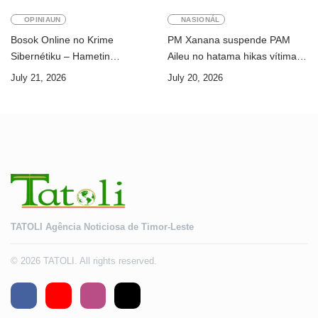
OPINIAUN
NASIONÁL
Bosok Online no Krime
PM Xanana suspende PAM
Sibernétiku – Hametin
Aileu no hatama hikas vítima
Seguransa Dijitál ba Futuru
AMA ba servisu
July 21, 2026
July 20, 2026
Timor-Leste
TATOLI Agência Noticiosa de Timor-Leste
© 2026 TATOLI. All rights reserved.