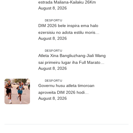
estrada Maliana-Kailaku 26Km
August 8, 2026
DESPORTU
DIM 2026 bele inspira ema halo
ezersisiu no adota estilu moris
August 8, 2026
saudável
DESPORTU
Atleta Xina Bangliuzhang-Jiali Wang
sai primeiru lugar iha Full Maratona
August 8, 2026
42Km
DESPORTU
Governu husu atleta timoroan
aproveita DIM 2026 hodi
August 8, 2026
dezenvolve kapasidade