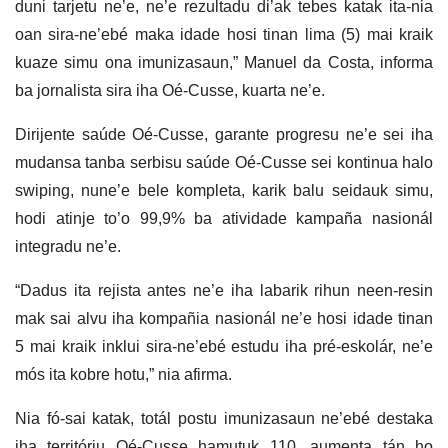
duni tarjetu ne’e, ne’e rezultadu di’ak tebes katak ita-nia
oan sira-ne’ebé maka idade hosi tinan lima (5) mai kraik
kuaze simu ona imunizasaun,” Manuel da Costa, informa
ba jornalista sira iha Oé-Cusse, kuarta ne’e.
Dirijente saúde Oé-Cusse, garante progresu ne’e sei iha
mudansa tanba serbisu saúde Oé-Cusse sei kontinua halo
swiping, nune’e bele kompleta, karik balu seidauk simu,
hodi atinje to’o 99,9% ba atividade kampaña nasionál
integradu ne’e.
“Dadus ita rejista antes ne’e iha labarik rihun neen-resin
mak sai alvu iha kompañia nasionál ne’e hosi idade tinan
5 mai kraik inklui sira-ne’ebé estudu iha pré-eskolár, ne’e
mós ita kobre hotu,” nia afirma.
Nia fó-sai katak, totál postu imunizasaun ne’ebé destaka
iha territóriu Oé-Cusse hamutuk 110, aumenta tán ho