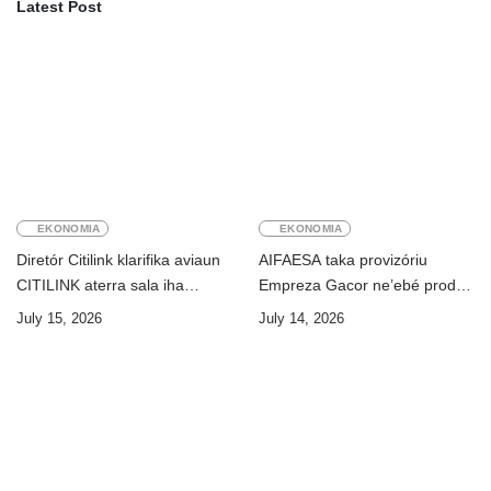
Latest Post
EKONOMIA
EKONOMIA
Diretór Citilink klarifika aviaun
AIFAESA taka provizóriu
CITILINK aterra sala iha
Empreza Gacor ne’ebé prodús
Aeroportu Komoro ne’e
“pentolan”
July 15, 2026
July 14, 2026
“HOAX”