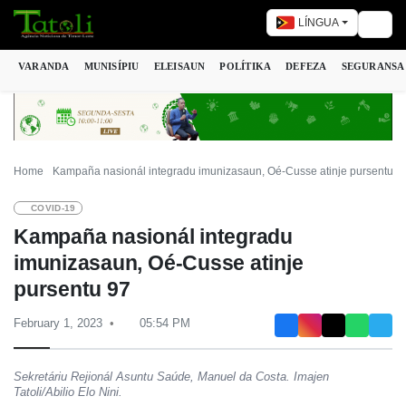
LÍNGUA
Togg
VARANDA
MUNISÍPIU
ELEISAUN
POLÍTIKA
DEFEZA
SEGURANSA
Home
Kampaña nasionál integradu imunizasaun, Oé-Cusse atinje pursentu 9
COVID-19
Kampaña nasionál integradu
imunizasaun, Oé-Cusse atinje
pursentu 97
February 1, 2023
05:54 PM
Sekretáriu Rejionál Asuntu Saúde, Manuel da Costa. Imajen
Tatoli/Abilio Elo Nini.