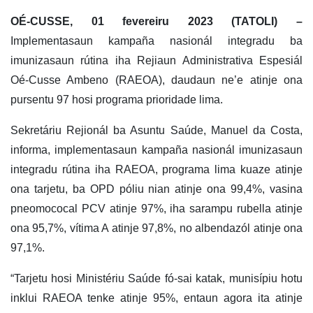
OÉ-CUSSE, 01 fevereiru 2023 (TATOLI) –
Implementasaun kampaña nasionál integradu ba
imunizasaun rútina iha Rejiaun Administrativa Espesiál
Oé-Cusse Ambeno (RAEOA), daudaun ne’e atinje ona
pursentu 97 hosi programa prioridade lima.
Sekretáriu Rejionál ba Asuntu Saúde, Manuel da Costa,
informa, implementasaun kampaña nasionál imunizasaun
integradu rútina iha RAEOA, programa lima kuaze atinje
ona tarjetu, ba OPD póliu nian atinje ona 99,4%, vasina
pneomococal PCV atinje 97%, iha sarampu rubella atinje
ona 95,7%, vítima A atinje 97,8%, no albendazól atinje ona
97,1%.
“Tarjetu hosi Ministériu Saúde fó-sai katak, munisípiu hotu
inklui RAEOA tenke atinje 95%, entaun agora ita atinje