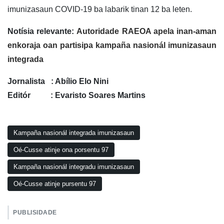
imunizasaun COVID-19 ba labarik tinan 12 ba leten.
Notísia relevante:
Autoridade RAEOA apela inan-aman
enkoraja oan partisipa kampaña nasionál imunizasaun
integrada
Jornalista : Abílio Elo Nini
Editór : Evaristo Soares Martins
Kampaña nasionál integrada imunizasaun
Oé-Cusse atinje ona porsentu 97
Kampaña nasionál integradu imunizasaun
Oé-Cusse atinje pursentu 97
PUBLISIDADE