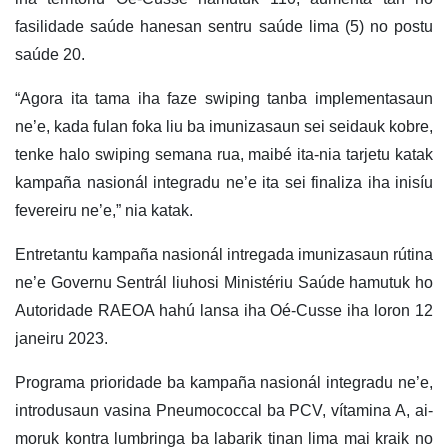
fasilidade saúde hanesan sentru saúde lima (5) no postu
saúde 20.
“Agora ita tama iha faze swiping tanba implementasaun
ne’e, kada fulan foka liu ba imunizasaun sei seidauk kobre,
tenke halo swiping semana rua, maibé ita-nia tarjetu katak
kampaña nasionál integradu ne’e ita sei finaliza iha inisíu
fevereiru ne’e,” nia katak.
Entretantu kampaña nasionál intregada imunizasaun rútina
ne’e Governu Sentrál liuhosi Ministériu Saúde hamutuk ho
Autoridade RAEOA hahú lansa iha Oé-Cusse iha loron 12
janeiru 2023.
Programa prioridade ba kampaña nasionál integradu ne’e,
introdusaun vasina Pneumococcal ba PCV, vítamina A, ai-
moruk kontra lumbringa ba labarik tinan lima mai kraik no