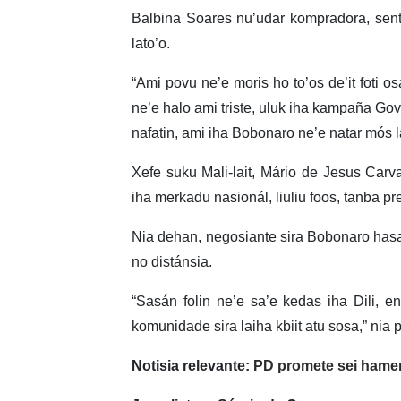
Balbina Soares nu’udar kompradora, sente
lato’o.
“Ami povu ne’e moris ho to’os de’it foti o
ne’e halo ami triste, uluk iha kampaña Gov
nafatin, ami iha Bobonaro ne’e natar mós lai
Xefe suku Mali-lait, Mário de Jesus Carv
iha merkadu nasionál, liuliu foos, tanba pres
Nia dehan, negosiante sira Bobonaro hasa’
no distánsia.
“Sasán folin ne’e sa’e kedas iha Dili, e
komunidade sira laiha kbiit atu sosa,” nia 
Notisia relevante:
PD promete sei hame