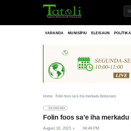
VARANDA
MUNISÍPIU
ELEISAUN
POLÍTIKA
Home
Folin foos sa’e iha merkadu Bobonaro
EKONOMIA
Folin foos sa’e iha merkad
August 10, 2023
04:49 PM