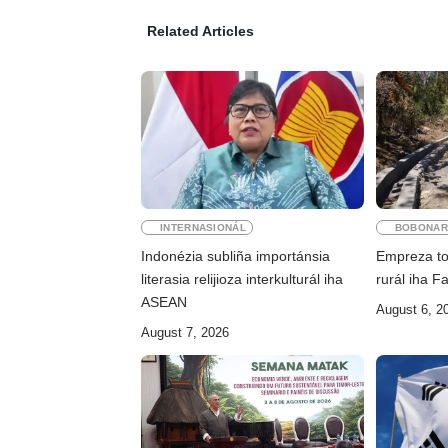
Related Articles
INTERNASIONÁL
BOBONAR
Indonézia subliña importánsia
Empreza tol
literasia relijioza interkulturál iha
rurál iha F
ASEAN
August 6, 2
August 7, 2026