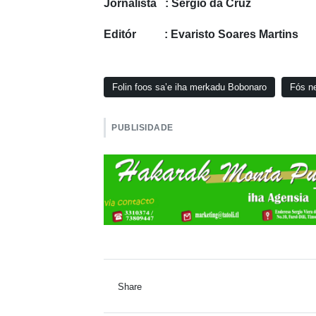
Jornalista : Sérgio da Cruz
Editór : Evaristo Soares Martins
Folin foos sa’e iha merkadu Bobonaro
Fós n
PUBLISIDADE
Share