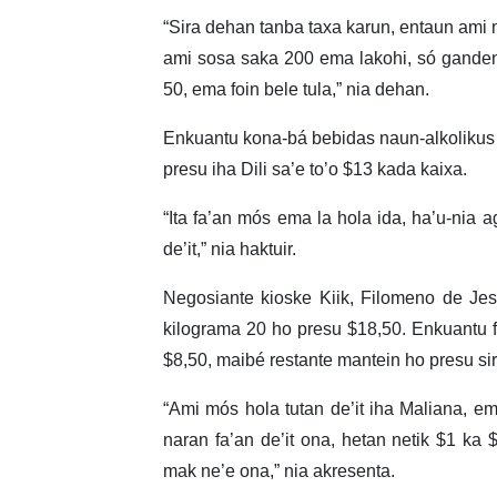
“Sira dehan tanba taxa karun, entaun ami m
ami sosa saka 200 ema lakohi, só gande
50, ema foin bele tula,” nia dehan.
Enkuantu kona-bá bebidas naun-alkolikus h
presu iha Dili sa’e to’o $13 kada kaixa.
“Ita fa’an mós ema la hola ida, ha’u-nia 
de’it,” nia haktuir.
Negosiante kioske Kiik, Filomeno de Je
kilograma 20 ho presu $18,50. Enkuantu f
$8,50, maibé restante mantein ho presu sir
“Ami mós hola tutan de’it iha Maliana, e
naran fa’an de’it ona, hetan netik $1 ka $
mak ne’e ona,” nia akresenta.