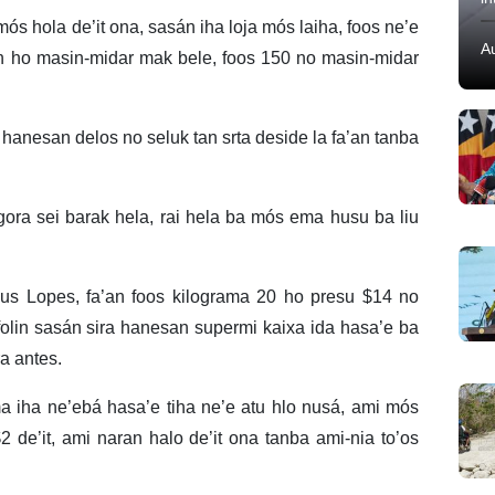
ós hola de’it ona, sasán iha loja mós laiha, foos ne’e
A
n ho masin-midar mak bele, foos 150 no masin-midar
anesan delos no seluk tan srta deside la fa’an tanba
agora sei barak hela, rai hela ba mós ema husu ba liu
sus Lopes, fa’an foos kilograma 20 ho presu $14 no
olin sasán sira hanesan supermi kaixa ida hasa’e ba
a antes.
ma iha ne’ebá hasa’e tiha ne’e atu hlo nusá, ami mós
2 de’it, ami naran halo de’it ona tanba ami-nia to’os