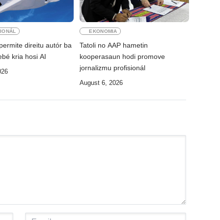
IONÁL
EKONOMIA
permite direitu autór ba
Tatoli no AAP hametin
bé kria hosi AI
kooperasaun hodi promove
jornalizmu profisionál
026
August 6, 2026