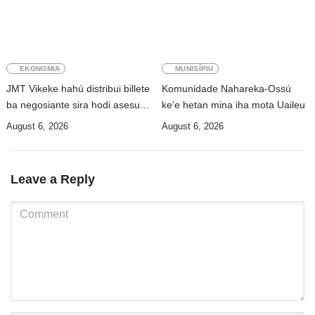
EKONOMIA
MUNISÍPIU
JMT Vikeke hahú distribui billete
Komunidade Nahareka-Ossú
ba negosiante sira hodi asesu
ke’e hetan mina iha mota Uaileu
merkadu Olobai
August 6, 2026
August 6, 2026
Leave a Reply