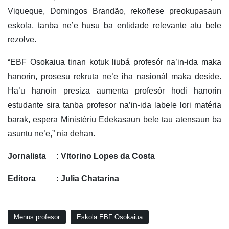
Viqueque, Domingos Brandão, rekoñese preokupasaun
eskola, tanba ne’e husu ba entidade relevante atu bele
rezolve.
“EBF Osokaiua tinan kotuk liubá profesór na’in-ida maka
hanorin, prosesu rekruta ne’e iha nasionál maka deside.
Ha’u hanoin presiza aumenta profesór hodi hanorin
estudante sira tanba profesor na’in-ida labele lori matéria
barak, espera Ministériu Edekasaun bele tau atensaun ba
asuntu ne’e,” nia dehan.
Jornalista : Vitorino Lopes da Costa
Editora : Julia Chatarina
Menus profesor
Eskola EBF Osokaiua