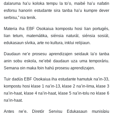
dalaruma ha’u koloka tempu la to’o, maibé ha’u nafatin
esforsu hanorin estudante sira tanba ha’u kumpre dever
serbisu,” nia tenik.
Materia iha EBF Osokaiua kompostu hosi lian portugés,
lian tetum, matemátika, siénsia naturál, siénsia sosiál,
edukasaun sívika, arte no kultura, inklui relijiaun.
Daudaun ne’e prosesu aprendizajen seidauk la’o tanba
anin sobu eskola, ne’ebé daudaun uza uma temporáriu.
Semana oin maka foin hahú prosesu aprendizajen.
Tuir dadús EBF Osokaiua iha estudante hamutuk na’in-33,
kompostu hosi klase 1 na’in-13, klase 2 na’in-lima, klase 3
na’in-haat, klase 4 na’in-haat, klase 5 na’in-tolu no klase 6
na’in-haat.
Antes ne’e, Diretór Servisu Edukasaun munisípiu