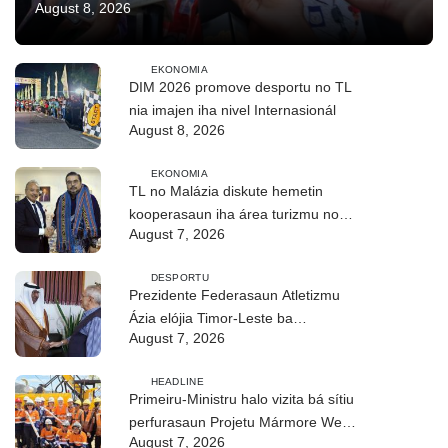
August 8, 2026
EKONOMIA
DIM 2026 promove desportu no TL
nia imajen iha nivel Internasionál
August 8, 2026
EKONOMIA
TL no Malázia diskute hemetin
kooperasaun iha área turizmu no
August 7, 2026
edukasaun
DESPORTU
Prezidente Federasaun Atletizmu
Ázia elójia Timor-Leste ba
August 7, 2026
realizasaun DIM 2026
HEADLINE
Primeiru-Ministru halo vizita bá sítiu
perfurasaun Projetu Mármore We-
August 7, 2026
uah iha Ilimanu