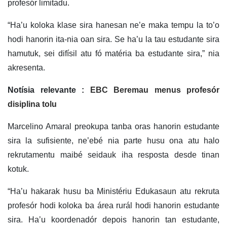
profesór limitadu.
“Ha’u koloka klase sira hanesan ne’e maka tempu la to’o
hodi hanorin ita-nia oan sira. Se ha’u la tau estudante sira
hamutuk, sei difísil atu fó matéria ba estudante sira,” nia
akresenta.
Notísia relevante :
EBC Beremau menus profesór
disiplina tolu
Marcelino Amaral preokupa tanba oras hanorin estudante
sira la sufisiente, ne’ebé nia parte husu ona atu halo
rekrutamentu maibé seidauk iha resposta desde tinan
kotuk.
“Ha’u hakarak husu ba Ministériu Edukasaun atu rekruta
profesór hodi koloka ba área rurál hodi hanorin estudante
sira. Ha’u koordenadór depois hanorin tan estudante,