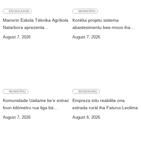
EDUKASAUN
MUNISÍPIU
Manorin Eskola Téknika Agríkola
Konklui projetu sistema
Natarbora aprezenta
abastesimentu bee-moos iha
preokupasaun ba Xefe Estadu
Lakluta, komunidade hahú
August 7, 2026
August 7, 2026
asesu
MUNISÍPIU
BOBONARU
Komunidade Uaitame ke’e estrada
Empreza tolu reabilita ona
foun kilómetru rua liga bá
estrada rurál iha Faturui-Leolima
Uailalika
August 7, 2026
August 6, 2026