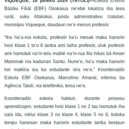
VIQUEQUE, 16 janeiru 2024 (TATOLI)
—
Eskola Ensinu
Báziku Filiál (EBF) Osokaiua ne’ebé lokaliza iha área
rurál, suku Afaloikai, postu administrativu Uatulari,
munisípiu Viqueque, daudaun ne’e menus profesór.
“Iha ha’u-nia eskola, profesór ha’u mesak maka hanorin
hosi klase 1 to’o 6 tanba ami laiha profesór, uluk profesór
ami hamutuk na’in-tolu maibé na’in-rua fila hikas bá Aman
Maromak nia kadunan Santu. Nune’e, ha’u maka hanorin
lori matéria sia ba estudante sira ne’e,” Koordenadór
Eskola EBF Osokaiua, Marcelino Amaral, informa ba
Agência Tatoli, via telefónika, tersa ne’e.
Koordenadór eskola haktuir, durante prosesu
aprendizajen, estudante hosi klase 1 no 2 tau hamutuk iha
sala ida, inklui klase 3 no klase 4, klase 5 no 6, koloka
tempu hanesan maka hanorin estudante tanba kestaun