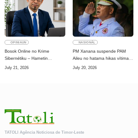
OPINIAUN
NASIONÁL
Bosok Online no Krime
PM Xanana suspende PAM
Sibernétiku – Hametin
Aileu no hatama hikas vítima
Seguransa Dijitál ba Futuru
AMA ba servisu
July 21, 2026
July 20, 2026
Timor-Leste
TATOLI Agência Noticiosa de Timor-Leste