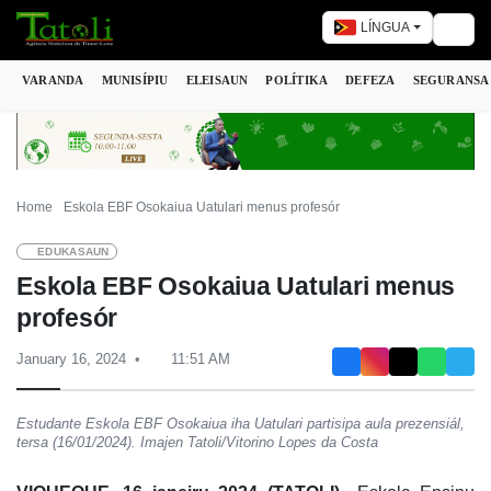
LÍNGUA
Togg
VARANDA
MUNISÍPIU
ELEISAUN
POLÍTIKA
DEFEZA
SEGURANSA
Home
Eskola EBF Osokaiua Uatulari menus profesór
EDUKASAUN
Eskola EBF Osokaiua Uatulari menus
profesór
January 16, 2024
11:51 AM
Estudante Eskola EBF Osokaiua iha Uatulari partisipa aula prezensiál,
tersa (16/01/2024). Imajen Tatoli/Vitorino Lopes da Costa