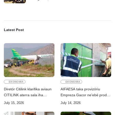
Latest Post
EKONOMIA
EKONOMIA
Diretór Citilink klarifika aviaun
AIFAESA taka provizóriu
CITILINK aterra sala iha
Empreza Gacor ne’ebé prodús
Aeroportu Komoro ne’e
“pentolan”
July 15, 2026
July 14, 2026
“HOAX”