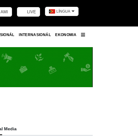
LÍNGUA
 AMI
LIVE
Toggle dark m
SIONÁL
INTERNASIONÁL
EKONOMIA
More
al Media