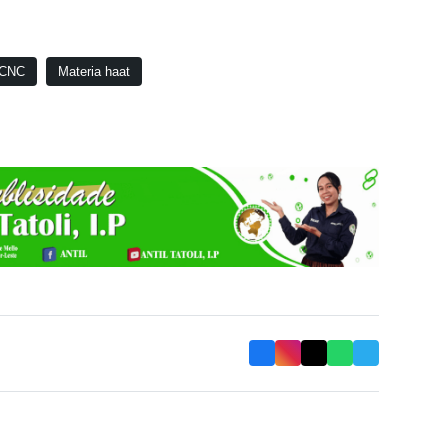
CNC
Materia haat