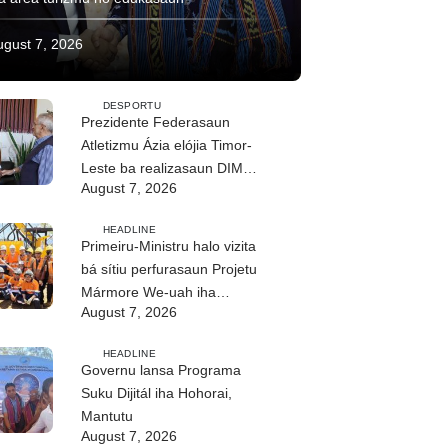
ugust 7, 2026
DESPORTU
Prezidente Federasaun
Atletizmu Ázia elójia Timor-
Leste ba realizasaun DIM
August 7, 2026
2026
HEADLINE
Primeiru-Ministru halo vizita
bá sítiu perfurasaun Projetu
Mármore We-uah iha
August 7, 2026
Ilimanu
HEADLINE
Governu lansa Programa
Suku Dijitál iha Hohorai,
Mantutu
August 7, 2026