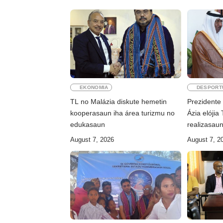
EKONOMIA
DESPORT
TL no Malázia diskute hemetin
Prezidente
kooperasaun iha área turizmu no
Ázia elójia
edukasaun
realizasau
August 7, 2026
August 7, 2