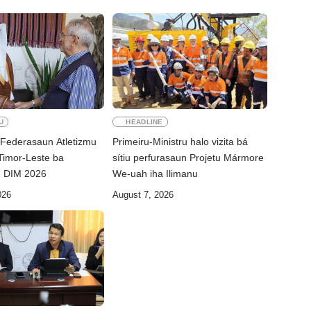
U
HEADLINE
 Federasaun Atletizmu
Primeiru-Ministru halo vizita bá
 Timor-Leste ba
sítiu perfurasaun Projetu Mármore
n DIM 2026
We-uah iha Ilimanu
026
August 7, 2026