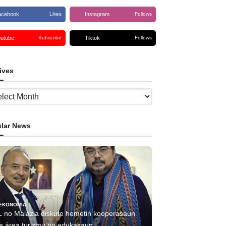
acebook
Instagram
Likes
Follows
outube
Tiktok
Subscribe
Follows
ives
ves
lar News
EKONOMIA
L no Malázia diskute hemetin kooperasaun
ha área turizmu no edukasaun