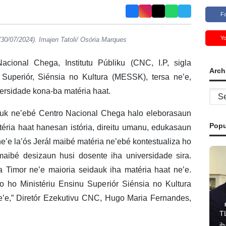
F
Y
(30/07/2024). Imajen Tatoli/ Osória Marques
acional Chega, Institutu Públiku (CNC, I.P, sigla
Arch
 Superiór, Siénsia no Kultura (MESSK), tersa ne’e,
versidade kona-ba matéria haat.
Archi
luk ne’ebé Centro Nacional Chega halo eleborasaun
Popu
atéria haat hanesan istória, direitu umanu, edukasaun
 ne’e la’ós Jerál maibé matéria ne’ebé kontestualiza ho
maibé desizaun husi dosente iha universidade sira.
a Timor ne’e maioria seidauk iha matéria haat ne’e.
o ho Ministériu Ensinu Superiór Siénsia no Kultura
e’e,” Diretór Ezekutivu CNC, Hugo Maria Fernandes,
T
i