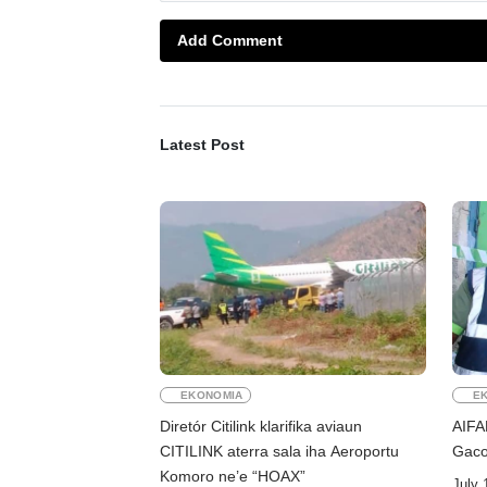
Add Comment
Latest Post
EKONOMIA
E
Diretór Citilink klarifika aviaun
AIFA
CITILINK aterra sala iha Aeroportu
Gaco
Komoro ne’e “HOAX”
July 