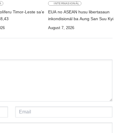
A
INTERNASIONÁL
líferu Timor-Leste sa’e
EUA no ASEAN husu libertasaun
18,43
inkondisionál ba Aung San Suu Kyi
026
August 7, 2026