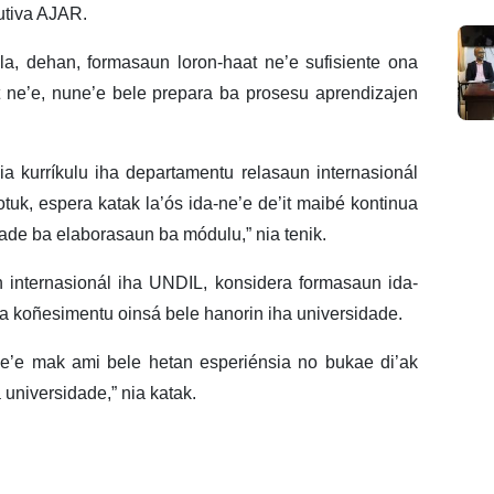
utiva AJAR.
la, dehan, formasaun loron-haat ne’e sufisiente ona
t ne’e, nune’e bele prepara ba prosesu aprendizajen
nia kurríkulu iha departamentu relasaun internasionál
tuk, espera katak la’ós ida-ne’e de’it maibé kontinua
dade ba elaborasaun ba módulu,” nia tenik.
 internasionál iha UNDIL, konsidera formasaun ida-
ia koñesimentu oinsá bele hanorin iha universidade.
ne’e mak ami bele hetan esperiénsia no bukae di’ak
 universidade,” nia katak.