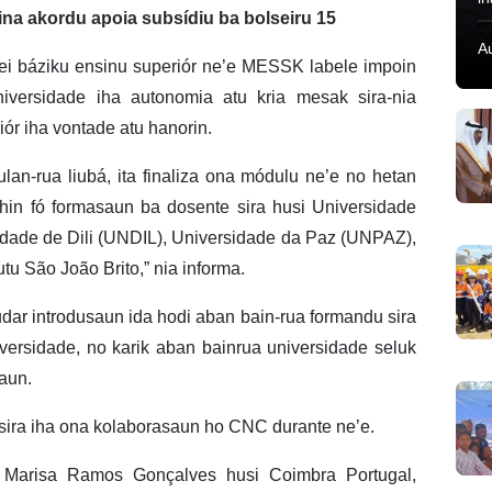
na akordu apoia subsídiu ba bolseiru 15
A
 lei báziku ensinu superiór ne’e MESSK labele impoin
universidade iha autonomia atu kria mesak sira-nia
iór iha vontade atu hanorin.
ulan-rua liubá, ita finaliza ona módulu ne’e no hetan
ohin fó formasaun ba dosente sira husi Universidade
idade de Dili (UNDIL), Universidade da Paz (UNPAZ),
tutu São João Brito,” nia informa.
dar introdusaun ida hodi aban bain-rua formandu sira
iversidade, no karik aban bainrua universidade seluk
saun.
 sira iha ona kolaborasaun ho CNC durante ne’e.
 Marisa Ramos Gonçalves husi Coimbra Portugal,