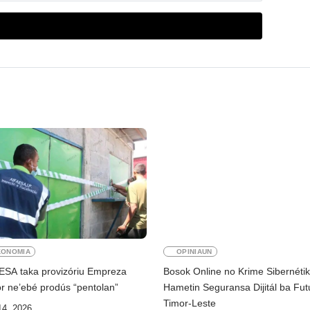
KONOMIA
OPINIAUN
ESA taka provizóriu Empreza
Bosok Online no Krime Sibernéti
r ne’ebé prodús “pentolan”
Hametin Seguransa Dijitál ba Fut
Timor-Leste
14, 2026