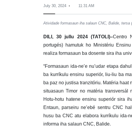
July 30, 2024
11:31 AM
Atividade formasaun iha salaun CNC, Balide, tersa 
DILI, 30 jullu 2024 (TATOLI)–
Centro N
portugés) hamutuk ho Ministériu Ensinu
realiza formasaun ba dosente sira iha uni
“Formasaun ida-ne’e nu’udar etapa dahu
ba kurríkulu ensinu superiór, liu-liu ba m
ba paz no justisa tranzitóriu. Matéria haat
situasaun Timor no matéria transversál 
Hotu-hotu hatene ensinu superiór sira ih
Entaun, parseiru ne’ebé sentru CNC hal
husu ba CNC atu elabora kurríkulu ida-n
informa iha salaun CNC, Balide.