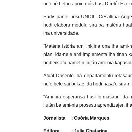
ne’ebé hetan apoiu mós husi Diretór Ezek
Partisipante husi UNDIL, Cesaltina Ânge
hodi elabora módulu sira ba matéria haa
iha universidade.
“Matéria istória ami inklina ona iha ami-
nian. Ida-ne’e ami implementa iha tinan ko
beibeik atu hametin liután ami-nia kapasi
Atuál Dosente iha departamentu relasaun
ne’e bele sai bukae ida hodi hasa’e sira-n
“Ami-nia esperansa husi formasaun ida-
liután ba ami-nia prosesu aprendizajen iha
Jornalista : Osória Marques
Editora : Julia Chatarina