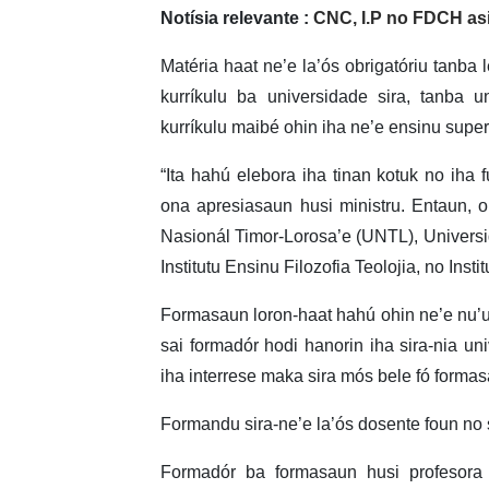
Notísia relevante :
CNC, I.P no FDCH asi
Matéria haat ne’e la’ós obrigatóriu tanba
kurríkulu ba universidade sira, tanba 
kurríkulu maibé ohin iha ne’e ensinu super
“Ita hahú elebora iha tinan kotuk no iha f
ona apresiasaun husi ministru. Entaun, 
Nasionál Timor-Lorosa’e (UNTL), Univers
Institutu Ensinu Filozofia Teolojia, no Insti
Formasaun loron-haat hahú ohin ne’e nu’u
sai formadór hodi hanorin iha sira-nia un
iha interrese maka sira mós bele fó forma
Formandu sira-ne’e la’ós dosente foun no
Formadór ba formasaun husi profesora