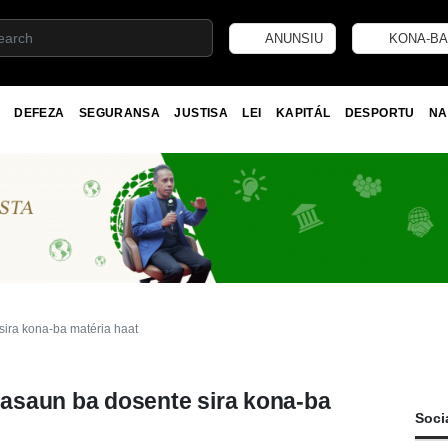
ANUNSIU
KONA-BA
DEFEZA
SEGURANSA
JUSTISA
LEI
KAPITÁL
DESPORTU
NA
ira kona-ba matéria haat
asaun ba dosente sira kona-ba
Soci