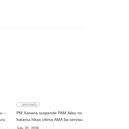
NASIONÁL
ku –
PM Xanana suspende PAM Aileu no
uru
hatama hikas vítima AMA ba servisu
July 20, 2026