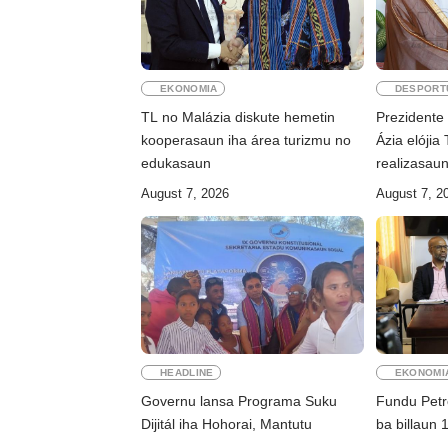
EKONOMIA
DESPORT
TL no Malázia diskute hemetin
Prezidente
kooperasaun iha área turizmu no
Ázia elójia
edukasaun
realizasau
August 7, 2026
August 7, 2
HEADLINE
EKONOMI
Governu lansa Programa Suku
Fundu Petro
Dijitál iha Hohorai, Mantutu
ba billaun 