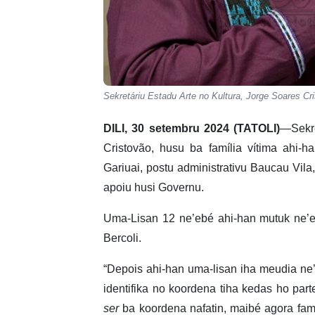
Sekretáriu Estadu Arte no Kultura, Jorge Soares Cr
DILI, 30 setembru 2024 (TATOLI)
—Sekre
Cristovão, husu ba família vítima ahi-
Gariuai, postu administrativu Baucau Vila
apoiu husi Governu.
Uma-Lisan 12 ne’ebé ahi-han mutuk ne’e
Bercoli.
“Depois ahi-han uma-lisan iha meudia ne’e
identifika no koordena tiha kedas ho part
ser
ba koordena nafatin, maibé agora famí