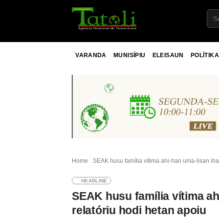
VARANDA
MUNISÍPIU
ELEISAUN
POLÍTIKA
Home
SEAK husu família vítima ahi-han uma-lisan iha
HEADLINE
SEAK husu família vítima ah
relatóriu hodi hetan apoiu