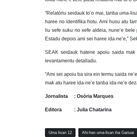
“Relatóriu seidauk to’o mai, tanba uma-lisa
haree no identifika hotu. Ami husu atu famí
liu sefe suku no xefe aldeia, nune’e bele 
Estadu depois ami sei haree ida-ne’e,” Sek
SEAK seidauk hatene apoiu saida mak Go
levantamentu detalladu.
“Ami sei apoiu ba sira ein termu saida ne’
mak atu haree ida-ne’e tanba ida-ne’e dez
Jornalista : Osória Marques
Editora : Julia Chatarina
Uma lisan 12
Ahi-han uma-lisan iha Gariuai