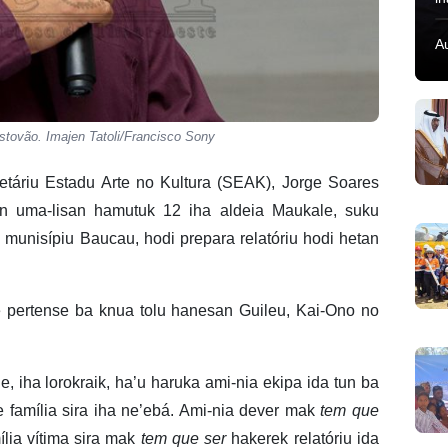
A
istovão. Imajen Tatoli/Francisco Sony
táriu Estadu Arte no Kultura (SEAK), Jorge Soares
han uma-lisan hamutuk 12 iha aldeia Maukale, suku
, munisípiu Baucau, hodi prepara relatóriu hodi hetan
 pertense ba knua tolu hanesan Guileu, Kai-Ono no
, iha lorokraik, ha’u haruka ami-nia ekipa ida tun ba
e família sira iha ne’ebá. Ami-nia dever mak
tem que
lia vítima sira mak
tem que ser
hakerek relatóriu ida