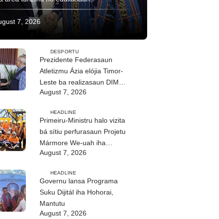
ugust 7, 2026
DESPORTU
Prezidente Federasaun
Atletizmu Ázia elójia Timor-
Leste ba realizasaun DIM
August 7, 2026
2026
HEADLINE
Primeiru-Ministru halo vizita
bá sítiu perfurasaun Projetu
Mármore We-uah iha
August 7, 2026
Ilimanu
HEADLINE
Governu lansa Programa
Suku Dijitál iha Hohorai,
Mantutu
August 7, 2026