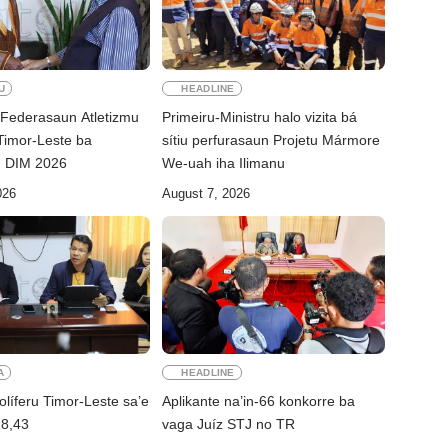
U
HEADLINE
 Federasaun Atletizmu
Primeiru-Ministru halo vizita bá
 Timor-Leste ba
sítiu perfurasaun Projetu Mármore
n DIM 2026
We-uah iha Ilimanu
026
August 7, 2026
A
HEADLINE
líferu Timor-Leste sa’e
Aplikante na’in-66 konkorre ba
18,43
vaga Juíz STJ no TR