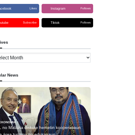
acebook
Instagram
Likes
Follows
outube
Tiktok
Subscribe
Follows
ives
ves
lar News
EKONOMIA
L no Malázia diskute hemetin kooperasaun
ha área turizmu no edukasaun