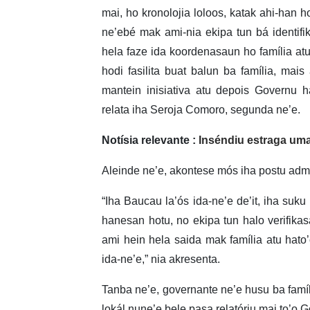
mai, ho kronolojia loloos, katak ahi-han 
ne’ebé mak ami-nia ekipa tun bá identifi
hela faze ida koordenasaun ho família at
hodi fasilita buat balun ba família, mai
mantein inisiativa atu depois Governu h
relata iha Seroja Comoro, segunda ne’e.
Notísia relevante :
Inséndiu estraga uma-
Aleinde ne’e, akontese mós iha postu admi
“Iha Baucau la’ós ida-ne’e de’it, iha suku
hanesan hotu, no ekipa tun halo verifika
ami hein hela saida mak família atu hat
ida-ne’e,” nia akresenta.
Tanba ne’e, governante ne’e husu ba famíl
lokál nune’e bele pasa relatóriu mai to’o 