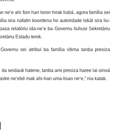
n ne’e ahi foin han loron hirak liubá, agora família sei
lia sira nafatin koordena ho autoridade lokál sira liu-
pasa relatóriu ida-ne’e ba Governu liuhusi Sekretáriu
retáriu Estadu tenik.
vernu sei atribui ba família vítima tanba presiza
e ita seidauk hatene, tanba ami presiza haree lai oinsá
astre ne’ebé mak ahi-han uma-lisan ne’e,” nia katak.