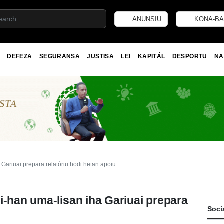
ANUNSIU
KONA-BA
DEFEZA
SEGURANSA
JUSTISA
LEI
KAPITÁL
DESPORTU
NA
 Gariuai prepara relatóriu hodi hetan apoiu
i-han uma-lisan iha Gariuai prepara
Soci