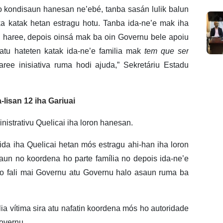
ho kondisaun hanesan ne’ebé, tanba sasán lulik balun
ka katak hetan estragu hotu. Tanba ida-ne’e mak iha
u haree, depois oinsá mak ba oin Governu bele apoiu
s atu hateten katak ida-ne’e familia mak
tem que ser
aree inisiativa ruma hodi ajuda,” Sekretáriu Estadu
lisan 12 iha Gariuai
nistrativu Quelicai iha loron hanesan.
 ida iha Quelicai hetan mós estragu ahi-han iha loron
saun no koordena ho parte família no depois ida-ne’e
o’o fali mai Governu atu Governu halo asaun ruma ba
ia vítima sira atu nafatin koordena mós ho autoridade
Governu.