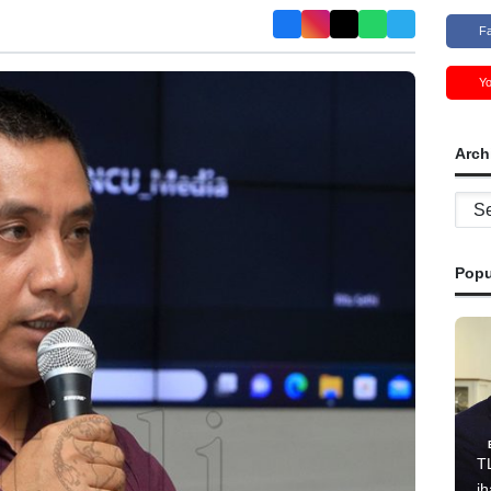
F
Y
Arch
Archi
Popu
T
i