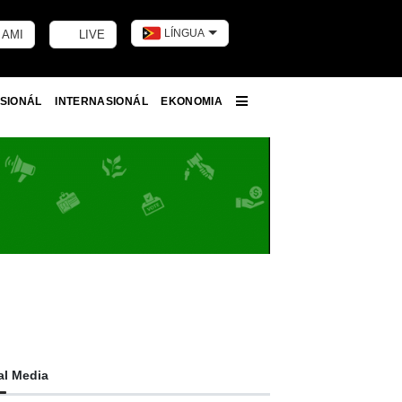
LÍNGUA
 AMI
LIVE
Toggle dark m
SIONÁL
INTERNASIONÁL
EKONOMIA
More
al Media