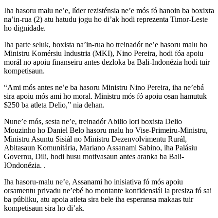
Iha hasoru malu ne’e, líder rezisténsia ne’e mós fó hanoin ba boxixta
na’in-rua (2) atu hatudu jogu ho di’ak hodi reprezenta Timor-Leste
ho dignidade.
Iha parte seluk, boxista na’in-rua ho treinadór ne’e hasoru malu ho
Ministru Komérsiu Industria (MKI), Nino Pereira, hodi fóa apoiu
morál no apoiu finanseiru antes dezloka ba Bali-Indonézia hodi tuir
kompetisaun.
“Ami mós antes ne’e ba hasoru Ministru Nino Pereira, iha ne’ebá
sira apoiu mós ami ho moral. Ministru mós fó apoiu osan hamutuk
$250 ba atleta Delio,” nia dehan.
Nune’e mós, sesta ne’e, treinadór Abilio lori boxista Delio
Mouzinho ho Daniel Belo hasoru malu ho Vise-Primeiru-Ministru,
Ministru Asuntu Sisiál no Ministru Dezenvolvimentu Rurál,
Abitasaun Komunitária, Mariano Assanami Sabino, iha Palásiu
Governu, Dili, hodi husu motivasaun antes aranka ba Bali-
IOndonézia. .
Iha hasoru-malu ne’e, Assanami ho inisiativa fó mós apoiu
orsamentu privadu ne’ebé ho montante konfidensiál la presiza fó sai
ba públiku, atu apoia atleta sira bele iha esperansa makaas tuir
kompetisaun sira ho di’ak.