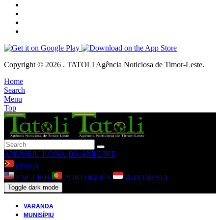
Copyright © 2026 . TATOLI Agência Noticiosa de Timor-Leste.
Home
Search
Menu
Top
ANUNSIU
KONA-BA AMI
LIVE
LÍNGUA
ENGLISH
PORTUGUÊS
INDONESIA
Toggle dark mode
VARANDA
MUNISÍPIU