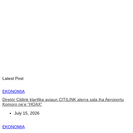
EKONOMIA
Tatoli no AAP hametin kooperasaun hodi promove jornalizmu
profisionál
August 6, 2026
EKONOMIA
JMT Vikeke hahú distribui billete ba negosiante sira hodi
asesu merkadu Olobai
August 6, 2026
Latest Post
EKONOMIA
Diretór Citilink klarifika aviaun CITILINK aterra sala iha Aeroportu
Komoro ne’e “HOAX”
July 15, 2026
EKONOMIA