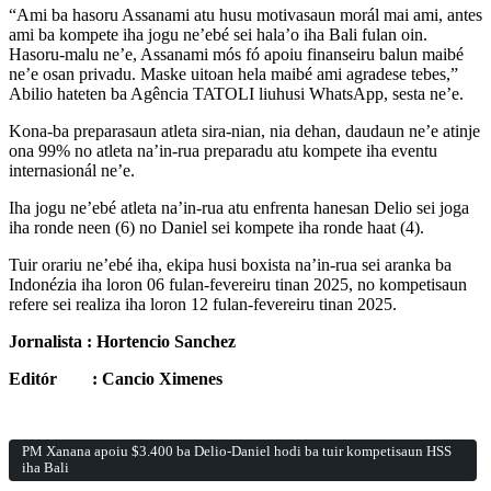
“Ami ba hasoru Assanami atu husu motivasaun morál mai ami, antes
ami ba kompete iha jogu ne’ebé sei hala’o iha Bali fulan oin.
Hasoru-malu ne’e, Assanami mós fó apoiu finanseiru balun maibé
ne’e osan privadu. Maske uitoan hela maibé ami agradese tebes,”
Abilio hateten ba Agência TATOLI liuhusi WhatsApp, sesta ne’e.
Kona-ba preparasaun atleta sira-nian, nia dehan, daudaun ne’e atinje
ona 99% no atleta na’in-rua preparadu atu kompete iha eventu
internasionál ne’e.
Iha jogu ne’ebé atleta na’in-rua atu enfrenta hanesan Delio sei joga
iha ronde neen (6) no Daniel sei kompete iha ronde haat (4).
Tuir orariu ne’ebé iha, ekipa husi boxista na’in-rua sei aranka ba
Indonézia iha loron 06 fulan-fevereiru tinan 2025, no kompetisaun
refere sei realiza iha loron 12 fulan-fevereiru tinan 2025.
Jornalista : Hortencio Sanchez
Editór : Cancio Ximenes
PM Xanana apoiu $3.400 ba Delio-Daniel hodi ba tuir kompetisaun HSS
iha Bali