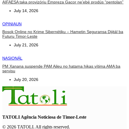
AIFAESA taka provizóriu Empreza Gacor ne’ebé prodús “pentolan”
July 14, 2026
OPINIAUN
Bosok Online no Krime Sibernétiku – Hametin Seguransa Dijitál ba
Futuru Timor-Leste
July 21, 2026
NASIONÁL
PM Xanana suspende PAM Aileu no hatama hikas vítima AMA ba
servisu
July 20, 2026
TATOLI Agência Noticiosa de Timor-Leste
© 2026 TATOLI. All rights reserved.