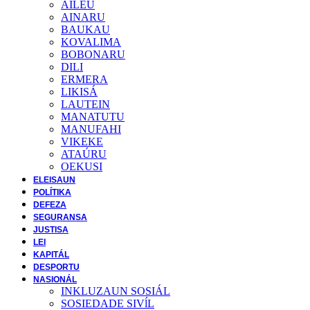
AILEU
AINARU
BAUKAU
KOVALIMA
BOBONARU
DILI
ERMERA
LIKISÁ
LAUTEIN
MANATUTU
MANUFAHI
VIKEKE
ATAÚRU
OEKUSI
ELEISAUN
POLÍTIKA
DEFEZA
SEGURANSA
JUSTISA
LEI
KAPITÁL
DESPORTU
NASIONÁL
INKLUZAUN SOSIÁL
SOSIEDADE SIVĺL