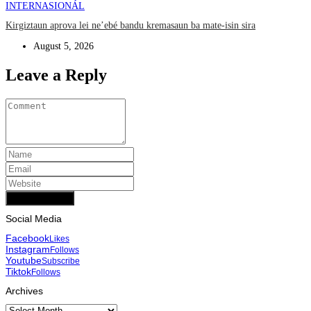
INTERNASIONÁL
Kirgiztaun aprova lei ne’ebé bandu kremasaun ba mate-isin sira
August 5, 2026
Leave a Reply
Add Comment
Social Media
Facebook
Likes
Instagram
Follows
Youtube
Subscribe
Tiktok
Follows
Archives
Archives