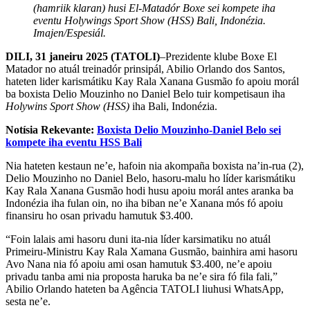
(hamriik klaran) husi El-Matadór Boxe sei kompete iha
eventu Holywings Sport Show (HSS) Bali, Indonézia.
Imajen/Espesiál.
DILI, 31 janeiru 2025 (TATOLI)
–Prezidente klube Boxe El
Matador no atuál treinadór prinsipál, Abilio Orlando dos Santos,
hateten lider karismátiku Kay Rala Xanana Gusmão fo apoiu morál
ba boxista Delio Mouzinho no Daniel Belo tuir kompetisaun iha
Holywins Sport Show (HSS)
iha Bali, Indonézia.
Notísia Rekevante:
Boxista Delio Mouzinho-Daniel Belo sei
kompete iha eventu HSS Bali
Nia hateten kestaun ne’e, hafoin nia akompaña boxista na’in-rua (2),
Delio Mouzinho no Daniel Belo, hasoru-malu ho líder karismátiku
Kay Rala Xanana Gusmão hodi husu apoiu morál antes aranka ba
Indonézia iha fulan oin, no iha biban ne’e Xanana mós fó apoiu
finansiru ho osan privadu hamutuk $3.400.
“Foin lalais ami hasoru duni ita-nia líder karsimatiku no atuál
Primeiru-Ministru Kay Rala Xamana Gusmão, bainhira ami hasoru
Avo Nana nia fó apoiu ami osan hamutuk $3.400, ne’e apoiu
privadu tanba ami nia proposta haruka ba ne’e sira fó fila fali,”
Abilio Orlando hateten ba Agência TATOLI liuhusi WhatsApp,
sesta ne’e.