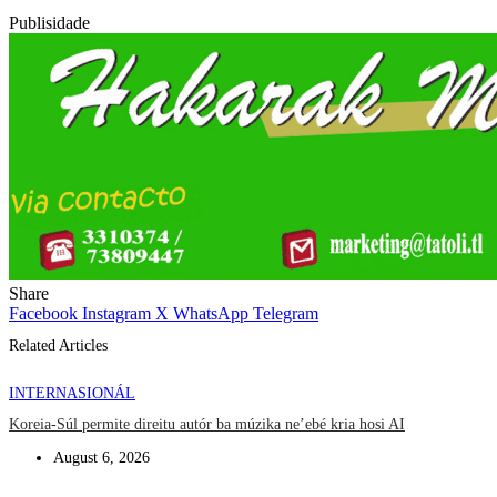
Publisidade
Share
Facebook
Instagram
X
WhatsApp
Telegram
Related Articles
INTERNASIONÁL
Koreia-Súl permite direitu autór ba múzika ne’ebé kria hosi AI
August 6, 2026