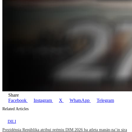
Share
Facebook
Instagram
X
WhatsApp
Telegram
Related Articles
DILI
Prezidénsia Repúblika atribui prémiu DIM 2026 ba atleta manán-na’in sira