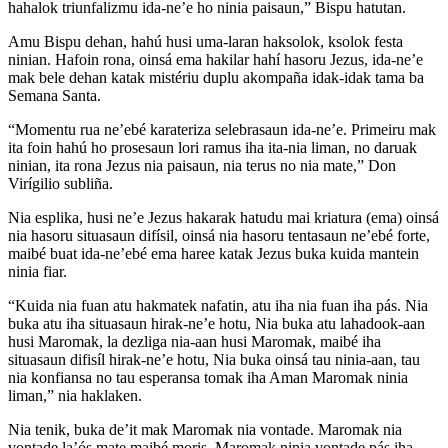
hahalok triunfalizmu ida-ne’e ho ninia paisaun,” Bispu hatutan.
Amu Bispu dehan, hahú husi uma-laran haksolok, ksolok festa
ninian. Hafoin rona, oinsá ema hakilar hahí hasoru Jezus, ida-ne’e
mak bele dehan katak mistériu duplu akompaña idak-idak tama ba
Semana Santa.
“Momentu rua ne’ebé karateriza selebrasaun ida-ne’e. Primeiru mak
ita foin hahú ho prosesaun lori ramus iha ita-nia liman, no daruak
ninian, ita rona Jezus nia paisaun, nia terus no nia mate,” Don
Virígilio subliña.
Nia esplika, husi ne’e Jezus hakarak hatudu mai kriatura (ema) oinsá
nia hasoru situasaun difísil, oinsá nia hasoru tentasaun ne’ebé forte,
maibé buat ida-ne’ebé ema haree katak Jezus buka kuida mantein
ninia fiar.
“Kuida nia fuan atu hakmatek nafatin, atu iha nia fuan iha pás. Nia
buka atu iha situasaun hirak-ne’e hotu, Nia buka atu lahadook-aan
husi Maromak, la dezliga nia-aan husi Maromak, maibé iha
situasaun difisíl hirak-ne’e hotu, Nia buka oinsá tau ninia-aan, tau
nia konfiansa no tau esperansa tomak iha Aman Maromak ninia
liman,” nia haklaken.
Nia tenik, buka de’it mak Maromak nia vontade. Maromak nia
vontade la’ós mate maibé moris, Maromak ninia vontade pás iha