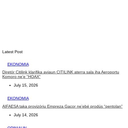
foun (Parte I)
August 9, 2026
DILI
Prezidénsia Repúblika atribui prémiu DIM 2026 ba atleta
manán-na’in sira
August 8, 2026
Latest Post
EKONOMIA
Diretór Citilink klarifika aviaun CITILINK aterra sala iha Aeroportu
Komoro ne’e “HOAX”
July 15, 2026
EKONOMIA
AIFAESA taka provizóriu Empreza Gacor ne’ebé prodús “pentolan”
July 14, 2026
OPINIAUN