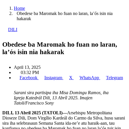
Home
Obedese ba Maromak ho fuan no laran, la’ós isin nia
hakarak
DILI
Obedese ba Maromak ho fuan no laran,
la’ós isin nia hakarak
April 13, 2025
03:32 PM
Facebook
Instagram
X
WhatsApp
Telegram
Sarani sira partisipa iha Misa Domingu Ramos, iha
Igreja Katedrál Dili, 13 Abríl 2025. Imajen
Tatoli/Francisco Sony
DILI, 13 Abríl 2025 (TATOLI)—
Arsebispu Metropolitana
Dioseze Dili, Dom Virgílio Kardeál do Carmo da Silva, husu sarani
sira iha selebrasaun Semana Santa ida-ne’e atu haraik-aan, tau
konfiansa no obedese ba Maromak ho fuan no laran la’ós tuir isin