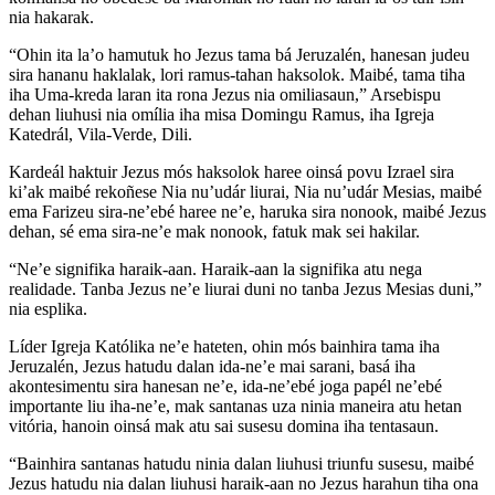
nia hakarak.
“Ohin ita la’o hamutuk ho Jezus tama bá Jeruzalén, hanesan judeu
sira hananu haklalak, lori ramus-tahan haksolok. Maibé, tama tiha
iha Uma-kreda laran ita rona Jezus nia omiliasaun,” Arsebispu
dehan liuhusi nia omília iha misa Domingu Ramus, iha Igreja
Katedrál, Vila-Verde, Dili.
Kardeál haktuir Jezus mós haksolok haree oinsá povu Izrael sira
ki’ak maibé rekoñese Nia nu’udár liurai, Nia nu’udár Mesias, maibé
ema Farizeu sira-ne’ebé haree ne’e, haruka sira nonook, maibé Jezus
dehan, sé ema sira-ne’e mak nonook, fatuk mak sei hakilar.
“Ne’e signifika haraik-aan. Haraik-aan la signifika atu nega
realidade. Tanba Jezus ne’e liurai duni no tanba Jezus Mesias duni,”
nia esplika.
Líder Igreja Katólika ne’e hateten, ohin mós bainhira tama iha
Jeruzalén, Jezus hatudu dalan ida-ne’e mai sarani, basá iha
akontesimentu sira hanesan ne’e, ida-ne’ebé joga papél ne’ebé
importante liu iha-ne’e, mak santanas uza ninia maneira atu hetan
vitória, hanoin oinsá mak atu sai susesu domina iha tentasaun.
“Bainhira santanas hatudu ninia dalan liuhusi triunfu susesu, maibé
Jezus hatudu nia dalan liuhusi haraik-aan no Jezus harahun tiha ona