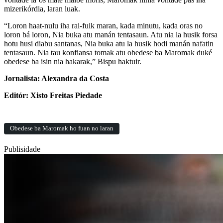
mizerikórdia, laran luak.
“Loron haat-nulu iha rai-fuik maran, kada minutu, kada oras no
loron bá loron, Nia buka atu manán tentasaun. Atu nia la husik forsa
hotu husi diabu santanas, Nia buka atu la husik hodi manán nafatin
tentasaun. Nia tau konfiansa tomak atu obedese ba Maromak duké
obedese ba isin nia hakarak,” Bispu haktuir.
Jornalista: Alexandra da Costa
Editór: Xisto Freitas Piedade
Obedese ba Maromak ho fuan no laran
Publisidade