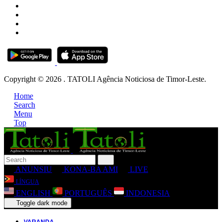
Copyright © 2026 . TATOLI Agência Noticiosa de Timor-Leste.
Home
Search
Menu
Top
ANUNSIU
KONA-BA AMI
LIVE
LÍNGUA
ENGLISH
PORTUGUÊS
INDONESIA
Toggle dark mode
VARANDA