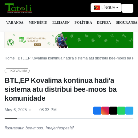
LÍNGUA
Togg
VARANDA
MUNISÍPIU
ELEISAUN
POLÍTIKA
DEFEZA
SEGURANSA
Home
BTL,EP Kovalima kontinua hadi’a sistema atu distribui bee-moos ba k
KOVALIMA
BTL,EP Kovalima kontinua hadi’a
sistema atu distribui bee-moos ba
komunidade
May 6, 2025
08:33 PM
Ilustrasaun bee-moos. Imajen/espesiál