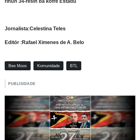
rihun 34-resin ba kofre Estadu
Jornalista:Celestina Teles
Editór :Rafael Ximenes de A. Belo
Bee Moos
Komunidade
BTL
PUBLISIDADE