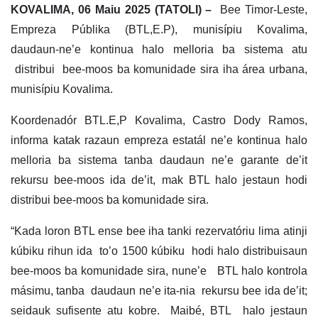
KOVALIMA, 06 Maiu 2025 (TATOLI) –
Bee Timor-Leste,
Empreza Públika (BTL,E.P), munisípiu Kovalima,
daudaun-ne’e kontinua halo melloria ba sistema atu
distribui bee-moos ba komunidade sira iha área urbana,
munisípiu Kovalima.
Koordenadór BTL.E,P Kovalima, Castro Dody Ramos,
informa katak razaun empreza estatál ne’e kontinua halo
melloria ba sistema tanba daudaun ne’e garante de’it
rekursu bee-moos ida de’it, mak BTL halo jestaun hodi
distribui bee-moos ba komunidade sira.
“Kada loron BTL ense bee iha tanki rezervatóriu lima atinji
kúbiku rihun ida to’o 1500 kúbiku hodi halo distribuisaun
bee-moos ba komunidade sira, nune’e BTL halo kontrola
másimu, tanba daudaun ne’e ita-nia rekursu bee ida de’it;
seidauk sufisente atu kobre. Maibé, BTL halo jestaun