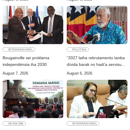
ekonómika
INTERNASIONÁL
POLÍTIKA
Bougainville sei proklama
“2027 laiha rekrutamentu tanba
independénsia iha 2030
dívida barak no hadi’a servisu
bazeia ba grau”
August 7, 2026
August 6, 2026
HEADLINE
INTERNASIONÁL