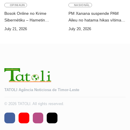
OPINIAUN
NASIONÁL
Bosok Online no Krime
PM Xanana suspende PAM
Sibernétiku – Hametin
Aileu no hatama hikas vítima
Seguransa Dijitál ba Futuru
AMA ba servisu
July 21, 2026
July 20, 2026
Timor-Leste
TATOLI Agência Noticiosa de Timor-Leste
© 2026 TATOLI. All rights reserved.