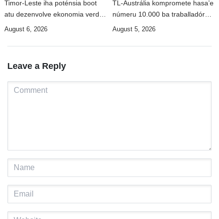
Timor-Leste iha poténsia boot
TL-Austrália kompromete hasa’e
atu dezenvolve ekonomia verde
númeru 10.000 ba traballadór
sustentavel – Ramos-Horta
timoroan to’o 2028
August 6, 2026
August 5, 2026
Leave a Reply