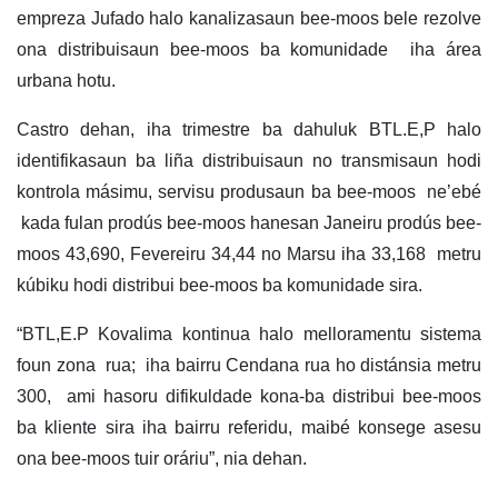
empreza Jufado halo kanalizasaun bee-moos bele rezolve
ona distribuisaun bee-moos ba komunidade iha área
urbana hotu.
Castro dehan, iha trimestre ba dahuluk BTL.E,P halo
identifikasaun ba liña distribuisaun no transmisaun hodi
kontrola másimu, servisu produsaun ba bee-moos ne’ebé
kada fulan prodús bee-moos hanesan Janeiru prodús bee-
moos 43,690, Fevereiru 34,44 no Marsu iha 33,168 metru
kúbiku hodi distribui bee-moos ba komunidade sira.
“BTL,E.P Kovalima kontinua halo melloramentu sistema
foun zona rua; iha bairru Cendana rua ho distánsia metru
300, ami hasoru difikuldade kona-ba distribui bee-moos
ba kliente sira iha bairru referidu, maibé konsege asesu
ona bee-moos tuir oráriu”, nia dehan.