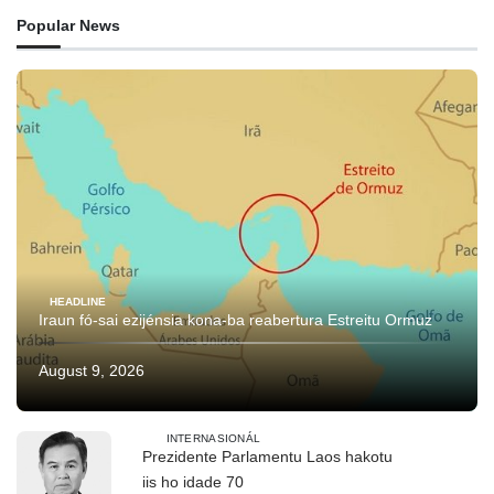
Popular News
HEADLINE
Iraun fó-sai ezijénsia kona-ba reabertura Estreitu Ormuz
August 9, 2026
INTERNASIONÁL
Prezidente Parlamentu Laos hakotu
iis ho idade 70