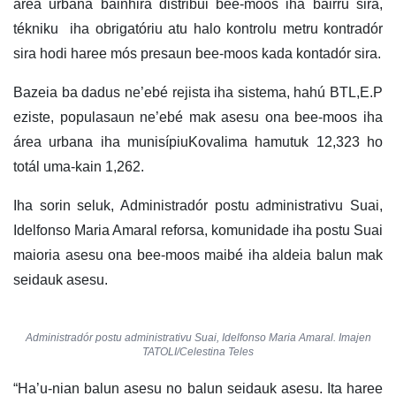
área urbana bainhira distribui bee-moos iha bairru sira,
tékniku iha obrigatóriu atu halo kontrolu metru kontradór
sira hodi haree mós presaun bee-moos kada kontadór sira.
Bazeia ba dadus ne’ebé rejista iha sistema, hahú BTL,E.P
eziste, populasaun ne’ebé mak asesu ona bee-moos iha
área urbana iha munisípiuKovalima hamutuk 12,323 ho
totál uma-kain 1,262.
Iha sorin seluk, Administradór postu administrativu Suai,
Idelfonso Maria Amaral reforsa, komunidade iha postu Suai
maioria asesu ona bee-moos maibé iha aldeia balun mak
seidauk asesu.
Administradór postu administrativu Suai, Idelfonso Maria Amaral. Imajen
TATOLI/Celestina Teles
“Ha’u-nian balun asesu no balun seidauk asesu. Ita haree