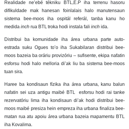
Realidade ne’ebé tékniku BTL,E.P iha terrenu hasoru
difikuldade mak hanesan foinlalais halo manutensaun
sistema bee-moos iha ospitál referál, tanba kanu ho
medida
inch
rua BTL troka hodi instala fali
inch
ida.
Distribui ba komunidade iha área urbana parte auto-
estrada suku Ogues to’o iha Sukabilaran distribui bee-
moos bazeia ba oráriu provizóriu – sufisente, ekipa nafatin
esforsu hodi halo melloria di’ak liu ba sistema bee-moos
tuan sira.
Haree ba kondisaun fízika iha área urbana, kanu balun
nafatin sei uza antigu maibé BTL esforsu hodi rai tanke
rezervatóriu lima iha kondisaun di’ak hodi distribui bee-
moos maibé presiza hein empreza iha urbana finaliza bee-
matan rua atu apoiu área urbana bazeia mapamentu BTL
iha Kovalima.