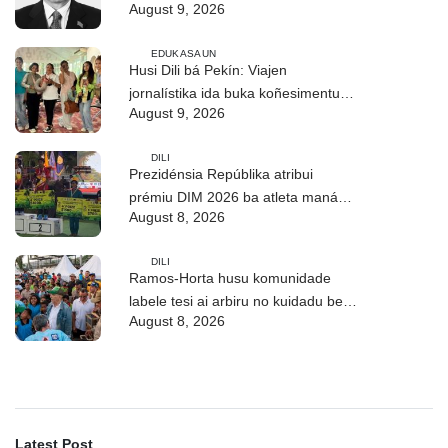
August 9, 2026
EDUKASAUN
Husi Dili bá Pekín: Viajen
jornalístika ida buka koñesimentu
August 9, 2026
foun (Parte I)
DILI
Prezidénsia Repúblika atribui
prémiu DIM 2026 ba atleta manán-
August 8, 2026
na’in sira
DILI
Ramos-Horta husu komunidade
labele tesi ai arbiru no kuidadu bee-
August 8, 2026
matan
Latest Post