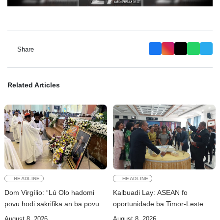
Share
Related Articles
HEADLINE
HEADLINE
Dom Virgílio: “Lú Olo hadomi
Kalbuadi Lay: ASEAN fo
povu hodi sakrifika an ba povu
oportunidade ba Timor-Leste atu
no nasaun ho fuan”
aselera transformasaun
August 8, 2026
August 8, 2026