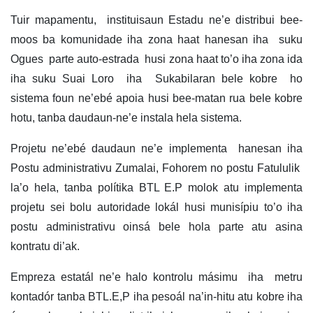
Tuir mapamentu, instituisaun Estadu ne’e distribui bee-
moos ba komunidade iha zona haat hanesan iha suku
Ogues parte auto-estrada husi zona haat to’o iha zona ida
iha suku Suai Loro iha Sukabilaran bele kobre ho
sistema foun ne’ebé apoia husi bee-matan rua bele kobre
hotu, tanba daudaun-ne’e instala hela sistema.
Projetu ne’ebé daudaun ne’e implementa hanesan iha
Postu administrativu Zumalai, Fohorem no postu Fatululik
la’o hela, tanba polítika BTL E.P molok atu implementa
projetu sei bolu autoridade lokál husi munisípiu to’o iha
postu administrativu oinsá bele hola parte atu asina
kontratu di’ak.
Empreza estatál ne’e halo kontrolu másimu iha metru
kontadór tanba BTL.E,P iha pesoál na’in-hitu atu kobre iha