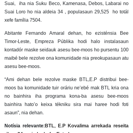
Suai, iha nia Suku Beco, Kamenasa, Debos, Labarai no
Suai Loro ho nia aldeia 34 , populasaun 29,525 ho totál
xefe família 7504.
Abitante Fernando Amaral dehan, ho ezisténsia Bee
Timor-Leste, Empreza Públika hodi halo instalasaun
kontadór maske seidauk asesu bee-moos ho pursentu 100
maibé bele rezolve ona komunidade nia preokupasaun atu
asesu bee-moos.
“Ami dehan bele rezolve maske BTL,E.P distribui bee-
moos ba komunidade tuir oráriu ne’ebé mak BTL kria ona
no bainhira iha programa kona-ba asesu bee-moos
bainhira hato’o keixa tékniku sira mai haree hodi foti
asaun”, nia dehan.
Notísia relevante:
BTL, E.P Kovalima arrekada reseita