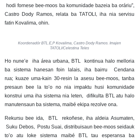
hodi fornese bee-moos ba komunidade bazeia ba oráriu”,
Castro Dody Ramos, relata ba TATOLI, iha nia servisu
fatin Kovalima, ohin.
Koordenadór BTL.E,P Kovalima, Castro Dody Ramos. Imajen
TATOLI/Celestina Teles
Ho nune’e iha área urbana, BTL kontinua halo melloria
ba sistema hanesan foin lalais, iha bairru Cendana
rua; kuaze uma-kain 30-resin la asesu bee-moos, tanba
presaun bee la to’o no nia impaktu husi komunidade
konstrui uma iha sistema nia leten, difikulta BTL atu halo
manutensaun ba sistema, maibé ekipa rezolve ona.
Rekursu bee ida, BTL rekoñese, iha aldeia Asumaten,
Suku Debos, Postu Suai, distribuisaun bee-moos seidauk
to’o atu loke sistema maibé BTL tau esperansa ba