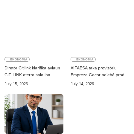
EKONOMIA
EKONOMIA
Diretór Citilink klarifika aviaun
AIFAESA taka provizóriu
CITILINK aterra sala iha
Empreza Gacor ne’ebé prodús
Aeroportu Komoro ne’e
“pentolan”
July 15, 2026
July 14, 2026
“HOAX”