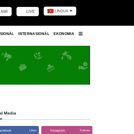
LÍNGUA
 AMI
LIVE
Toggle dark m
SIONÁL
INTERNASIONÁL
EKONOMIA
More
al Media
acebook
Instagram
Likes
Follows