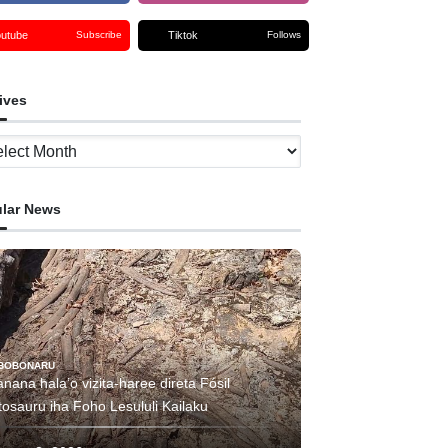
outube
Tiktok
Subscribe
Follows
ives
ves
lar News
BOBONARU
nana hala’o vizita-haree direta Fósil
tosauru iha Foho Lesululi Kailaku