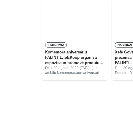
EKONOMIA
NASIONÁ
Komemora aniversáriu
Xefe Gove
FALINTIL, SEKoop organiza
prezensa 
espozisaun promove produtu
FALINTIL
kooperativa
saúde
DILI, 20 agostu 2020 (TATOLI)–Iha
DILI, 20 a
ámbitu komemorasaun aniversáriu
Primeiru-M
Frente Armada Libertasaun Timor-
Ruak, la m
Leste (FALINTIL) ba dala-45,
selebrasau
Sekretaria Estadu Kooperativa
Armada Lib
(SEKoop) ho inisiativa rasik
(FALINTIL)
organiza espozisaun promosaun
kondisaun 
produtu kooperativa, mikro
no pequena