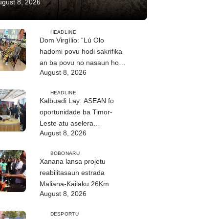
ugust 8, 2026
HEADLINE
Dom Virgílio: “Lú Olo
hadomi povu hodi sakrifika
an ba povu no nasaun ho
August 8, 2026
fuan”
HEADLINE
Kalbuadi Lay: ASEAN fo
oportunidade ba Timor-
Leste atu aselera
August 8, 2026
transformasaun ekonómika
BOBONARU
Xanana lansa projetu
reabilitasaun estrada
Maliana-Kailaku 26Km
August 8, 2026
DESPORTU