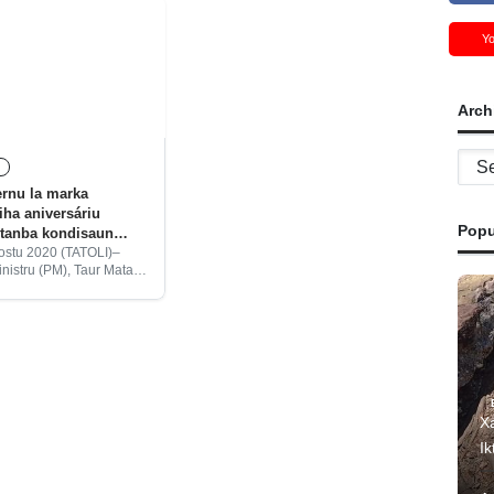
Y
Arch
Archi
L
rnu la marka
iha aniversáriu
Popu
 tanba kondisaun
gostu 2020 (TATOLI)–
inistru (PM), Taur Matan
arka prezensa iha
n aniversáriu Frente
ertasaun Timor-Leste
 ba dala-45 tanba
saúde la estável.
Xa
Ik