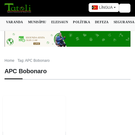
LÍNGUA
Togg
VARANDA
MUNISÍPIU
ELEISAUN
POLÍTIKA
DEFEZA
SEGURANSA
Home
Tag: APC Bobonaro
APC Bobonaro