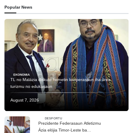
Popular News
EKONOMIA
TL no Malázia diskute hemetin kooperasaun iha área
turizmu no edukasaun
August 7, 2026
DESPORTU
Prezidente Federasaun Atletizmu
Ázia elójia Timor-Leste ba