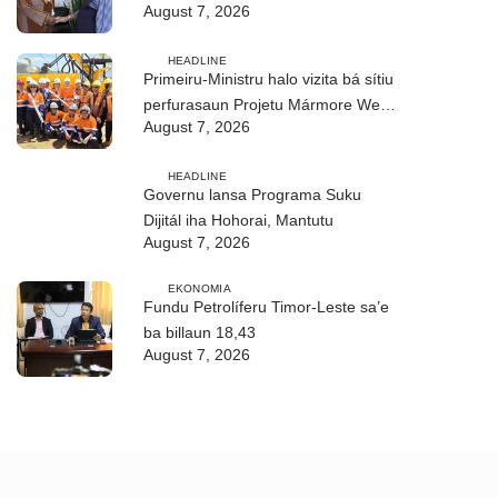
August 7, 2026
realizasaun DIM 2026
HEADLINE
Primeiru-Ministru halo vizita bá sítiu
perfurasaun Projetu Mármore We-
August 7, 2026
uah iha Ilimanu
HEADLINE
Governu lansa Programa Suku
Dijitál iha Hohorai, Mantutu
August 7, 2026
EKONOMIA
Fundu Petrolíferu Timor-Leste sa’e
ba billaun 18,43
August 7, 2026