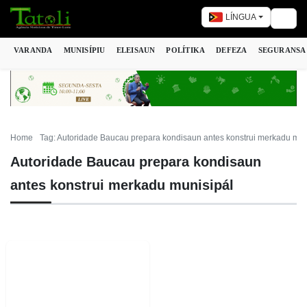
LÍNGUA
Togg
VARANDA
MUNISÍPIU
ELEISAUN
POLÍTIKA
DEFEZA
SEGURANSA
Home
Tag: Autoridade Baucau prepara kondisaun antes konstrui merkadu mun
Autoridade Baucau prepara kondisaun
antes konstrui merkadu munisipál