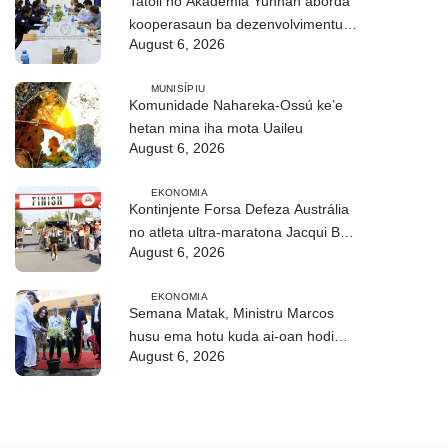
Tatoli no Akademia Yunnan aborda
kooperasaun ba dezenvolvimentu
August 6, 2026
no troka informasaun
MUNISÍPIU
Komunidade Nahareka-Ossú ke’e
hetan mina iha mota Uaileu
August 6, 2026
EKONOMIA
Kontinjente Forsa Defeza Austrália
no atleta ultra-maratona Jacqui Bell
August 6, 2026
partisipa DIM 2026
EKONOMIA
Semana Matak, Ministru Marcos
husu ema hotu kuda ai-oan hodi
August 6, 2026
proteje biodiversidade