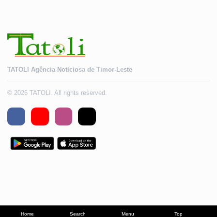
TATOLI Agência Noticiosa de Timor-Leste
© 2026 TATOLI. All rights reserved.
Home
Search
Menu
Top