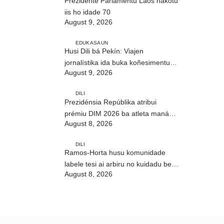
Prezidente Parlamentu Laos hakotu
iis ho idade 70
August 9, 2026
EDUKASAUN
Husi Dili bá Pekín: Viajen
jornalístika ida buka koñesimentu
August 9, 2026
foun (Parte I)
DILI
Prezidénsia Repúblika atribui
prémiu DIM 2026 ba atleta manán-
August 8, 2026
na’in sira
DILI
Ramos-Horta husu komunidade
labele tesi ai arbiru no kuidadu bee-
August 8, 2026
matan