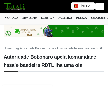
LÍNGUA
Togg
VARANDA
MUNISÍPIU
ELEISAUN
POLÍTIKA
DEFEZA
SEGURANSA
Home
Tag: Autoridade Bobonaro apela komunidade hasa’e bandeira RDTL ih
Autoridade Bobonaro apela komunidade
hasa’e bandeira RDTL iha uma oin