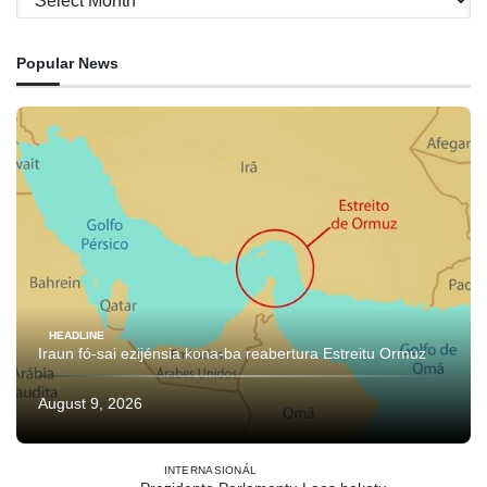
Popular News
HEADLINE
Iraun fó-sai ezijénsia kona-ba reabertura Estreitu Ormuz
August 9, 2026
INTERNASIONÁL