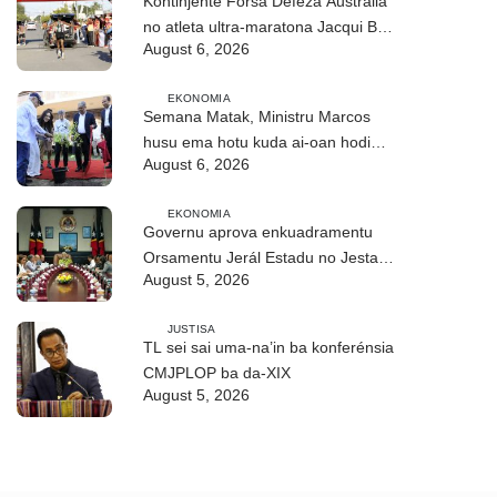
Kontinjente Forsa Defeza Austrália
no atleta ultra-maratona Jacqui Bell
August 6, 2026
partisipa DIM 2026
EKONOMIA
Semana Matak, Ministru Marcos
husu ema hotu kuda ai-oan hodi
August 6, 2026
proteje biodiversidade
EKONOMIA
Governu aprova enkuadramentu
Orsamentu Jerál Estadu no Jestaun
August 5, 2026
Finanseira Públika
JUSTISA
TL sei sai uma-na’in ba konferénsia
CMJPLOP ba da-XIX
August 5, 2026