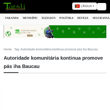
LÍNGUA
Togg
VARANDA
MUNISÍPIU
ELEISAUN
POLÍTIKA
DEFEZA
SEGURANSA
Home
Tag: Autoridade komunitária kontinua promove pás iha Baucau
Autoridade komunitária kontinua promove
pás iha Baucau