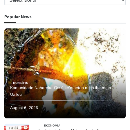
Popular News
MUNISÍPIU
Komunidade Nahareka-Ossú ke’e hetan mina iha mota
Uaileu
August 6, 2026
EKONOMIA