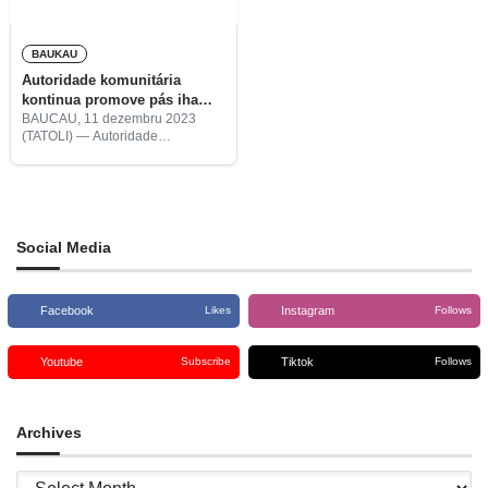
BAUKAU
Autoridade komunitária
kontinua promove pás iha
Baucau
BAUCAU, 11 dezembru 2023
(TATOLI) — Autoridade
komunitária kontinua promove
pás no estabilidade iha munisípiu
Baucau.
Social Media
Facebook
Instagram
Likes
Follows
Youtube
Tiktok
Subscribe
Follows
Archives
Archives