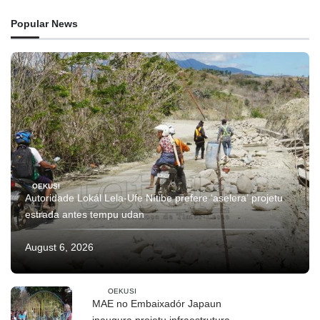
Popular News
OEKUSI
Autoridade Lokál Lela-Ufe Nítibe prefere ‘aselera’ projetu
estrada antes tempu udan
August 6, 2026
OEKUSI
MAE no Embaixadór Japaun
inaugura projetu infraestrutura