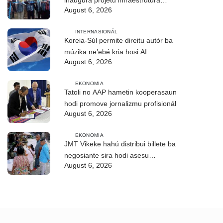
August 6, 2026
CIREP 12 iha Nítibe
INTERNASIONÁL
Koreia-Súl permite direitu autór ba
múzika ne’ebé kria hosi AI
August 6, 2026
EKONOMIA
Tatoli no AAP hametin kooperasaun
hodi promove jornalizmu profisionál
August 6, 2026
EKONOMIA
JMT Vikeke hahú distribui billete ba
negosiante sira hodi asesu
August 6, 2026
merkadu Olobai