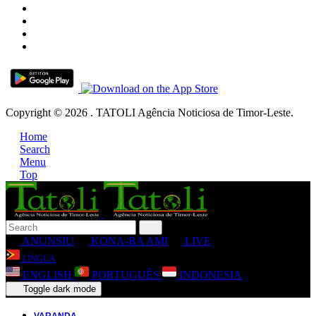
Copyright © 2026 . TATOLI Agência Noticiosa de Timor-Leste.
Home
Search
Menu
Top
ANUNSIU
KONA-BA AMI
LIVE
LÍNGUA
ENGLISH
PORTUGUÊS
INDONESIA
Toggle dark mode
VARANDA