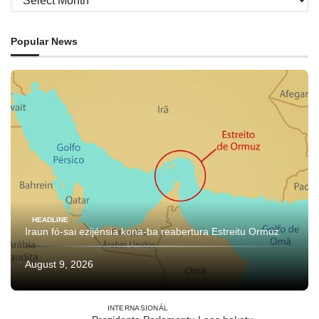
Popular News
HEADLINE
Iraun fó-sai ezijénsia kona-ba reabertura Estreitu Ormuz
August 9, 2026
INTERNASIONÁL