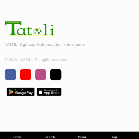
TATOLI Agência Noticiosa de Timor-Leste
© 2026 TATOLI. All rights reserved.
Home
Search
Menu
Top