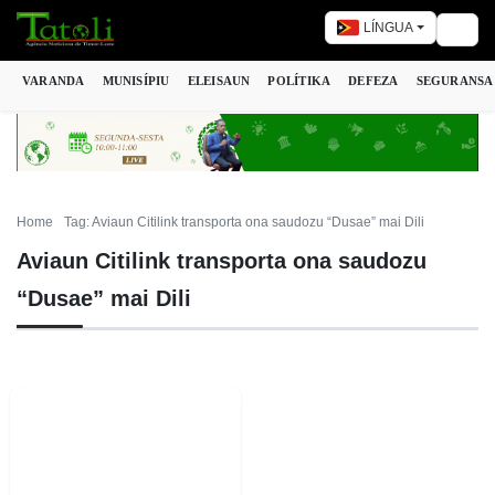
LÍNGUA
Togg
VARANDA
MUNISÍPIU
ELEISAUN
POLÍTIKA
DEFEZA
SEGURANSA
Home
Tag: Aviaun Citilink transporta ona saudozu “Dusae” mai Dili
Aviaun Citilink transporta ona saudozu
“Dusae” mai Dili