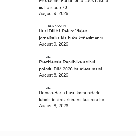
Prezidente Parlamentu Laos hakotu
iis ho idade 70
August 9, 2026
EDUKASAUN
Husi Dili bá Pekín: Viajen
jornalístika ida buka koñesimentu
August 9, 2026
foun (Parte I)
DILI
Prezidénsia Repúblika atribui
prémiu DIM 2026 ba atleta manán-
August 8, 2026
na’in sira
DILI
Ramos-Horta husu komunidade
labele tesi ai arbiru no kuidadu bee-
August 8, 2026
matan