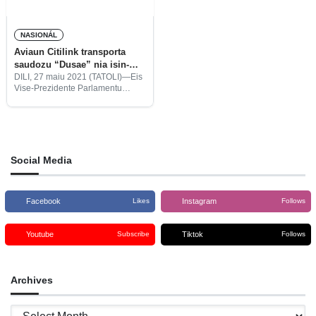
NASIONÁL
Aviaun Citilink transporta
saudozu “Dusae” nia isin-
mate mai Dili
DILI, 27 maiu 2021 (TATOLI)—Eis
Vise-Prezidente Parlamentu
Nasionál, Eduardo de Deus
Barreto “Dusae nia isin mate
transporta ona ho aviaun Citilink
mai Timor-Leste.
Social Media
Facebook
Instagram
Likes
Follows
Youtube
Tiktok
Subscribe
Follows
Archives
Archives