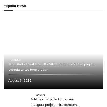
Popular News
OEKUSI
Autoridade Lokál Lela-Ufe Nítibe prefere ‘aselera’ projetu
estrada antes tempu udan
August 6, 2026
OEKUSI
MAE no Embaixadór Japaun
inaugura projetu infraestrutura