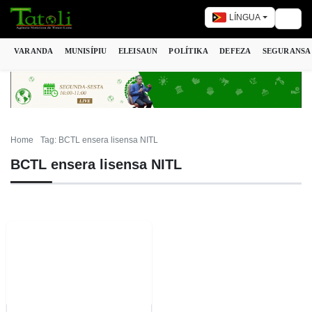
LÍNGUA
Togg
VARANDA
MUNISÍPIU
ELEISAUN
POLÍTIKA
DEFEZA
SEGURANSA
Home
Tag: BCTL ensera lisensa NITL
BCTL ensera lisensa NITL