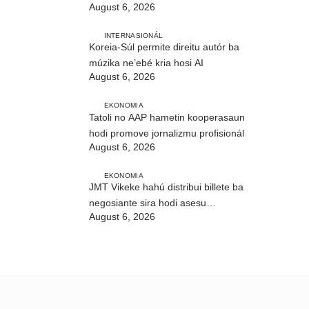
August 6, 2026
CIREP 12 iha Nítibe
INTERNASIONÁL
Koreia-Súl permite direitu autór ba
múzika ne’ebé kria hosi AI
August 6, 2026
EKONOMIA
Tatoli no AAP hametin kooperasaun
hodi promove jornalizmu profisionál
August 6, 2026
EKONOMIA
JMT Vikeke hahú distribui billete ba
negosiante sira hodi asesu
August 6, 2026
merkadu Olobai