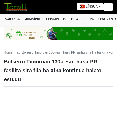
LÍNGUA
Togg
VARANDA
MUNISÍPIU
ELEISAUN
POLÍTIKA
DEFEZA
SEGURANSA
Home
Tag: Bolseiru Timoroan 130-resin husu PR fasilita sira fila ba Xina kont
Bolseiru Timoroan 130-resin husu PR
fasilita sira fila ba Xina kontinua hala’o
estudu