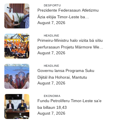
DESPORTU
Prezidente Federasaun Atletizmu
Ázia elójia Timor-Leste ba
August 7, 2026
realizasaun DIM 2026
HEADLINE
Primeiru-Ministru halo vizita bá sítiu
perfurasaun Projetu Mármore We-
August 7, 2026
uah iha Ilimanu
HEADLINE
Governu lansa Programa Suku
Dijitál iha Hohorai, Mantutu
August 7, 2026
EKONOMIA
Fundu Petrolíferu Timor-Leste sa’e
ba billaun 18,43
August 7, 2026