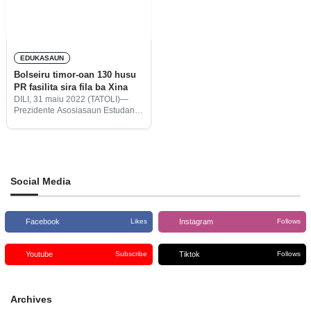
EDUKASAUN
Bolseiru timor-oan 130 husu
PR fasilita sira fila ba Xina
DILI, 31 maiu 2022 (TATOLI)—
Prezidente Asosiasaun Estudante
Timor-oan iha Xina, (AETC, siglá
portugés), Esmeraldito Ferreira,
husu Prezidente Repúblika (PR),
José Ramos Horta, atu apoiu ho
meiu komunikasaun diplomátika
hodi
Social Media
Facebook
Instagram
Likes
Follows
Youtube
Tiktok
Subscribe
Follows
Archives