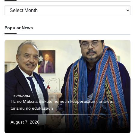
Archives
Popular News
EKONOMIA
TL no Malázia diskute hemetin kooperasaun iha área
turizmu no edukasaun
August 7, 2026