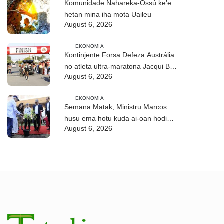
Komunidade Nahareka-Ossú ke’e
hetan mina iha mota Uaileu
August 6, 2026
EKONOMIA
Kontinjente Forsa Defeza Austrália
no atleta ultra-maratona Jacqui Bell
August 6, 2026
partisipa DIM 2026
EKONOMIA
Semana Matak, Ministru Marcos
husu ema hotu kuda ai-oan hodi
August 6, 2026
proteje biodiversidade