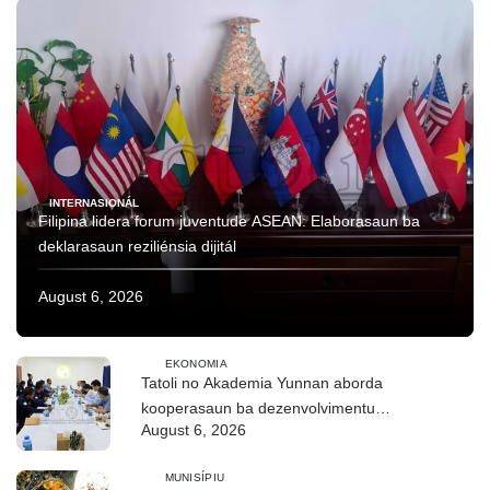
INTERNASIONÁL
Filipina lidera forum juventude ASEAN: Elaborasaun ba
deklarasaun reziliénsia dijitál
August 6, 2026
EKONOMIA
Tatoli no Akademia Yunnan aborda
kooperasaun ba dezenvolvimentu
August 6, 2026
no troka informasaun
MUNISÍPIU