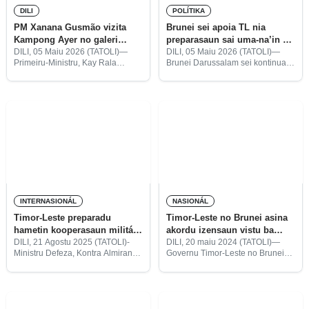
DILI
POLÍTIKA
PM Xanana Gusmão vizita
Brunei sei apoia TL nia
Kampong Ayer no galeri
preparasaun sai uma-na’in ba
turizmu iha Brunei
ASEAN 2029
DILI, 05 Maiu 2026 (TATOLI)—
DILI, 05 Maiu 2026 (TATOLI)—
Primeiru-Ministru, Kay Rala
Brunei Darussalam sei kontinua
Xanana Gusmão, ho delegasaun
fó apoia preparasaun Timor-Leste
ne’ebé akompañadu husi Ministru
(TL) bainhira sai uma-na’in ba
Primeiru Rekursu no Turizmu
Simeira The Association of
Brunei Darussalan nian, Dato Seri
Southeast Asian Nations (ASEAN)
Setia Dr. Haji Abdul Manaf
iha tinan 2029. Kompromisu
INTERNASIONÁL
NASIONÁL
Timor-Leste preparadu
Timor-Leste no Brunei asina
hametin kooperasaun militár
akordu izensaun vistu ba
ho Brunei Darussalam
pasaporte diplomata-serbisu
DILI, 21 Agostu 2025 (TATOLI)-
DILI, 20 maiu 2024 (TATOLI)—
Ministru Defeza, Kontra Almirante
Governu Timor-Leste no Brunei
Donaciano Costa Gomes Pedro
Darussalam, segunda ne’e, asina
Klamar Fuik, hateten Governu
akordu ba izensaun vistu on
Timor-Leste hato’o prontidaun
arrival ba pasaporte diplomata no
halo kooperasaun ho Governu
pasaporte serbisu entre nasaun
Brunei Darussalam iha área
rua ne’e.