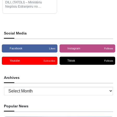
DILI, (TATOLI) – Ministériu
Negósiu Estranjeiru no
Kooperasaun (MNEK), Diresaun
Jerál Asuntu Multilaterál realiza
semináriu internasionál kona-ba
Organizasaun Mundiál Komérsiu
(WTO-sigla inglés) hodi fahe
esperiénsia hamutuk ho Nova
Social Media
Zelándia no
Facebook
Instagram
Likes
Follows
Youtube
Tiktok
Subscribe
Follows
Archives
Archives
Popular News