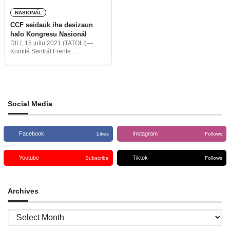
NASIONÁL
CCF seidauk iha desizaun
halo Kongresu Nasionál
DILI, 15 jullu 2021 (TATOLI)—
Komité Sentrál Frente
Revolusionária Timor-Leste (CCF,
sigla portugés) lideradu
Sekretáriu Jerál Mari Alkatiri,
seidauk iha desizaun atu halo
Kongresu Nasionál tanba impaktu
hosi propagasaun surtu
Social Media
Facebook
Instagram
Likes
Follows
Youtube
Tiktok
Subscribe
Follows
Archives
Archives