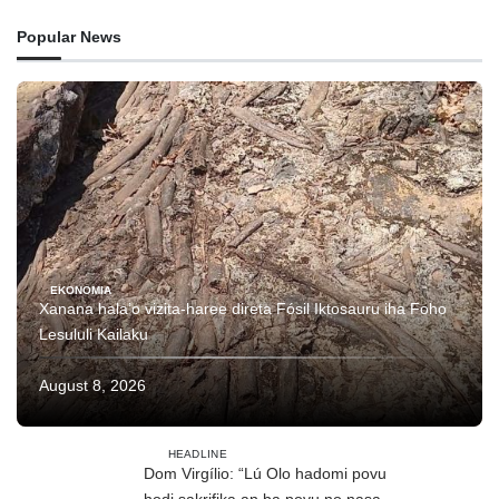
Popular News
EKONOMIA
Xanana hala’o vizita-haree direta Fósil Iktosauru iha Foho
Lesululi Kailaku
August 8, 2026
HEADLINE
Dom Virgílio: “Lú Olo hadomi povu
hodi sakrifika an ba povu no nasaun