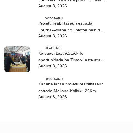
August 8, 2026
ho fuan”
BOBONARU
Projetu reabilitasaun estrada
Lourba-Atsabe no Lolotoe hein de’it
August 8, 2026
vistu tribunál
HEADLINE
Kalbuadi Lay: ASEAN fo
oportunidade ba Timor-Leste atu
August 8, 2026
aselera transformasaun ekonómika
BOBONARU
Xanana lansa projetu reabilitasaun
estrada Maliana-Kailaku 26Km
August 8, 2026