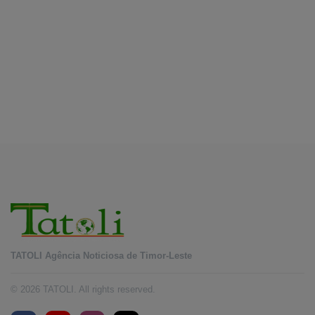
sakrifika an ba povu no nasaun ho fuan”
August 8, 2026
BOBONARU
Projetu reabilitasaun estrada Lourba-Atsabe no
Lolotoe hein de’it vistu tribunál
August 8, 2026
TATOLI Agência Noticiosa de Timor-Leste
© 2026 TATOLI. All rights reserved.