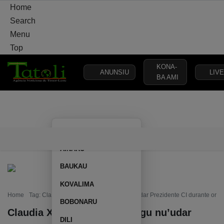
Home
Search
Menu
Top
KONA-
ANUNSIU
LIVE
BA AMI
VARANDA
MUNISÍPIU
ELEISAUN
POLÍTIKA
DEFEZA
AILEU
VARANDA
MUNISÍPIU
ELEISAUN
POLÍTIKA
DEFEZA
AINARU
BAUKAU
KOVALIMA
Home
Tag: Claudia Ximenes asume kargu nu’udar Prezidente CI durante oras
BOBONARU
Claudia Ximenes asume kargu nu’udar
DILI