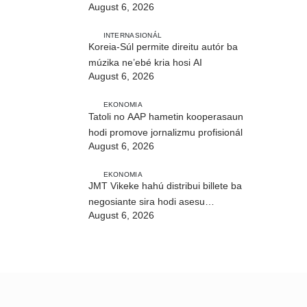
August 6, 2026
CIREP 12 iha Nítibe
INTERNASIONÁL
Koreia-Súl permite direitu autór ba
múzika ne’ebé kria hosi AI
August 6, 2026
EKONOMIA
Tatoli no AAP hametin kooperasaun
hodi promove jornalizmu profisionál
August 6, 2026
EKONOMIA
JMT Vikeke hahú distribui billete ba
negosiante sira hodi asesu
August 6, 2026
merkadu Olobai