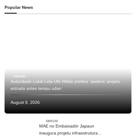
Popular News
OEKUSI
Autoridade Lokál Lela-Ufe Nítibe prefere ‘aselera’ projetu
estrada antes tempu udan
August 6, 2026
OEKUSI
MAE no Embaixadór Japaun
inaugura projetu infraestrutura