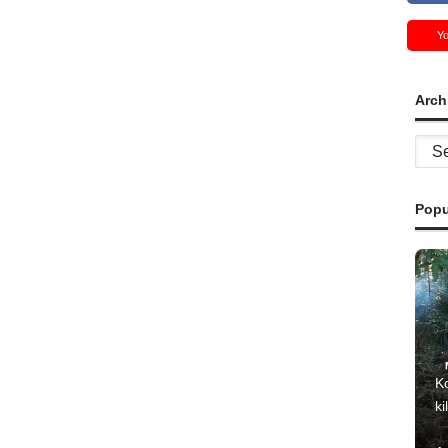
Y
Arch
Archi
Popu
K
ki