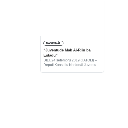
NASIONÁL
“Juventude Mak Ai-Riin ba
Estadu”
DILI, 24 setembru 2019 (TATOLI) –
Deputi Konsellu Nasionál Juventude
Timor-Leste (CNJTL-sigla portugés),
João Tavares do Nascimento,
hateten konsellu ne’e hakarak kria
kondisaun ne’ebé natoon hodi
dezenvolve nafatin foin-sa’e