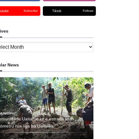
outube
Tiktok
Subscribe
Follows
ives
ves
lar News
MUNISÍPIU
omunidade Uaitame ke’e estrada foun
lómetru rua liga bá Uailalika