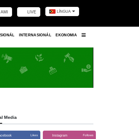
LÍNGUA
 AMI
LIVE
Toggle dark m
SIONÁL
INTERNASIONÁL
EKONOMIA
More
al Media
acebook
Instagram
Likes
Follows