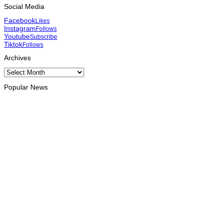
Social Media
Facebook
Likes
Instagram
Follows
Youtube
Subscribe
Tiktok
Follows
Archives
Archives
Popular News
DILI
Prezidénsia Repúblika atribui prémiu DIM 2026 ba atleta
manán-na’in sira
August 8, 2026
DILI
Ramos-Horta husu komunidade labele tesi ai arbiru no
kuidadu bee-matan