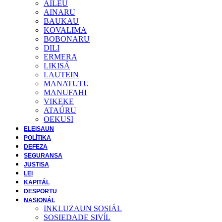
AILEU
AINARU
BAUKAU
KOVALIMA
BOBONARU
DILI
ERMERA
LIKISÁ
LAUTEIN
MANATUTU
MANUFAHI
VIKEKE
ATAÚRU
OEKUSI
ELEISAUN
POLÍTIKA
DEFEZA
SEGURANSA
JUSTISA
LEI
KAPITÁL
DESPORTU
NASIONÁL
INKLUZAUN SOSIÁL
SOSIEDADE SIVĺL