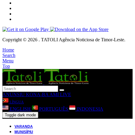
Copyright © 2026 . TATOLI Agência Noticiosa de Timor-Leste.
Home
Search
Menu
Top
ANUNSIU
KONA-BA AMI
LIVE
LÍNGUA
ENGLISH
PORTUGUÊS
INDONESIA
Toggle dark mode
VARANDA
MUNISÍPIU